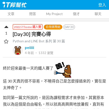
登入
文章
問答
My Project
徵才
聊天
自我挑戰組
DAY
30
2022 iThome 鐵人賽
1
[Day30] 完賽心得
Python and LINE Bot
系列 第
30
篇
peiiiii
4 年前
‧
1332
瀏覽
終於迎來最後一天的鐵人賽了
這 30 天真的很不容易，不曉得自己是怎麼撐過來的，實在是
太神奇了。
如同第一篇文所說的，是因為課程需求才來參加。其實原本
我以為這個是自由報名，所以就高高興興地放暑假，直到有