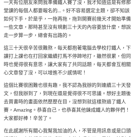
一天有位朋友來問我準備鐵人賽了沒，我才知道這是有修那
堂課的每個人都要報名的…。好不容易選定主題，卻不知該
如何下手，於是乎，一拖再拖，拖到開賽前幾天才開始準備
一些文章，那時甚至沒有規劃三十天的內容要放什麼，想說
走一步算一步，總會有出路的。
這三十天很辛苦很難熬，每天都抱著電腦去學校打鐵人，下
課打上課也在打回家繼續打馬不停蹄地打，雖然很累，但同
時也覺得很有意思，讓大家有了共同話題，每天都會互相關
心文章發了沒，可以增進不少感情呢！
這個比賽很困難也很有趣，我不認為我辦的到連續三十天發
文，但我辦到了，到現在還是覺得很不可思議。想好主題後
去買書時的畫面依然歷歷在目，沒想到就這樣熬過了鐵人
賽，Amazing。恭喜自己，也恭喜其他鍊成鐵人的夥伴們！
大家都好棒！辛苦了。
在此感謝所有關心我幫我加油的人，不管是用訊息或是口頭