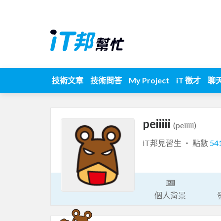
技術文章
技術問答
My Project
iT 徵才
聊
peiiiii
(peiiiii)
iT邦見習生 ‧ 點數
54
個人背景