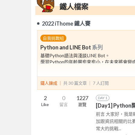
鐵人檔案
2022 iThome 鐵人賽
自我挑戰組
Python and LINE Bot
系列
基礎Python語法與淺談LINE Bot。
學習Python的年齡層愈來愈小，在未來將會變
未來的走向朝著AI發展，與機器對談及互動將成
鐵人鍊成 ｜
共 30 篇文章 ｜
7
人訂閱
2
0
1227
DAY 1
Like
留言
瀏覽
[Day1] Pytho
前言 大家好，我
加跟資訊相關的比
常大的挑戰...