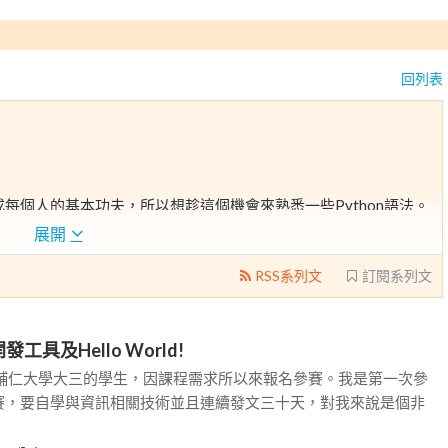
回列表
成每個人的基本功夫，所以想趁這個機會來熟悉一些Python語法。
為常態，因此想先從日常的app來了解。
展開
RSS系列文
訂閱系列文
n開發工具及Hello World!
是輔仁大學大三的學生，因課程需求所以來報名參賽。我是第一次參
賽，要自學與資訊相關技術並且連續發文三十天，對我來說是個非