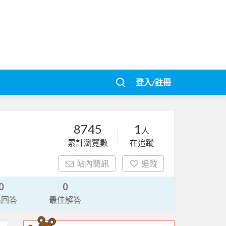
登入/註冊
8745
1
人
累計瀏覽數
在追蹤
站內簡訊
追蹤
0
0
請回答
最佳解答