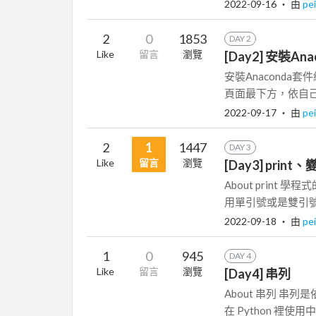
2022-09-16
‧ 由
pei
2
0
1853
DAY 2
Like
留言
瀏覽
[Day2] 安裝Ana
安裝Anaconda套
頁面最下方，依自己
2022-09-17
‧ 由
pei
2
1
1447
DAY 3
Like
留言
瀏覽
[Day3] prin
About print 
用單引號或是雙引號
2022-09-18
‧ 由
pei
1
0
945
DAY 4
Like
留言
瀏覽
[Day4] 串列
About 串列 
在 Python 裡使