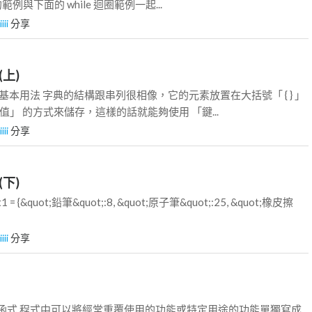
的範例與下面的 while 迴圈範例一起...
iiii
分享
(上)
. 字典基本用法 字典的結構跟串列很相像，它的元素放置在大括號「 { } 」
值」 的方式來儲存，這樣的話就能夠使用 「鍵...
iiii
分享
(下)
1 = {&quot;鉛筆&quot;:8, &quot;原子筆&quot;:25, &quot;橡皮擦
iiii
分享
一.自訂函式 程式中可以將經常重覆使用的功能或特定用途的功能單獨寫成