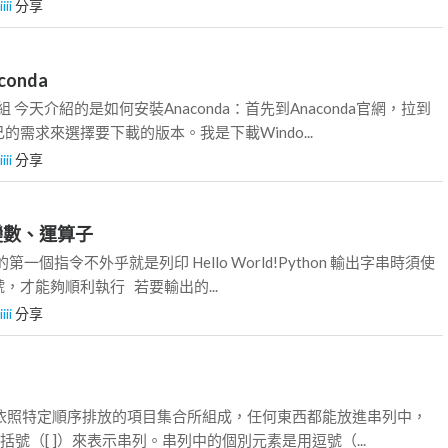
iiii
分享
conda
件組 今天介紹的是如何安裝Anaconda：首先到Anaconda官網，拉到
的需求來選擇要下載的版本。我是下載Windo...
iiii
分享
t、變數、運算子
學程式的第一個指令不外乎就是列印 Hello World!Python 輸出字串時須使
，才能夠順利執行 若要輸出的...
iiii
分享
串列是依照特定順序排放的項目集合所組成，任何東西都能放進串列中，
用中括號（[ ]）來表示串列。串列中的個別元素是用逗號（...