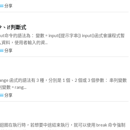
iiii
分享
t命令、if判斷式
 input命令的語法為： 變數 = input([提示字串]) input()函式會讓程式暫
資料，使用者輸入的資...
iiii
分享
式 Range 函式的語法有 3 種，分別是 1 個、2 個或 3 個參數： 串列變數
變數 = rang...
iiii
分享
命令 當迴圈在執行時，若想要中途結束執行，就可以使用 break 命令強制