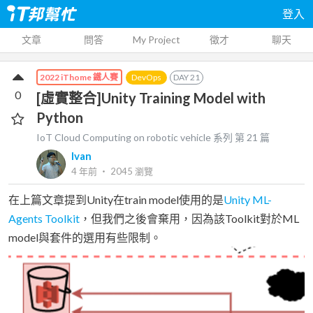
登入
文章
問答
My Project
徵才
聊天
DevOps
DAY
21
2022 iThome 鐵人賽
0
[虛實整合]Unity Training Model with
Python
IoT Cloud Computing on robotic vehicle
系列 第
21
篇
Ivan
4 年前
‧
2045
瀏覽
在上篇文章提到Unity在train model使用的是
Unity ML-
Agents Toolkit
，但我們之後會棄用，因為該Toolkit對於ML
model與套件的選用有些限制。