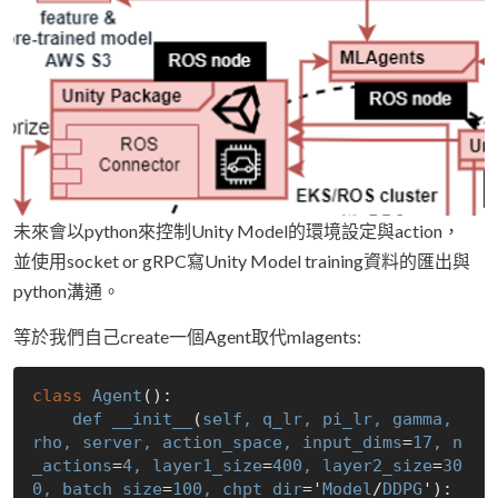
未來會以python來控制Unity Model的環境設定與action，
並使用socket or gRPC寫Unity Model training資料的匯出與
python溝通。
等於我們自己create一個Agent取代mlagents:
class
Agent
():

def
__init__
(
self, 
q_lr
, 
pi_lr
, 
gamma
, 
rho
, 
server
, 
action_space
, 
input_dims
=
17, 
n
_actions
=
4, 
layer1_size
=
400, 
layer2_size
=
30
0, 
batch_size
=
100, 
chpt_dir
='
Model
/
DDPG
'):
