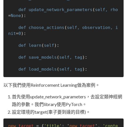
def
update_network_parameters
(
self, 
rho
=
None
):

def
choose_actions
(
self, 
observation
, 
i
nit
=
0
):

def
learn
(
self
):

def
save_models
(
self, 
tag
):

def
load_models
(
self, 
tag
以下我們使用Reinforcement Learning做為案例。
首先使用update_network_parameters，去設定類神經網
路的參數。我們library使用PyTorch。
設定環境的target(車子要到達的目標)。
new
_target
 = {
'title'
: 
'
new
target
', 
'conte