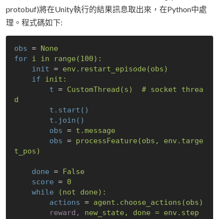
protobuf)將在Unity執行的結果訊息取出來，在Python中處
理。程式碼如下:
obs
 = 
None
for
i in range(100):
init
 = 
env.restart_episode(obs)
if
init:
t
 = 
CustomThread(s)  # socket threa
d
t.start()
t.join()
obs
 = 
t.message
obs
 = 
processFeature(obs, env.targe
t_pos)
done
 = 
False
score
 = 
0
while
(not done):
actions
 = 
agent.choose_actions(obs)
reward,
new_state, done = env.step