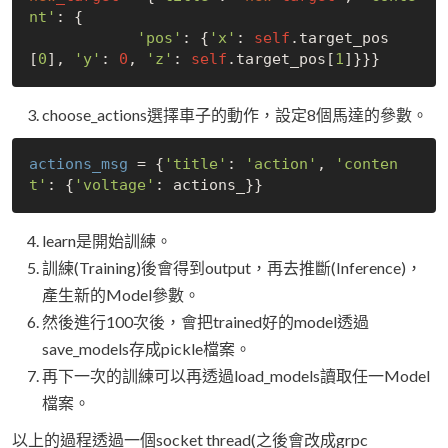
nt'
: 
{

'pos'
: 
{
'x'
: 
self
.target_pos
[
0
], 
'y'
: 
0
, 
'z'
: 
self
.target_pos[
1
choose_actions選擇車子的動作，設定8個馬達的參數。
actions_msg
 = {
'title'
: 
'action'
, 
'conten
t'
: {
'voltage'
learn是開始訓練。
訓練(Training)後會得到output，再去推斷(Inference)，
產生新的Model參數。
然後進行100次後，會把trained好的model透過
save_models存成pickle檔案。
再下一次的訓練可以再透過load_models讀取任一Model
檔案。
以上的過程透過一個socket thread(之後會改成grpc