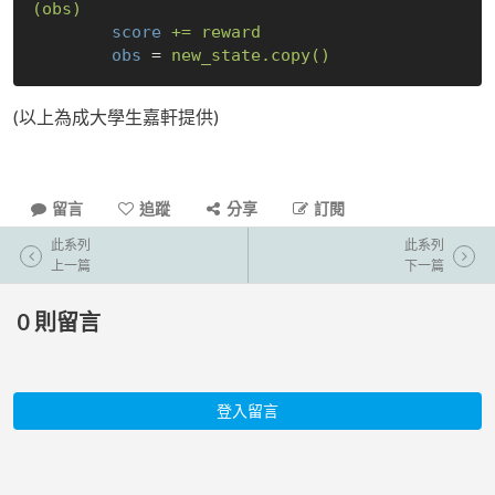
(obs)
score
+= reward
obs
 = 
new_state.copy()
(以上為成大學生嘉軒提供)
留言
追蹤
分享
訂閱
此系列
此系列
上一篇
下一篇
0
則留言
登入留言