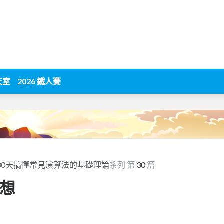
天室
2026 鐵人賽
 30天搞懂常見演算法的基礎理論
系列 第
30
篇
感想