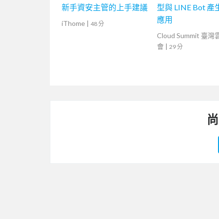
新手資安主管的上手建議
型與 LINE Bot 
應用
iThome
|
48 分
Cloud Summit 臺
會
|
29 分
尚