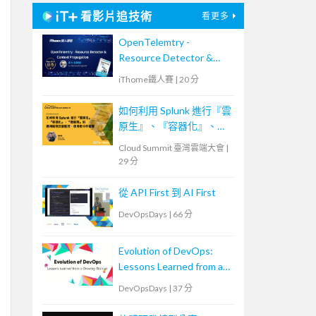
看影片追技術
看更多
OpenTelemtry -
Resource Detector &
Context Propagation
iThome鐵人賽
|
20 分
如何利用 Splunk 進行『雲
原生』、『容器化』、
『微服務』的應用服務效
Cloud Summit 臺灣雲端大會
|
能監控、使用者分析管理
29 分
從 API First 到 AI First
DevOpsDays
|
66 分
Evolution of DevOps:
Lessons Learned from a
Growing Startup
DevOpsDays
|
37 分