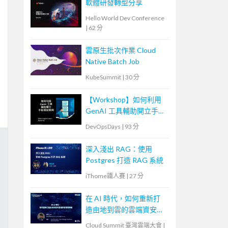
軟體研發轉型分享
Hello World Dev Conference
|
62 分
雲原生批次作業 Cloud
Native Batch Job
KubeSummit
|
30 分
【Workshop】如何利用
GenAI 工具輔助開立手動
測試個案
DevOpsDays
|
93 分
深入淺出 RAG：使用
Postgres 打造 RAG 系統
iThome鐵人賽
|
27 分
在 AI 時代，如何重新打
造由地到雲的雲端資安管
理策略
Cloud Summit 臺灣雲端大會
|