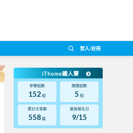
登入/註冊
iThome鐵人賽
參賽組數
團體組數
152
5
組
組
累計文章數
最後報名日
558
9/15
篇