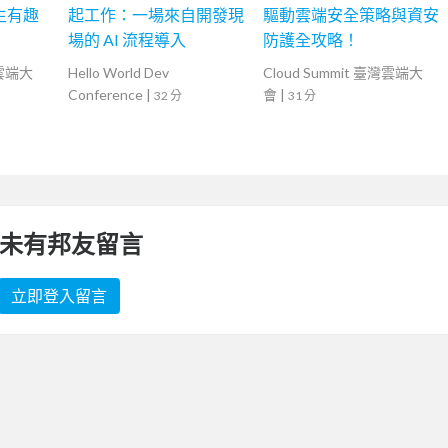
產生有趣
起工作：一場來自開發現
驅動雲端安全策略與資安
場的 AI 流程導入
防護全攻略！
灣雲端大
Hello World Dev
Cloud Summit 臺灣雲端大
Conference
|
會
|
32 分
31 分
未有邦友留言
立即登入留言