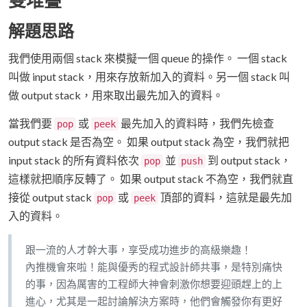
雙堆疊
解題思路
我們使用兩個 stack 來模擬一個 queue 的操作。 一個 stack
叫做 input stack，用來存放新加入的資料。另一個 stack 叫
做 output stack，用來取出最先加入的資料。
當我們要
或
最先加入的資料時，我們先檢查
pop
peek
output stack 是否為空。 如果 output stack 為空，我們就把
input stack 的所有資料依次
並
到 output stack，
pop
push
這樣就把順序反轉了。 如果 output stack 不為空，我們就直
接從 output stack
或
頂部的資料，這就是最先加
pop
peek
入的資料。
跟一流的人才幹大事，享受成功進步的高級樂趣！
內推機會來啦！能與優秀的程式設計師共事，是特別痛快
的事，因為厲害的工程師大神會刺激你想要迎頭趕上的上
進心，尤其是一起討論解決方案時，他們會觸發你有更好