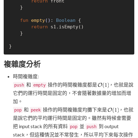
return
 front

    }

fun
empty
()
: 
Boolean
 {

return
 s1.isEmpty()

    }

複雜度分析
時間複雜度:
和
操作的時間複雜度都是
，也就是說
push
empty
它們的運行時間是固定的，不會隨著數據量的增加而增
加。
和
操作的時間複雜度均攤下來是
，也就
pop
peek
是說它們的平均運行時間是固定的。雖然有時候會需要
把 input stack 的所有資料
並
到 output
pop
push
stack，但這種情況並不常發生，所以平均下來每次操作