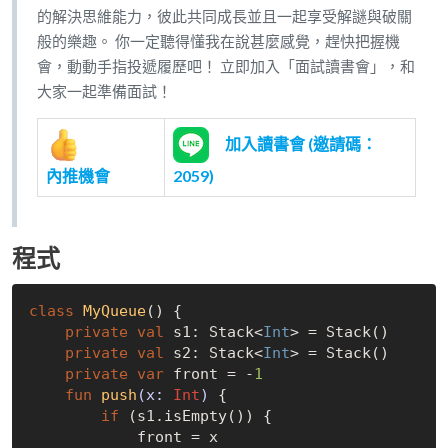
的解決思維能力，彼此共同成長並且一起享受解謎與破關
般的樂趣。 你一定聽得懂我在說甚麼感覺，趕快把握機
會，動動手指投遞履歷吧！ 立即加入「面試讀書會」，和
大家一起準備面試！
加入讀書會 (邀請碼：
內推機會
2059)
程式
class
MyQueue
() {

private
val
 s1: Stack<
Int
> = Stack()

private
val
 s2: Stack<
Int
> = Stack()

private
var
 front = -
1
fun
push
(x: 
Int
)
 {

if
 (s1.isEmpty()) {

            front = x
