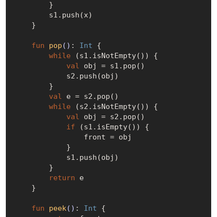
        }

        s1.push(x)

    }

fun
pop
()
: 
Int
 {

while
 (s1.isNotEmpty()) {

val
 obj = s1.pop()

            s2.push(obj)

        }

val
 e = s2.pop()

while
 (s2.isNotEmpty()) {

val
 obj = s2.pop()

if
 (s1.isEmpty()) {

                front = obj

            }

            s1.push(obj)

        }

return
 e

    }

fun
peek
()
: 
Int
 {
