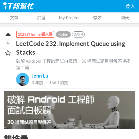
登入
文章
問答
My Project
徵才
聊天
Kotlin
DAY
4
2023 iThome 鐵人賽
0
LeetCode 232. Implement Queue using
Stacks
破解 Android 工程師面試白板題：30 道面試題目與解答
系列
第
4
篇
John Lu
3 年前
‧
1560
瀏覽