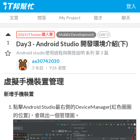
登入
文章
問答
My Project
徵才
聊天
Mobile Development
DAY
3
2023 iThome 鐵人賽
1
Day3 - Android Studio 開發環境介紹(下)
Android studio使用過程與開發說明
系列 第
3
篇
aa30742030
3 年前
‧
926
瀏覽
虛擬手機裝置管理
新增手機裝置
點擊Android Studio最右側的DeviceManager[紅色圈圈
的位置]，會跳出一個管理圖。