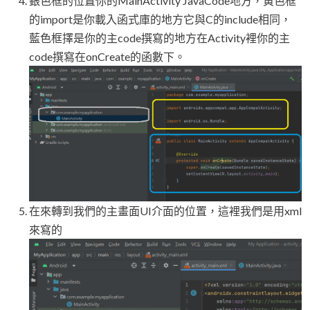
銀色框的位置你的MainActivity JavaCode地方，黃色框
的import是你載入函式庫的地方它與C的include相同，
藍色框擇是你的主code撰寫的地方在Activity裡你的主
code撰寫在onCreate的函數下。
在來轉到我們的主畫面UI介面的位置，這裡我們是用xml
來寫的