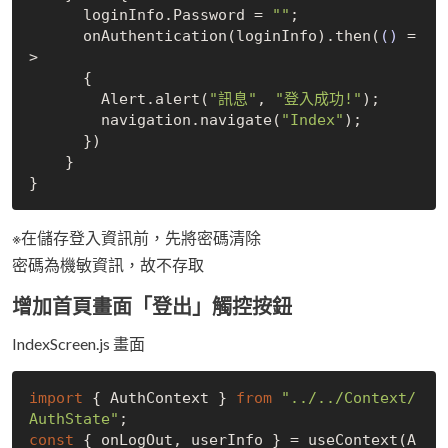
      loginInfo.Password = 
""
;

      onAuthentication(loginInfo).then(
()
 =
>
      {

        Alert.alert(
"訊息"
, 
"登入成功!"
);

        navigation.navigate(
"Index"
);

      })

    }

※在儲存登入資訊前，先將密碼清除
密碼為機敏資訊，故不存取
增加首頁畫面「登出」觸控按鈕
IndexScreen.js 畫面
import
 { AuthContext } 
from
"../../Context/
AuthState"
const
 { onLogOut, userInfo } = useContext(A