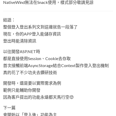
NativeWind無法在Snack使用，樣式部分敬請見諒
結語：
整個登入登出系列文到這邊就告一段落了
現在，你的APP登入能儲存資訊
登出時能清除資訊
以往開發ASP.NET時
都是直接使用Session、Cookie去存取
首次接觸前端AsyncStorage結合Context製作登入登出機制
真的花了不少功夫去鑽研技術
開發時，還是要以實際需求為例
範例只能輔助你開發
因為客戶提出的功能永遠都天馬行空🤑
下一篇
會開始以「登入後」功能為主