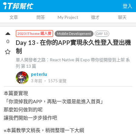
登入
文章
問答
My Project
徵才
聊天
Mobile Development
DAY
13
2023 iThome 鐵人賽
0
Day 13 - 在你的APP實現永久性登入登出機
制
單人開發者之路：React Native 與 Expo 帶你從開發到上架
系
列 第
13
篇
peterlu
3 年前
‧
1575
瀏覽
本篇要實現
「你滑掉我的APP，再點一次還是能進入首頁」
那麼如何做到的呢
讓我們開始一步步操作吧
※本篇教學文稍長，稍微整理一下大綱