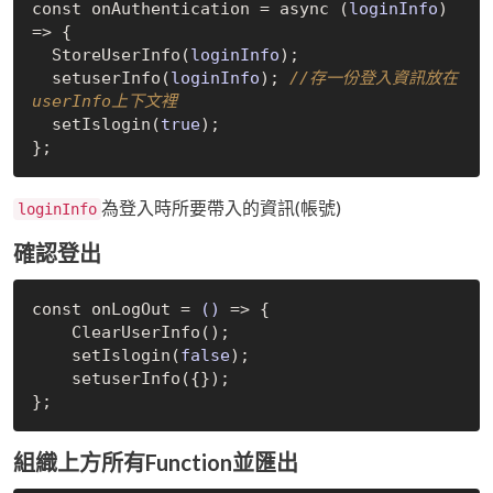
const onAuthentication = async
 (
loginInfo
) 
=>
 {

StoreUserInfo(
loginInfo
)
;

  setuser
Info(
loginInfo
)
; 
//存一份登入資訊放在
userInfo上下文裡
  set
Islogin(
true
)
;

為登入時所要帶入的資訊(帳號)
loginInfo
確認登出
const onLogOut =
()
 =>
 {

ClearUserInfo()
;

    set
Islogin(
false
)
;

    setuser
Info({})
;

組織上方所有Function並匯出