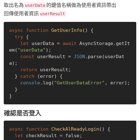
取出名為
的鍵值名稱做為使用者資訊帶出
userData
回傳使用者資訊
userResult
async
function
GetUserInfo
(
) 
{

try
 {

let
 userData = 
await
 AsyncStorage.getIt
em(
"userData"
);

const
 userResult = 
JSON
.parse(userDat
a);

return
 userResult;

  } 
catch
 (error) {

console
.log(
"GetUserDataError"
, error);

  }

確認是否登入
async
function
CheckAlReadyLogin
(
) 
{

let
 checkResult = 
false
;
