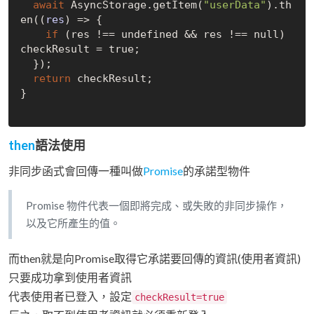
await
 AsyncStorage.getItem(
"userData"
).th
en(
(
res
) =>
 {

if
 (res !== 
undefined
 && res !== 
null
) 
checkResult = 
true
;

  });

return
 checkResult;

}

then
語法使用
非同步函式會回傳一種叫做
Promise
的承諾型物件
Promise 物件代表一個即將完成、或失敗的非同步操作，
以及它所產生的值。
而then就是向Promise取得它承諾要回傳的資訊(使用者資訊)
只要成功拿到使用者資訊
代表使用者已登入，設定
checkResult=true