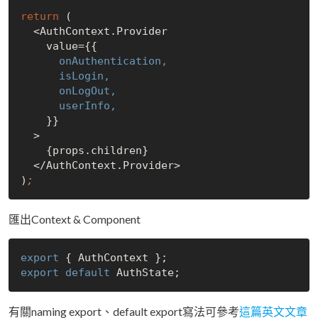
return
 (

  <AuthContext.Provider

      onAuthentication,
      isLogin,
      onLogOut,
      userInfo,
    }}

  >

    {props.children}

  </AuthContext.Provider>

)
;
匯出Context & Component
export
export
 default 
有關naming export、default export寫法可參考
這篇英文文章