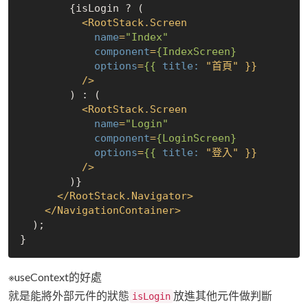
        {isLogin ? (

<
RootStack.Screen
name
=
"Index"
component
=
{IndexScreen}
options
=
{{
title:
 "首頁" }}

          />
        ) : (

<
RootStack.Screen
name
=
"Login"
component
=
{LoginScreen}
options
=
{{
title:
 "登入" }}

          />
        )}

</
RootStack.Navigator
>
</
NavigationContainer
>
  );

※useContext的好處
就是能將外部元件的狀態
放進其他元件做判斷
isLogin