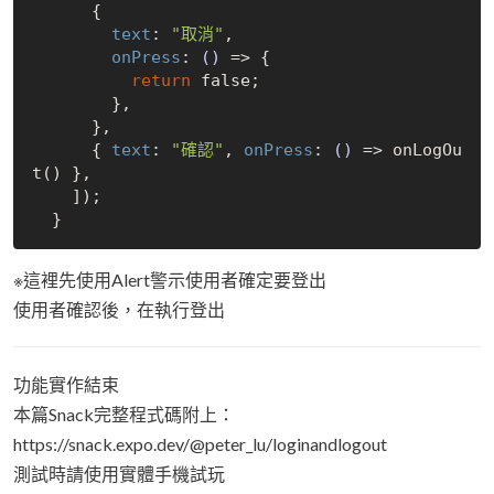
      {

text
: 
"取消"
,

onPress
: 
()
 =>
 {

return
false
;

        },

      },

      { 
text
: 
"確認"
, 
onPress
: 
()
 =>
 onLogOu
t() },

    ]);

※這裡先使用Alert警示使用者確定要登出
使用者確認後，在執行登出
功能實作結束
本篇Snack完整程式碼附上：
https://snack.expo.dev/@peter_lu/loginandlogout
測試時請使用實體手機試玩