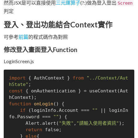
然而JSX是可以直接使用
三元運算子
(?:)做為登入登出
Screen
判定
登入、登出功能結合Context實作
可參考
前篇
的程式碼作為對照
修改登入畫面登入Function
LoginScreen.js
import
 { AuthContext } 
from
"../Context/Aut
hState"
const
 { onAuthentication } = useContext(Aut
function
onLogin
(
) 
{

if
 (loginInfo.Account === 
""
 || loginIn
fo.Password === 
""
) {

      Alert.alert(
"失敗"
,
"請輸入使用者資訊"
);

return
false
;

    } 
else
{
