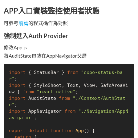
APP入口實裝監控使用者狀態
可參考
前篇
的程式碼作為對照
強制進入Auth Provider
修改App.js
將AuditState包裝在AppNavigator父層
import
 { StatusBar } 
from
"expo-status-ba
r"
import
 { StyleSheet, Text, View, SafeAreaVi
ew } 
from
"react-native"
import
 AuditState 
from
"./Context/AuthStat
e"
import
 AppNavigator 
from
"./Navigation/AppN
avigator"
;

export
default
function
App
(
) 
{

return
 (
