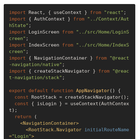
import
 React, { useContext } 
from
"react"
import
 { AuthContext } 
from
"../Context/Aut
hState"
import
 LoginScreen 
from
"../src/Home/LoginS
creen"
import
 IndexScreen 
from
"../src/Home/IndexS
creen"
import
 { NavigationContainer } 
from
"@react
-navigation/native"
import
 { createStackNavigator } 
from
"@reac
t-navigation/stack"
;

export
default
function
AppNavigator
(
) 
{

const
 RootStack = createStackNavigator();

const
 { isLogin } = useContext(AuthContex
t);

return
 (

<
NavigationContainer
>
<
RootStack.Navigator
initialRouteName
=
"Login"
>