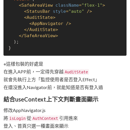
<
SafeAreaView
className
=
"flex-1"
>
<
StatusBar
style
=
"auto"
 />
<
AuditState
>
<
AppNavigator
 />
</
AuditState
>
</
SafeAreaView
>
  );

※這樣包裝的好處是
在進入APP前，一定得先穿越
AuditState
就會先執行上方「監控使用者是否登入Effect」
在還沒進入Navigator前，就能知道是否有登入過
結合useContext上下文判斷畫面顯示
修改AppNavigator.js
將
從
引用進來
isLogin
AuthContext
登入、首頁只選一種畫面來顯示