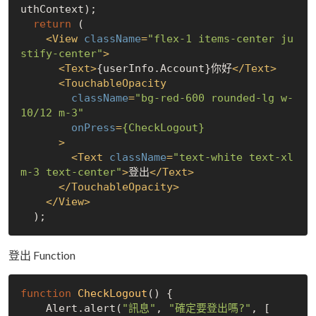
uthContext);

return
 (

<
View
className
=
"flex-1 items-center ju
stify-center"
>
<
Text
>
{userInfo.Account}你好
</
Text
>
<
TouchableOpacity
className
=
"bg-red-600 rounded-lg w-
10/12 m-3"
onPress
=
{CheckLogout}
      >
<
Text
className
=
"text-white text-xl 
m-3 text-center"
>
登出
</
Text
>
</
TouchableOpacity
>
</
View
>
登出 Function
function
CheckLogout
(
) 
{

    Alert.alert(
"訊息"
, 
"確定要登出嗎?"
, [
