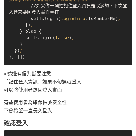
        //如果你一開始記住登入資訊是取消的，下次登
入進來要回登入畫面重打

        setIslogin(
loginInfo
.IsRemberMe)
;
      })
;
    } else {

      setIslogin(
false
)
;
    }

  })
;
}, [])
;
※ 這邊有個判斷要注意
「記住登入資訊」如果不勾選就登入
可以將使用者踢回登入畫面
有些使用者為確保帳號安全性
不會希望一直長久登入
確認登入