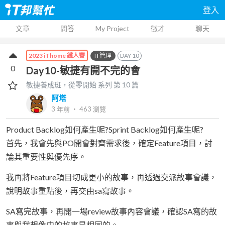
登入
文章
問答
My Project
徵才
聊天
IT管理
DAY
10
2023 iThome 鐵人賽
0
Day10-敏捷有開不完的會
敏捷養成班，從零開始
系列 第
10
篇
阿塔
3 年前
‧
463
瀏覽
Product Backlog如何產生呢?Sprint Backlog如何產生呢?
首先，我會先與PO開會對齊需求後，確定Feature項目，討
論其重要性與優先序。
我再將Feature項目切成更小的故事，再透過交派故事會議，
說明故事重點後，再交由sa寫故事。
SA寫完故事，再開一場review故事內容會議，確認SA寫的故
事與我想像中的故事是相同的。