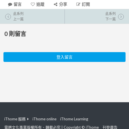
留言
追蹤
分享
訂閱
此系列
此系列
上一篇
下一篇
0
則留言
登入留言
iThome 服務
iThome online
iThome Learning
電週文化事業版權所有、轉載必究 | Copyright © iThome
刊登廣告