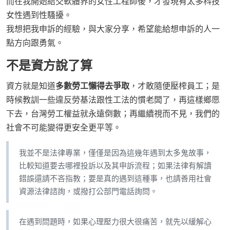
而在我開始結交軟體界的女性工程師後，才發現有太多科技
女性遇到性騷擾。
我想把我申訴的經驗，與大家分享，希望能給想申訴的人一
點方向跟勇氣。
不是資方說了算
資方就是知道
多數勞工懶得去爭取
，才敢隨便壓榨員工；是
時候教訓一些違反勞基法跟性工法的慣老闆了，再這樣鄉愿
下去，台灣勞工權益就永遠倒數；再繼續視而不見，我們的
社會不可能變得更安全更平等。
我並不是法律專業，僅僅是因為這幾年遇到太多鬼故事，
比較知道要去哪裡投訴以及其申訴流程；如果法律有解讀
錯誤還請不吝指教；要是真的遇到這種事，也請善用社會
資源法律諮詢，或撥打公部門電話詢問。
在遇到問題時，如果心理壓力很大很痛苦，就先以緩解心