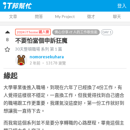
登入
文章
問答
My Project
徵才
聊天
佛心分享-IT 人的工作軟技能
DAY
1
2024 iThome 鐵人賽
8
不要怕當個申訴狂魔
30天整頓職場
系列 第
1
篇
nomoresekuhara
2 年前
‧
13178
瀏覽
緣起
大學畢業後進入職場，到現在六年了已經換了4份工作，有
人覺得這樣很不穩定，一直換工作，但我覺得找到自己適合
的職場跟工作更重要，我運氣沒這麼好，第一份工作就好到
想讓我一直待下去。
而我寫這個系列並不是要分享轉職的心路歷程，畢竟這個主