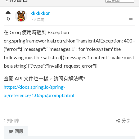
kkkkkkor
0
．
2 年前
在 Groq 使用時遇到 Exception
org.springframework.ai.retry.NonTransientAiException: 400 -
{"error":{"message":"'messages.1' : for 'role:system' the
following must be satisfied[('messages.1.content' : value must
be a string)]","type":"invalid_request_error"}}
查閱 API 文件也一樣，請問有解法嗎?
https://docs.spring.io/spring-
ai/reference/1.0/api/prompt.html
1
則回應
分享
回應