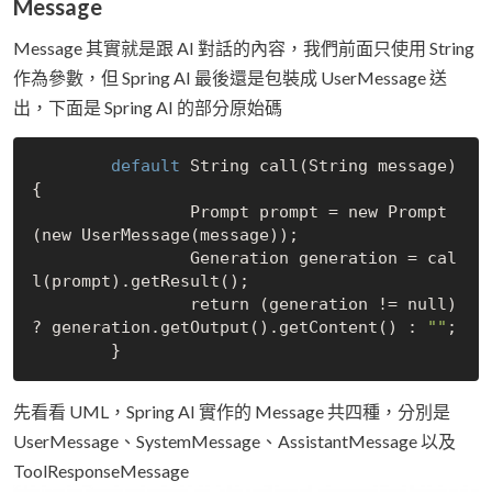
Message
Message 其實就是跟 AI 對話的內容，我們前面只使用 String
作為參數，但 Spring AI 最後還是包裝成 UserMessage 送
出，下面是 Spring AI 的部分原始碼
	default 
String call(String message) 
{

		Prompt prompt = new Prompt
(new UserMessage(message));

		Generation generation = cal
l(prompt).getResult();

		return (generation != 
null
) 
? generation.getOutput().getContent() : 
""
;

先看看 UML，Spring AI 實作的 Message 共四種，分別是
UserMessage、SystemMessage、AssistantMessage 以及
ToolResponseMessage