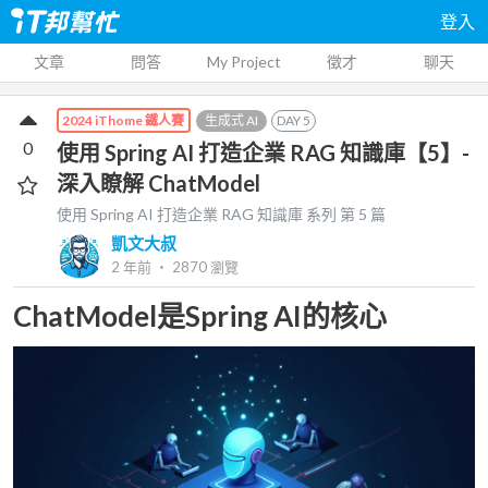
登入
文章
問答
My Project
徵才
聊天
生成式 AI
DAY
5
2024 iThome 鐵人賽
0
使用 Spring AI 打造企業 RAG 知識庫【5】-
深入瞭解 ChatModel
使用 Spring AI 打造企業 RAG 知識庫
系列 第
5
篇
凱文大叔
2 年前
‧
2870
瀏覽
ChatModel是Spring AI的核心