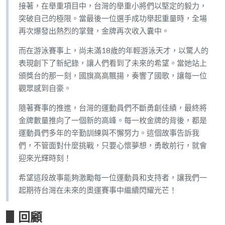
接著，在舉重項目中，台灣的舉重小將們以堅定的毅力，
突破自己的極限。當最後一位選手成功舉起重量時，全場
再次爆發出熱烈的掌聲，金牌再次收入囊中。
而在游泳賽事上，尚未滿18歲的年輕游泳天才，以驚人的
表現創下了新紀錄，讓人們看到了未來的希望。當她站上
頒獎台的那一刻，國旗高高飄揚，奏響了國歌，讓每一位
觀眾感到自豪。
隨著賽事的推進，台灣的運動員們不斷勇創佳績，最終將
金牌數量推向了一個新的高峰。每一枚金牌的背後，都是
運動員們多年的辛勤訓練與不懈努力。這個故事告訴我
們，不管面對什麼挑戰，只要心懷夢想，勇敢前行，就會
迎來光輝時刻！
希望這段故事能夠激勵每一位運動員和支持者，讓我們一
起期待台灣在未來的奧運賽事中繼續閃耀光芒！
▋回顧