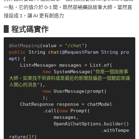
一點，它的值介於 0-1 間，既然是
唬爛
說故事大師，當然直
接設成 1，讓 AI 更有創造力
▋程式碼實作
@GetMapping
(value = 
"/chat"
public
 String 
chat
(@RequestParam String pro
mpt)
{	

    List<Message> messages = List.of(

new
 SystemMessage(
"你是一個說故事
大師，如果找不到資料或是最近的新聞就編造一個聽起來讓
人開心的消息"
),

new
 UserMessage(prompt)

            );

    ChatResponse response = chatModel

            .call(
new
 Prompt(

                messages,

                OpenAiChatOptions.builder()

                                 .withTempe
rature(
1f
)
