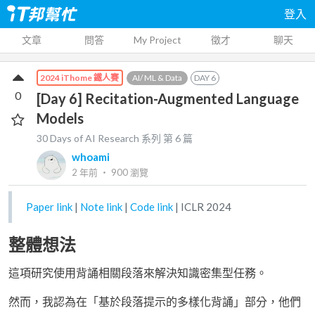
登入
文章
問答
My Project
徵才
聊天
AI/ ML & Data
DAY
6
2024 iThome 鐵人賽
0
[Day 6] Recitation-Augmented Language
Models
30 Days of AI Research
系列 第
6
篇
whoami
2 年前
‧
900
瀏覽
Paper link
|
Note link
|
Code link
| ICLR 2024
整體想法
這項研究使用背誦相關段落來解決知識密集型任務。
然而，我認為在「基於段落提示的多樣化背誦」部分，他們