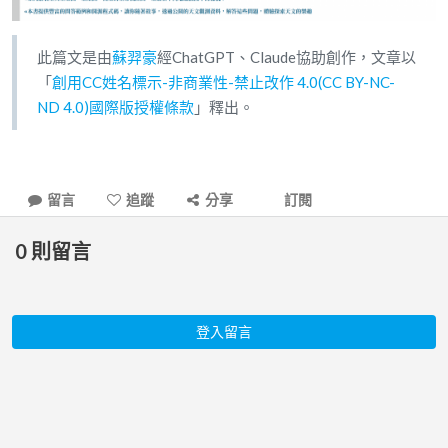
此篇文是由
蘇羿豪
經ChatGPT、Claude協助創作，文章以
「
創用CC姓名標示-非商業性-禁止改作 4.0(CC BY-NC-
ND 4.0)國際版授權條款
」釋出。
留言
追蹤
分享
訂閱
0
則留言
登入留言