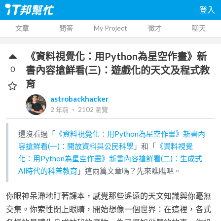
登入
文章
問答
My Project
徵才
聊天
《資料視覺化：用Python為星空作畫》新
0
書內容搶鮮看(三)：遊戲化的天文及程式教
育
astrobackhacker
2 年前
‧
2102
瀏覽
還沒看過「
《資料視覺化：用Python為星空作畫》新書內
容搶鮮看(一)：開放資料與公民科學
」和「
《資料視覺
化：用Python為星空作畫》新書內容搶鮮看(二)：生成式
AI時代的科普教育
」這兩篇文章嗎？先來瞧瞧吧。
你眼神呆滯地盯著課本，感覺那些遙遠的天文知識與你毫無
交集。你索性閉上眼睛，開始想像一個世界：在這裡，各式