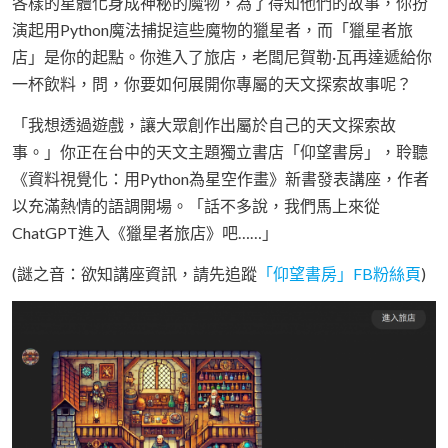
各樣的星體化身成神秘的魔物，為了得知他們的故事，你扮
演起用Python魔法捕捉這些魔物的獵星者，而「獵星者旅
店」是你的起點。你進入了旅店，老闆尼賀勒·瓦再達遞給你
一杯飲料，問，你要如何展開你專屬的天文探索故事呢？
「我想透過遊戲，讓大眾創作出屬於自己的天文探索故
事。」你正在台中的天文主題獨立書店「仰望書房」，聆聽
《資料視覺化：用Python為星空作畫》新書發表講座，作者
以充滿熱情的語調開場。「話不多說，我們馬上來從
ChatGPT進入《獵星者旅店》吧……」
(謎之音：欲知講座資訊，請先追蹤
「仰望書房」FB粉絲頁
)