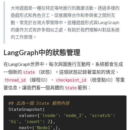
大地遊戲是一種在特定場地進行的團康活動，透過多樣的
遊戲形式和角色分工，促進團隊合作和參與者之間的互
動，常見於台灣大學營隊中。這種遊戲形式與LangGraph
的運作方式有許多相似之處，有助於我們理解AI對話系統
的工作原理。
LangGraph中的狀態管理
在LangGraph世界中，每次與圖進行互動時，系統都會生成
一個新的
（狀態）。這個狀態記錄著當前的情況、
state
（線程ID）、
（檢查點ID）等重
thread_id
checkpoint_id
要信息。讓我們看一個具體的
範例：
State
## 此為一個 State 範例內容
StateSnapshot(

    values={
'lnode'
: 
'node_2'
, 
'scratch'
: 
'hi'
, 
'count'
: 
2
},

    next=(
'Node1'
,),
