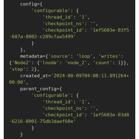
    config={

'configurable'
: {

'thread_id'
: 
'1'
,

'checkpoint_ns'
: 
''
,

'checkpoint_id'
: 
'1ef5603e-03f5
-687a-8002-c289cfaa5499'
        }

    },

    metadata={
'source'
: 
'loop'
, 
'writes'
: 
{
'Node2'
: {
'lnode'
: 
'node_2'
, 
'count'
: 
1
}}, 
'step'
: 
2
},

    created_at=
'2024-08-09T04:00:11.891264+
00:00'
,

    parent_config={

'configurable'
: {

'thread_id'
: 
'1'
,

'checkpoint_ns'
: 
''
,

'checkpoint_id'
: 
'1ef5603e-03d8
-6216-8001-75db3daef60e'
        }

    }
