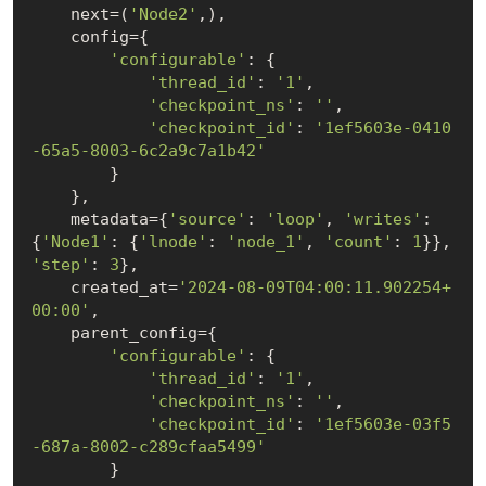
    next=(
'Node2'
,),

    config={

'configurable'
: {

'thread_id'
: 
'1'
,

'checkpoint_ns'
: 
''
,

'checkpoint_id'
: 
'1ef5603e-0410
-65a5-8003-6c2a9c7a1b42'
        }

    },

    metadata={
'source'
: 
'loop'
, 
'writes'
: 
{
'Node1'
: {
'lnode'
: 
'node_1'
, 
'count'
: 
1
}}, 
'step'
: 
3
},

    created_at=
'2024-08-09T04:00:11.902254+
00:00'
,

    parent_config={

'configurable'
: {

'thread_id'
: 
'1'
,

'checkpoint_ns'
: 
''
,

'checkpoint_id'
: 
'1ef5603e-03f5
-687a-8002-c289cfaa5499'
        }
