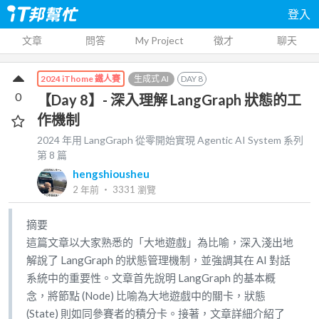
登入
文章
問答
My Project
徵才
聊天
生成式 AI
DAY
8
2024 iThome 鐵人賽
0
【Day 8】- 深入理解 LangGraph 狀態的工
作機制
2024 年用 LangGraph 從零開始實現 Agentic AI System
系列
第
8
篇
hengshiousheu
2 年前
‧
3331
瀏覽
摘要
這篇文章以大家熟悉的「大地遊戲」為比喻，深入淺出地
解說了 LangGraph 的狀態管理機制，並強調其在 AI 對話
系統中的重要性。文章首先說明 LangGraph 的基本概
念，將節點 (Node) 比喻為大地遊戲中的關卡，狀態
(State) 則如同參賽者的積分卡。接著，文章詳細介紹了