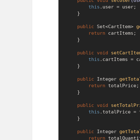
public
void
setUser
(Us
this
.user = user;

    }

public
 Set<CartItem> 
g
return
 cartItems;

    }

public
void
setCartIte
this
.cartItems = ca
    }

public
 Integer 
getTota
return
 totalPrice;

    }

public
void
setTotalPr
this
.totalPrice = 
    }

public
 Integer 
getTota
return
 totalQuantit