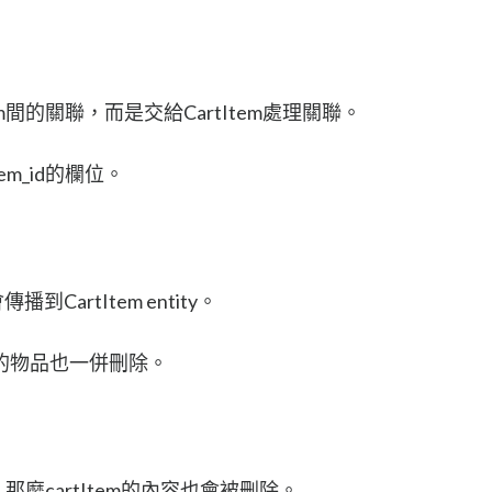
em間的關聯，而是交給CartItem處理關聯。
em_id的欄位。
播到CartItem entity。
的物品也一併刪除。
那麼cartItem的內容也會被刪除。