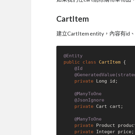
CartItem
建立CartItem entity，內
@Entity
public
class
CartItem
 {

@Id
@GeneratedValue(strate
private
 Long id;

@ManyToOne
@JsonIgnore
private
 Cart cart;

@ManyToOne
private
 Product product
private
 Integer price;
