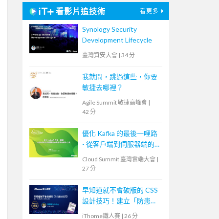
看影片追技術
看更多
Synology Security
Development Lifecycle
臺灣資安大會
|
34 分
我就問，跳過這些，你要
敏捷去哪裡？
Agile Summit 敏捷高峰會
|
42 分
優化 Kafka 的最後一哩路
- 從客戶端到伺服器端的
負載平衡解決方案
Cloud Summit 臺灣雲端大會
|
27 分
早知道就不會破版的 CSS
設計技巧！建立「防患未
然」的匠人心態
iThome鐵人賽
|
26 分