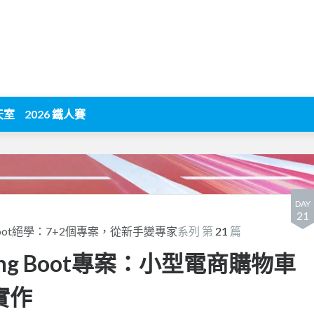
天室
2026 鐵人賽
DAY
21
gBoot絕學：7+2個專案，從新手變專家
系列 第
21
篇
ring Boot專案：小型電商購物車
實作