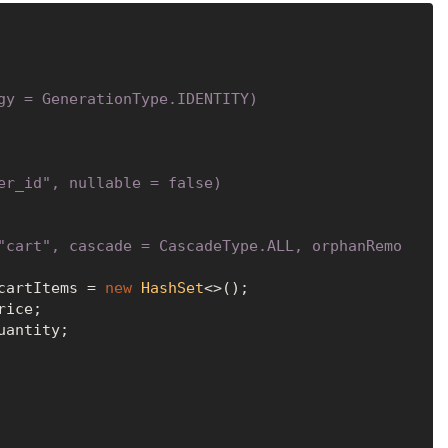
gy = GenerationType.IDENTITY)
er_id", nullable = false)
"cart", cascade = CascadeType.ALL, orphanRemo
cartItems = 
new
HashSet
<>();

ice;

antity;
