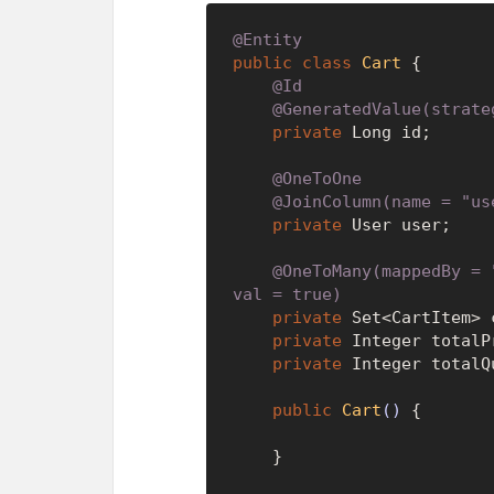
@Entity
public
class
Cart
 {

@Id
@GeneratedValue(strate
private
 Long id;

@OneToOne
@JoinColumn(name = "us
private
 User user;

@OneToMany(mappedBy = 
val = true)
private
 Set<CartItem> 
private
 Integer totalPr
private
 Integer totalQu
public
Cart
()
 {

    }
