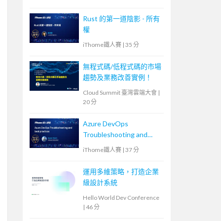
Rust 的第一道陰影 - 所有
權
iThome鐵人賽
|
35 分
無程式碼/低程式碼的市場
趨勢及業務改善實例！
Cloud Summit 臺灣雲端大會
|
20 分
Azure DevOps
Troubleshooting and
best practices
iThome鐵人賽
|
37 分
運用多維策略，打造企業
級設計系統
Hello World Dev Conference
|
46 分