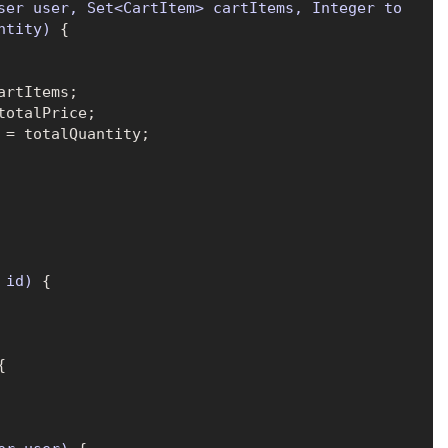
ser user, Set<CartItem> cartItems, Integer to
ntity)
 {

rtItems;

totalPrice;

 = totalQuantity;

 id)
 {


