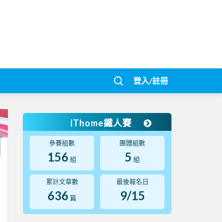
登入/註冊
iThome鐵人賽
參賽組數
團體組數
156
5
組
組
累計文章數
最後報名日
636
9/15
篇