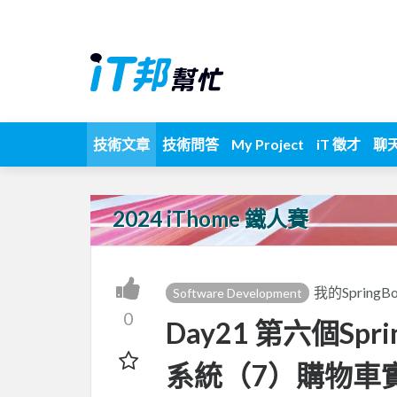
技術文章
技術問答
My Project
iT 徵才
聊
2024 iThome 鐵人賽
我的Sprin
Software Development
0
Day21 第六個Sp
系統（7）購物車