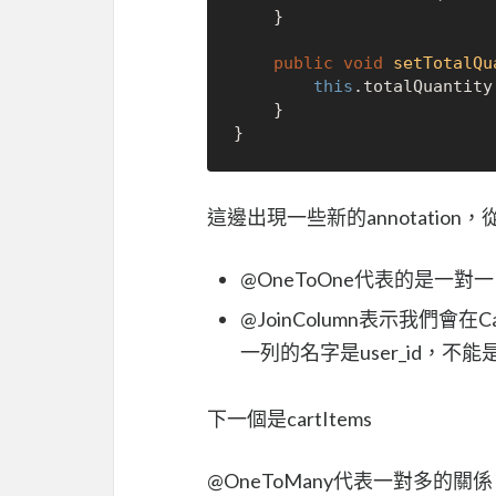
    }

public
void
setTotalQu
this
.totalQuantity
    }

這邊出現一些新的annotation
@OneToOne代表的是一對一，
@JoinColumn表示我們
一列的名字是user_id，不能是n
下一個是cartItems
@OneToMany代表一對多的