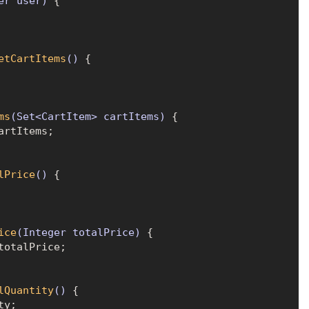
er user)
 {

etCartItems
()
 {

ms
(Set<CartItem> cartItems)
 {

rtItems;

lPrice
()
 {

ice
(Integer totalPrice)
 {

totalPrice;

lQuantity
()
 {

y;
