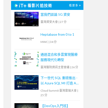
看影片追技術
看更多
當我們談論 5G 資安
臺灣資安大會
|
27 分
Heptabase from 0 to 1
MWC
|
34 分
通過混合和多雲實現醫療
服務現代化轉型
臺灣醫院資訊主管會議
|
26 分
下一世代 SQL 重磅推出 -
以 Azure SQL MI 打造 AI
時代雲地整合資料庫
Cloud Summit 臺灣雲端大會
|
25 分
【DevOps入門班】