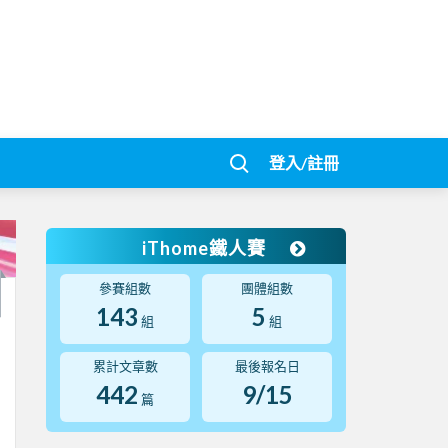
登入/註冊
iThome鐵人賽
參賽組數
團體組數
143
5
組
組
累計文章數
最後報名日
442
9/15
篇