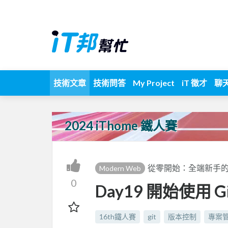
技術文章
技術問答
My Project
iT 徵才
聊
2024 iThome 鐵人賽
從零開始：全端新手
Modern Web
0
Day19 開始使用 Git
16th鐵人賽
git
版本控制
專案