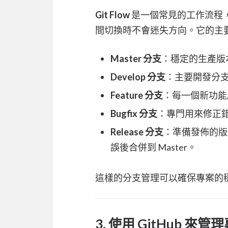
Git Flow
是一個常見的工作流程
間切換時不會迷失方向。它的主
Master 分支
：穩定的生產版本
Develop 分支
：主要開發分
Feature 分支
：每一個新功能應
Bugfix 分支
：專門用來修正錯
Release 分支
：準備發佈的版本
誤後合併到 Master。
這樣的分支管理可以確保專案的
3. 使用 GitHub 來管