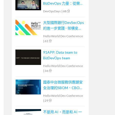
BizDevOps 力量：從需求
轉換到團隊內外溝通
DevOpsDays
|
68 分
大型國際銀行DevSecOps
的進一步實踐 - 架構安全
左移
Hello World Dev Conference
|
61 分
91APP: Data team to
BizDevOps team
Hello World Dev Conference
|
36 分
國泰中台微服務供應鏈安
全治理的SBOM、CBOM
與AIBOM新思維
Hello World Dev Conference
|
29 分
不是用 AI，而是和 AI 一