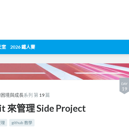
天室
2026 鐵人賽
DAY
19
的困境與成長
系列 第
19
篇
 來管理 Side Project
管理
github 教學