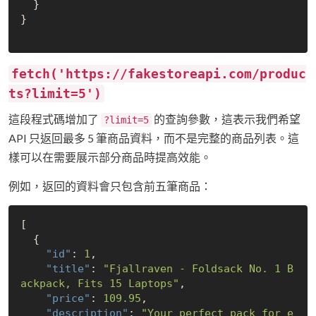
  }

}

fetch('https://fakestoreapi.com/produc
ts?limit=5')
這段程式碼增加了
的查詢參數，這表示我們希望
?limit=5
API 只返回最多 5 筆商品資料，而不是完整的商品列表。這
樣可以在需要展示部分商品時提高效能。
例如，返回的資料會只包含前五筆商品：
[

  {

"id"
: 
1
,

"title"
: 
"Fjallraven - Foldsack No. 1 B
ackpack, Fits 15 Laptops"
,

"price"
: 
109.95
,

"description"
: 
"Your perfect pack for e