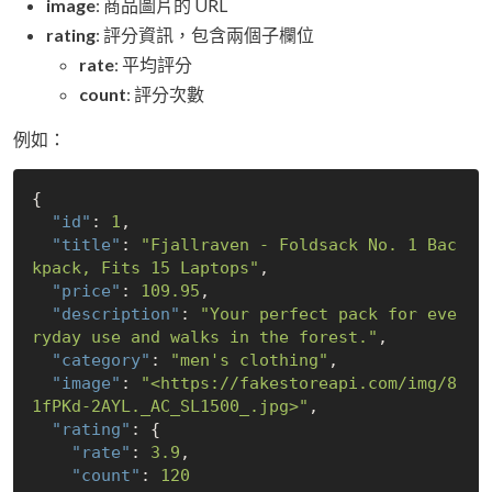
image
: 商品圖片的 URL
rating
: 評分資訊，包含兩個子欄位
rate
: 平均評分
count
: 評分次數
例如：
{

"id"
: 
1
,

"title"
: 
"Fjallraven - Foldsack No. 1 Bac
kpack, Fits 15 Laptops"
,

"price"
: 
109.95
,

"description"
: 
"Your perfect pack for eve
ryday use and walks in the forest."
,

"category"
: 
"men's clothing"
,

"image"
: 
"<https://fakestoreapi.com/img/8
1fPKd-2AYL._AC_SL1500_.jpg>"
,

"rating"
: {

"rate"
: 
3.9
,

"count"
: 
120