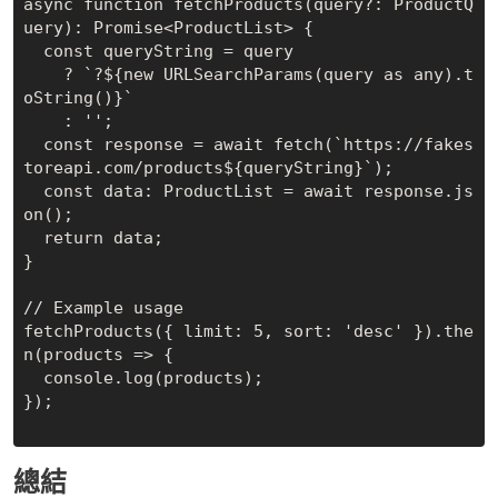
async function fetchProducts(query?: ProductQ
uery): Promise<ProductList> {

  const queryString = query

    ? `?${new URLSearchParams(query as any).t
oString()}`

    : '';

  const response = await fetch(`https://fakes
toreapi.com/products${queryString}`);

  const data: ProductList = await response.js
on();

  return data;

}

// Example usage

fetchProducts({ limit: 5, sort: 'desc' }).the
n(products => {

  console.log(products);

});

總結