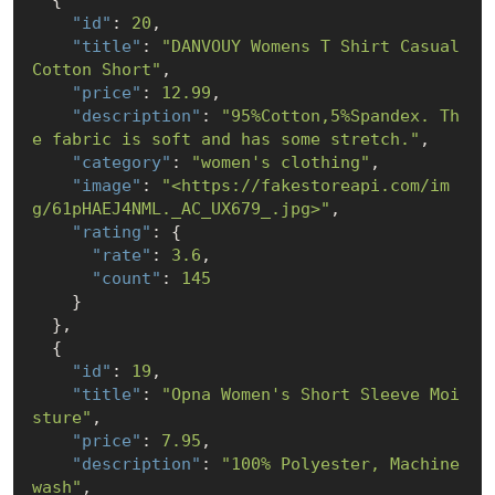
"id"
: 
20
,

"title"
: 
"DANVOUY Womens T Shirt Casual 
Cotton Short"
,

"price"
: 
12.99
,

"description"
: 
"95%Cotton,5%Spandex. Th
e fabric is soft and has some stretch."
,

"category"
: 
"women's clothing"
,

"image"
: 
"<https://fakestoreapi.com/im
g/61pHAEJ4NML._AC_UX679_.jpg>"
,

"rating"
: {

"rate"
: 
3.6
,

"count"
: 
145
    }

  },

  {

"id"
: 
19
,

"title"
: 
"Opna Women's Short Sleeve Moi
sture"
,

"price"
: 
7.95
,

"description"
: 
"100% Polyester, Machine 
wash"
,
