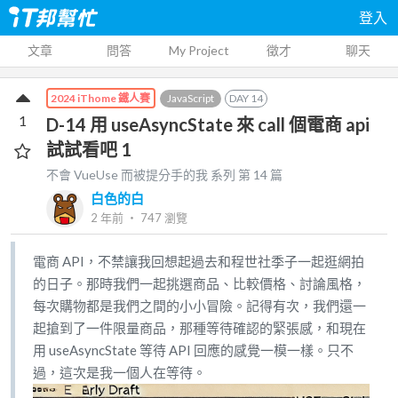
登入
文章
問答
My Project
徵才
聊天
JavaScript
DAY
14
2024 iThome 鐵人賽
1
D-14 用 useAsyncState 來 call 個電商 api
試試看吧 1
不會 VueUse 而被提分手的我
系列 第
14
篇
白色的白
2 年前
‧
747
瀏覽
電商 API，不禁讓我回想起過去和程世社季子一起逛網拍
的日子。那時我們一起挑選商品、比較價格、討論風格，
每次購物都是我們之間的小小冒險。記得有次，我們還一
起搶到了一件限量商品，那種等待確認的緊張感，和現在
用 useAsyncState 等待 API 回應的感覺一模一樣。只不
過，這次是我一個人在等待。