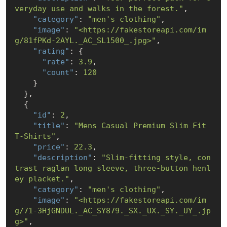
veryday use and walks in the forest."
,

"category"
: 
"men's clothing"
,

"image"
: 
"<https://fakestoreapi.com/im
g/81fPKd-2AYL._AC_SL1500_.jpg>"
,

"rating"
: {

"rate"
: 
3.9
,

"count"
: 
120
    }

  },

  {

"id"
: 
2
,

"title"
: 
"Mens Casual Premium Slim Fit 
T-Shirts"
,

"price"
: 
22.3
,

"description"
: 
"Slim-fitting style, con
trast raglan long sleeve, three-button henl
ey placket."
,

"category"
: 
"men's clothing"
,

"image"
: 
"<https://fakestoreapi.com/im
g/71-3HjGNDUL._AC_SY879._SX._UX._SY._UY_.jp
g>"
,
