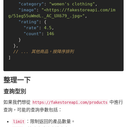
"category"
: 
"women's clothing"
,

"image"
: 
"<https://fakestoreapi.com/im
g/51eg55uWmdL._AC_UX679_.jpg>"
,

"rating"
: {

"rate"
: 
4.5
,

"count"
: 
146
    }

  },

// ... 其他商品，按降序排列
]

整理一下
查詢型別
如果我們想從
中進行
https://fakestoreapi.com/products
查詢，可能的查詢參數包括：
：限制返回的產品數量。
limit