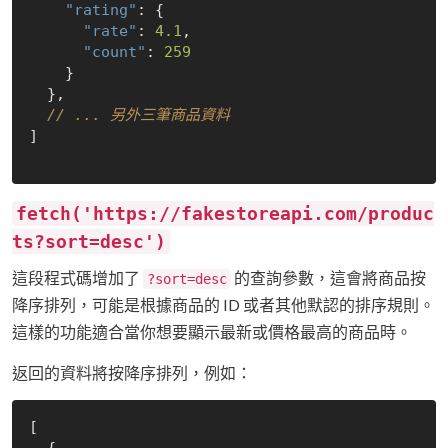
"rating"
: {

"rate"
: 
4.1
,

"count"
: 
259
    }

  },

// ... 另外三筆商品資料
]

fetch('https://fakestoreapi.com/produc
ts?sort=desc')
這段程式碼增加了
的查詢參數，這會將商品按
?sort=desc
降序排列，可能是根據商品的 ID 或者其他默認的排序規則。
這樣的功能適合當你想要顯示最新或價格最高的商品時。
返回的資料將按降序排列，例如：
[

  {
