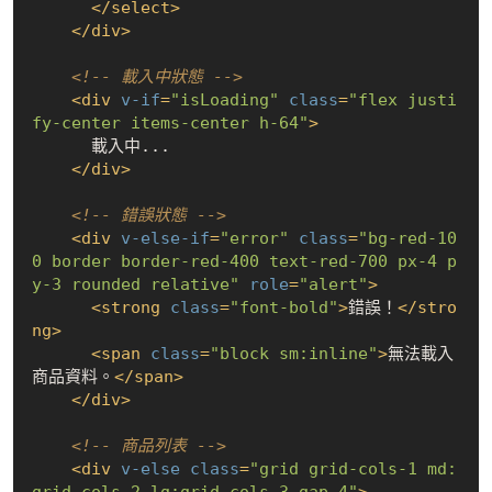
</
select
>
</
div
>
<!-- 載入中狀態 -->
<
div
v-if
=
"isLoading"
class
=
"flex justi
fy-center items-center h-64"
>
      載入中...

</
div
>
<!-- 錯誤狀態 -->
<
div
v-else-if
=
"error"
class
=
"bg-red-10
0 border border-red-400 text-red-700 px-4 p
y-3 rounded relative"
role
=
"alert"
>
<
strong
class
=
"font-bold"
>
錯誤！
</
stro
ng
>
<
span
class
=
"block sm:inline"
>
無法載入
商品資料。
</
span
>
</
div
>
<!-- 商品列表 -->
<
div
v-else
class
=
"grid grid-cols-1 md: