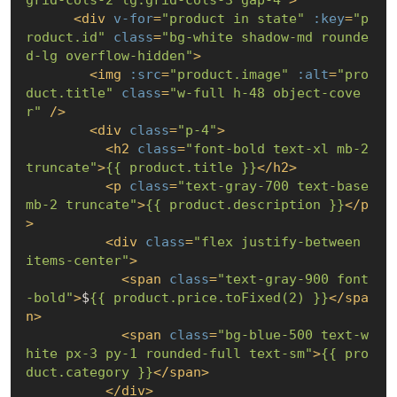
grid-cols-2 lg:grid-cols-3 gap-4"
>
<
div
v-for
=
"product in state"
:key
=
"p
roduct.id"
class
=
"bg-white shadow-md rounde
d-lg overflow-hidden"
>
<
img
:src
=
"product.image"
:alt
=
"pro
duct.title"
class
=
"w-full h-48 object-cove
r"
 />
<
div
class
=
"p-4"
>
<
h2
class
=
"font-bold text-xl mb-2 
truncate"
>
{{ product.title }}
</
h2
>
<
p
class
=
"text-gray-700 text-base 
mb-2 truncate"
>
{{ product.description }}
</
p
>
<
div
class
=
"flex justify-between 
items-center"
>
<
span
class
=
"text-gray-900 font
-bold"
>
$
{{ product.price.toFixed(2) }}
</
spa
n
>
<
span
class
=
"bg-blue-500 text-w
hite px-3 py-1 rounded-full text-sm"
>
{{ pro
duct.category }}
</
span
>
</
div
>