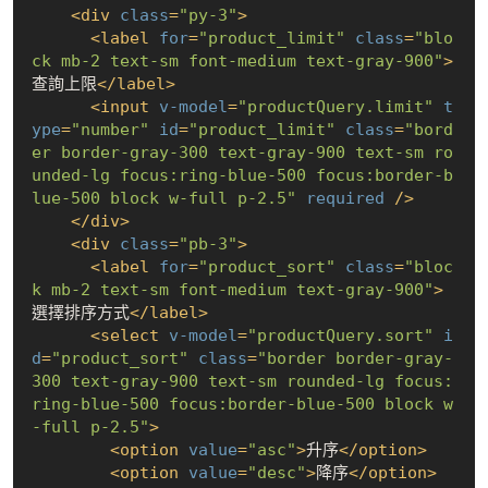
<
div
class
=
"py-3"
>
<
label
for
=
"product_limit"
class
=
"blo
ck mb-2 text-sm font-medium text-gray-900"
>
查詢上限
</
label
>
<
input
v-model
=
"productQuery.limit"
t
ype
=
"number"
id
=
"product_limit"
class
=
"bord
er border-gray-300 text-gray-900 text-sm ro
unded-lg focus:ring-blue-500 focus:border-b
lue-500 block w-full p-2.5"
required
 />
</
div
>
<
div
class
=
"pb-3"
>
<
label
for
=
"product_sort"
class
=
"bloc
k mb-2 text-sm font-medium text-gray-900"
>
選擇排序方式
</
label
>
<
select
v-model
=
"productQuery.sort"
i
d
=
"product_sort"
class
=
"border border-gray-
300 text-gray-900 text-sm rounded-lg focus:
ring-blue-500 focus:border-blue-500 block w
-full p-2.5"
>
<
option
value
=
"asc"
>
升序
</
option
>
<
option
value
=
"desc"
>
降序
</
option
>