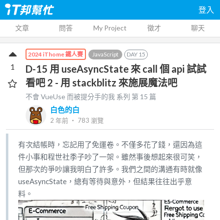
登入
文章
問答
My Project
徵才
聊天
JavaScript
DAY
15
2024 iThome 鐵人賽
1
D-15 用 useAsyncState 來 call 個 api 試試
看吧 2 - 用 stackblitz 來施展魔法吧
不會 VueUse 而被提分手的我
系列 第
15
篇
白色的白
2 年前
‧
783
瀏覽
有次結帳時，忘記用了免運卷。不僅多花了錢，還因為這
件小事和程世社季子吵了一架。雖然事後想起來很可笑，
但那次的爭吵讓我明白了許多。我們之間的溝通有時就像
useAsyncState，總有等待與意外，但結果往往出乎意
料。