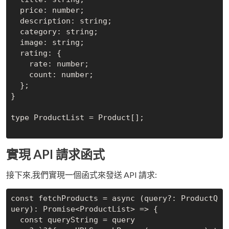
  price: number;

  description: string;

  category: string;

  image: string;

  rating: {

    rate: number;

    count: number;

  };

}

type ProductList = Product[];

實現 API 請求函式
接下來,我們實現一個函式來發送 API 請求:
const fetchProducts = async (query?: ProductQ
uery): Promise<ProductList> => {

  const queryString = query
