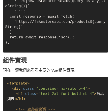
    ? `?${new URLSearchParams(query as any).t
oString()}`

    : '';

  const response = await fetch(

    `https://fakestoreapi.com/products${query
String}`

  );

  return await response.json();

};

組件實現
現在，讓我們來看看主要的 Vue 組件實現:
<
template
>
<
div
class
=
"container mx-auto p-4"
>
<
h1
class
=
"text-2xl font-bold mb-4"
>
商品
列表
</
h1
>
<!-- 查詢控制項 -->