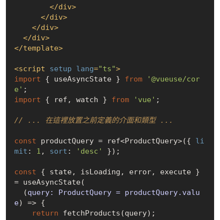
</
div
>
</
div
>
</
div
>
</
div
>
</
template
>
<
script
setup
lang
=
"ts"
>
import
 { useAsyncState } 
from
'@vueuse/cor
e'
import
 { ref, watch } 
from
'vue'
;

// ... 在這裡放置之前定義的介面和類型 ...
const
 productQuery = ref<ProductQuery>({ 
li
mit
: 
1
, 
sort
: 
'desc'
 });

const
 { state, isLoading, error, execute } 
= useAsyncState(

(
query: ProductQuery = productQuery.valu
e
) =>
 {

return
 fetchProducts(query);
