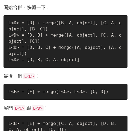
開始合併，快轉一下：
L<D> = [D] + merge([B, A, object], [C, A, o
bject], [B, C])

L<D> = [D, B] + merge([A, object], [C, A, o
bject], [C])

L<D> = [D, B, C] + merge([A, object], [A, o
bject])

最後一個
：
L<E>
展開
跟
：
L<C>
L<D>
L<E> = [E] + merge([C, A, object], [D, B, 