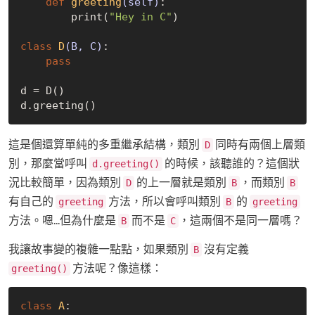
def
greeting
(self)
:
        print(
"Hey in C"
)

class
D
(B, C)
:
pass
d = D()

這是個還算單純的多重繼承結構，類別
同時有兩個上層類
D
別，那麼當呼叫
的時候，該聽誰的？這個狀
d.greeting()
況比較簡單，因為類別
的上一層就是類別
，而類別
D
B
B
有自己的
方法，所以會呼叫類別
的
greeting
B
greeting
方法。嗯...但為什麼是
而不是
，這兩個不是同一層嗎？
B
C
我讓故事變的複雜一點點，如果類別
沒有定義
B
方法呢？像這樣：
greeting()
class
A
: