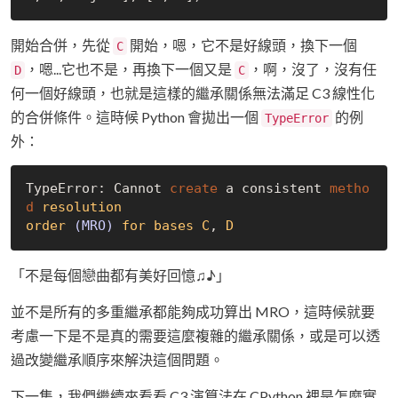
開始合併，先從
開始，嗯，它不是好線頭，換下一個
C
，嗯...它也不是，再換下一個又是
，啊，沒了，沒有任
D
C
何一個好線頭，也就是這樣的繼承關係無法滿足 C3 線性化
的合併條件。這時候 Python 會拋出一個
的例
TypeError
外：
TypeError: Cannot 
create
 a consistent 
metho
d
resolution
order
(MRO)
for
bases
C
, 
D
「不是每個戀曲都有美好回憶♫♪」
並不是所有的多重繼承都能夠成功算出 MRO，這時候就要
考慮一下是不是真的需要這麼複雜的繼承關係，或是可以透
過改變繼承順序來解決這個問題。
下一集，我們繼續來看看 C3 演算法在 CPython 裡是怎麼實