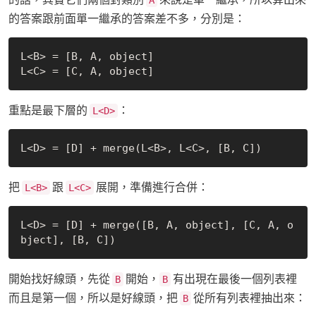
A
的答案跟前面單一繼承的答案差不多，分別是：
L<B> = [B, A, object]

重點是最下層的
：
L<D>
把
跟
展開，準備進行合併：
L<B>
L<C>
L<D> = [D] + merge([B, A, object], [C, A, o
開始找好線頭，先從
開始，
有出現在最後一個列表裡
B
B
而且是第一個，所以是好線頭，把
從所有列表裡抽出來：
B