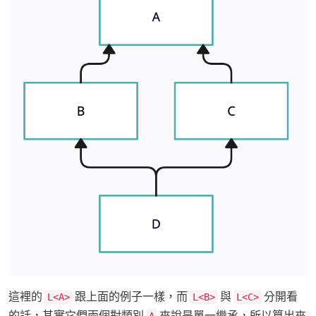
這裡的
跟上面的例子一樣，而
與
分開看
L<A>
L<B>
L<C>
的話，其實它們兩個對類別
來說是單一繼承，所以算出來