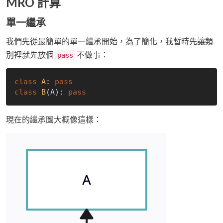
MRO 計算
單一繼承
我們先從最簡單的單一繼承開始，為了簡化，我暫時先讓類
別裡就先放個
不做事：
pass
class
A
:
pass
class
B
(A)
:
pass
現在的繼承圖大概像這樣：