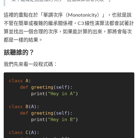
這裡的重點在於「單調次序（Monotonicity）」，也就是說
不管在簡單或複雜的繼承關係裡，C3 線性演算法都會試著計
算並找出一個合理的次序，如果能計算的出來，那將會每次
都是一樣的結果。
該聽誰的？
我們先來看一段程式碼：
class
A
:
def
greeting
(self)
:
        print(
"Hey in A"
)

class
B
(A)
:
def
greeting
(self)
:
        print(
"Hey in B"
)

class
C
(A)
: