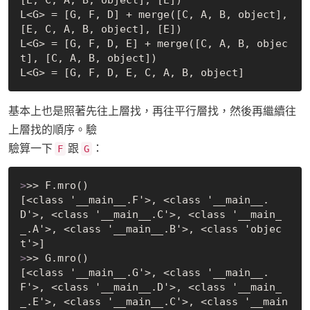
L<G> = [G, F, D] + merge([C, A, B, object], 
[E, C, A, B, object], [E])

L<G> = [G, F, D, E] + merge([C, A, B, objec
t], [C, A, B, object])

基本上也是照著先往上層找，再往平行層找，然後再繼續往
上層找的順序。驗
驗算一下
跟
：
F
G
>
>> F.mro()
[<class '__main__.F'>, <class '__main__.
D'>, <class '__main__.C'>, <class '__main_
_.A'>, <class '__main__.B'>, <class 'objec
>
>> G.mro()
[<class '__main__.G'>, <class '__main__.
F'>, <class '__main__.D'>, <class '__main_
_.E'>, <class '__main__.C'>, <class '__main