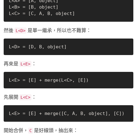
L<A> = [A, object]

L<B> = [B, object]

然後
是單一繼承，所以也不難算：
L<D>
再來是
：
L<E>
先展開
：
L<C>
開始合併，
是好線頭，抽出來：
C