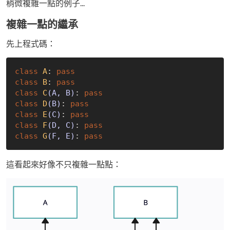
稍微複雜一點的例子...
複雜一點的繼承
先上程式碼：
class
A
:
pass
class
B
:
pass
class
C
(A, B)
:
pass
class
D
(B)
:
pass
class
E
(C)
:
pass
class
F
(D, C)
:
pass
class
G
(F, E)
:
pass
這看起來好像不只複雜一點點：