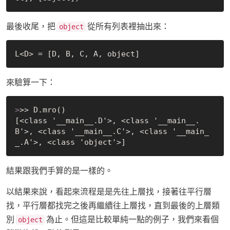
最後收尾，把
從所有列表裡抽出來：
object
來驗算一下：
>
>> D.mro()
[<class '__main__.D'>, <class '__main__.
B'>, <class '__main__.C'>, <class '__main_
結果跟我們手算的是一樣的。
以結果來說，看起來流程是是先往上層找，接著往平行層
找，平行層都找完之後再繼續往上層找，直到最後的上層類
別
為止。但這是比較單純一點的例子，我們來看個
object