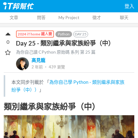
登入
文章
問答
My Project
徵才
聊天
Python
DAY
25
2024 iThome 鐵人賽
0
Day 25 - 類別繼承與家族紛爭（中）
為你自己讀 CPython 原始碼
系列 第
25
篇
高見龍
2 年前
‧
439
瀏覽
本文同步刊載於 「
為你自己學 Python - 類別繼承與家族
紛爭（中））
」
類別繼承與家族紛爭（中）