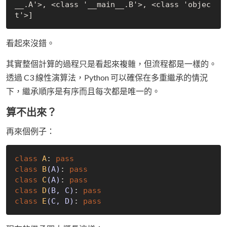
__.A'>, <class '__main__.B'>, <class 'objec
看起來沒錯。
其實整個計算的過程只是看起來複雜，但流程都是一樣的。
透過 C3 線性演算法，Python 可以確保在多重繼承的情況
下，繼承順序是有序而且每次都是唯一的。
算不出來？
再來個例子：
class
A
:
pass
class
B
(A)
:
pass
class
C
(A)
:
pass
class
D
(B, C)
:
pass
class
E
(C, D)
:
pass