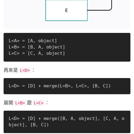
L<A> = [A, object]

L<B> = [B, A, object]

再來是
：
L<D>
展開
跟
：
L<B>
L<C>
L<D> = [D] + merge([B, A, object], [C, A, o