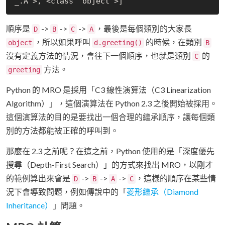
順序是
->
->
->
，最後是每個類別的大家長
D
B
C
A
，所以如果呼叫
的時候，在類別
object
d.greeting()
B
沒有定義方法的情況，會往下一個順序，也就是類別
的
C
方法。
greeting
Python 的 MRO 是採用「C3 線性演算法（C3 Linearization
Algorithm）」，這個演算法在 Python 2.3 之後開始被採用。
這個演算法的目的是要找出一個合理的繼承順序，讓每個類
別的方法都能被正確的呼叫到。
那麼在 2.3 之前呢？在這之前，Python 使用的是「深度優先
搜尋（Depth-First Search）」的方式來找出 MRO，以剛才
的範例算出來會是
->
->
->
，這樣的順序在某些情
D
B
A
C
況下會導致問題，例如傳說中的「
菱形繼承（Diamond
Inheritance）
」問題。