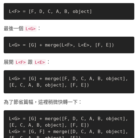
最後一個
：
L<G>
展開
跟
：
L<F>
L<E>
L<G> = [G] + merge([F, D, C, A, B, object], 
為了節省篇幅，這裡稍微快轉一下：
L<G> = [G] + merge([F, D, C, A, B, object], 
[E, C, A, B, object], [F, E])

L<G> = [G, F] + merge([D, C, A, B, object], 
[E, C, A, B, object], [E])
