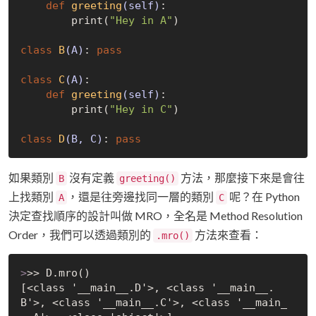
def
greeting
(self)
:
        print(
"Hey in A"
)

class
B
(A)
:
pass
class
C
(A)
:
def
greeting
(self)
:
        print(
"Hey in C"
)

class
D
(B, C)
:
pass
如果類別
沒有定義
方法，那麼接下來是會往
B
greeting()
上找類別
，還是往旁邊找同一層的類別
呢？在 Python
A
C
決定查找順序的設計叫做 MRO，全名是 Method Resolution
Order，我們可以透過類別的
方法來查看：
.mro()
>
>> D.mro()
[<class '__main__.D'>, <class '__main__.
B'>, <class '__main__.C'>, <class '__main_