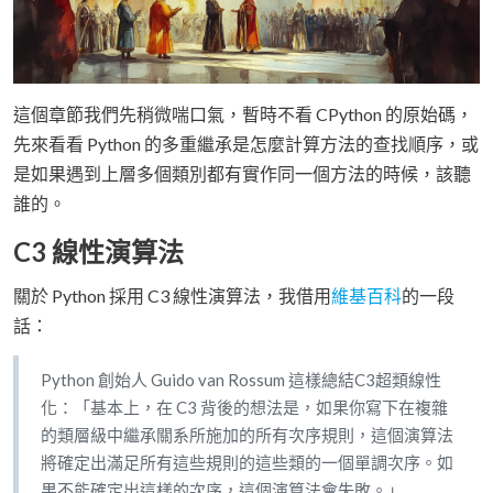
這個章節我們先稍微喘口氣，暫時不看 CPython 的原始碼，
先來看看 Python 的多重繼承是怎麼計算方法的查找順序，或
是如果遇到上層多個類別都有實作同一個方法的時候，該聽
誰的。
C3 線性演算法
關於 Python 採用 C3 線性演算法，我借用
維基百科
的一段
話：
Python 創始人 Guido van Rossum 這樣總結C3超類線性
化：「基本上，在 C3 背後的想法是，如果你寫下在複雜
的類層級中繼承關系所施加的所有次序規則，這個演算法
將確定出滿足所有這些規則的這些類的一個單調次序。如
果不能確定出這樣的次序，這個演算法會失敗。」