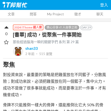
登入
文章
問答
My Project
徵才
聊天
佛心分享-IT 人自學之術
DAY
29
2024 iThome 鐵人賽
0
[書單] 成功，從聚焦一件事開始
那些經過腦海一瞬的關鍵字們
系列 第
29
篇
shan33
2 年前
‧
515
瀏覽
聚焦
對投資來說，最重要的策略是把雞蛋放在不同籃子，分散風
險；對成功來說，必須把雞蛋放在同一個籃子，集中火力。
成功不是做了很多事就能成功，而是要專注於一件事，才有
機會成功。
骨牌不只能推倒一樣大的骨牌，還能推倒比它大 50% 的骨