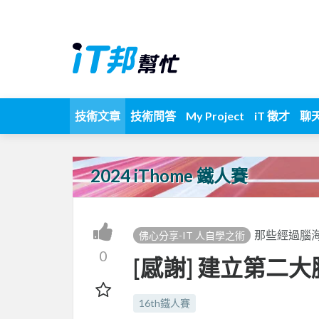
技術文章
技術問答
My Project
iT 徵才
聊
2024 iThome 鐵人賽
那些經過腦
佛心分享-IT 人自學之術
0
[感謝] 建立第二
16th鐵人賽