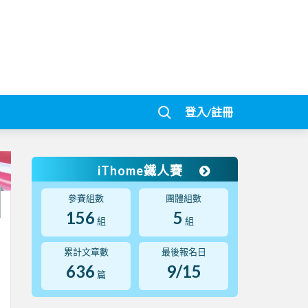
登入/註冊
iThome鐵人賽
參賽組數
團體組數
156
5
組
組
累計文章數
最後報名日
636
9/15
篇