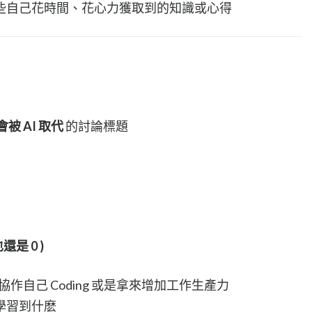
些自己花時間、花心力獲取到的知識或心得
被 AI 取代
的討論標題
還是 0 )
協作自己 Coding 或是拿來增加工作生產力
學習到什麽