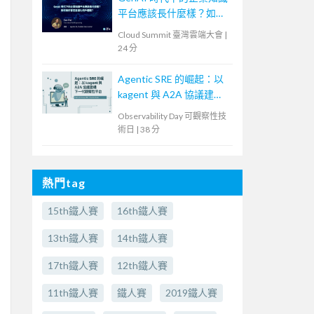
平台應該長什麼樣？如何
做好管控並優化用戶體
Cloud Summit 臺灣雲端大會
|
驗？
24 分
Agentic SRE 的崛起：以
kagent 與 A2A 協議建構
下一代觀察性平台
Observability Day 可觀察性技
術日
|
38 分
熱門tag
15th鐵人賽
16th鐵人賽
13th鐵人賽
14th鐵人賽
17th鐵人賽
12th鐵人賽
11th鐵人賽
鐵人賽
2019鐵人賽