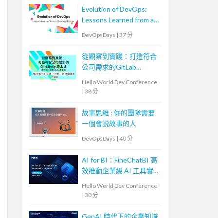
Evolution of DevOps:
Lessons Learned from a
Growing Startup
DevOpsDays
|
37 分
從觀察到實踐：打造符合
公司需求的GitLab
DevOps流水線
Hello World Dev Conference
|
38 分
故事思維 : 你的團隊需要
一個會説故事的人
DevOpsDays
|
40 分
AI for BI：FineChatBI 高
效推動企業級 AI 工具實
戰落地
Hello World Dev Conference
|
30 分
GenAI 時代下的企業知識