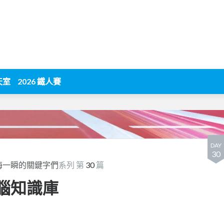
天室
2026 鐵人賽
DAY
30
海一瞬的關鍵字們
系列 第
30
篇
大腦知識庫