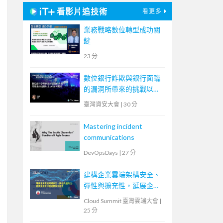
看影片追技術
看更多
業務戰略數位轉型成功關
鍵
23 分
數位銀行詐欺與銀行面臨
的漏洞所帶來的挑戰以及
AI 如何幫助
臺灣資安大會
|
30 分
Mastering incident
communications
DevOpsDays
|
27 分
建構企業雲端架構安全、
彈性與擴充性，延展企業
全球無邊際安全存取
Cloud Summit 臺灣雲端大會
|
25 分