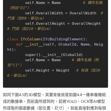
        self.Name = Name          
# 構件名稱
（例如"D1"）
        self.OverallWidth = OverallWidth  
# 
門寬（如90，單位cm）
        self.OverallHeight = OverallHeight 
# 門高（如210，單位cm）
class
IfcColumn
(IfcBuildingElement)
:
def
__init__
(self, GlobalId, Name, Heig
ht)
:
        super().__init__(GlobalId)

        self.Name = Name     
# 構件名稱（例
如"C1"）
        self.Height = Height   
# 柱高（如30
0，單位cm）
如同下圖4.5的3D模型，其實背後就是如圖4.4一連串複雜組
成的數據串，而前面所提到的，若將YOLO、OCR等AI模型
所提取的圖面數據（如位置、尺寸），就能直接對應到每個