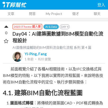
登入
文章
問答
My Project
徵才
聊天
AI & Data
DAY
4
2025 iThome 鐵人賽
0
Day04：AI建築圖數據到BIM模型自動化流
程設計
AI圖像辨識輔助的BIM資料流自動化流程
系列 第
4
篇
Yi-Ping, Fang
1 年前
‧
820
瀏覽
前面概覽介紹了各種AI相關技術，以及IFC交換格式與
BIM模型的特點，以下我將以實際的流程藍圖，來說明各技
術在BIM自動化流程中的定位、執行步驟與關係：
4.1. 建築BIM自動化流程藍圖
圖面格式轉檔
：將傳統的建築圖CAD、PDF格式轉換為