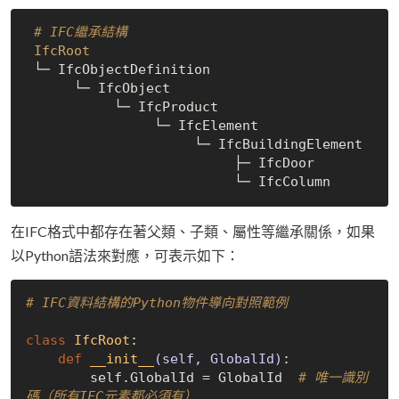
# IFC繼承結構
IfcRoot
 └─ IfcObjectDefinition

      └─ IfcObject

           └─ IfcProduct

                └─ IfcElement

                     └─ IfcBuildingElement

                          ├─ IfcDoor

在IFC格式中都存在著父類、子類、屬性等繼承關係，如果
以Python語法來對應，可表示如下：
# IFC資料結構的Python物件導向對照範例
class
IfcRoot
:
def
__init__
(self, GlobalId)
:
        self.GlobalId = GlobalId  
# 唯一識別
碼（所有IFC元素都必須有）