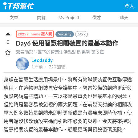
登入
文章
問答
My Project
徵才
聊天
Security
DAY
6
2025 iThome 鐵人賽
0
Day6 使用智慧相關裝置的最基本動作
邪惡隱形斗篷下的智慧生活點點點
系列 第
6
篇
Leodaddy
1 年前
‧
720
瀏覽
身處在智慧生活應用場景中，將所有物聯網裝置做互聯傳遞
應用，在這物聯網裝置安全議題中，裝置設備的韌體更新與
預設密碼這些議題，一直以來是最重要也是最基本的觀念，
但始終是最容易被忽視的兩大問題，在前幾天討論的相關攻
擊案例多數皆是韌體未即時更新或是有漏痛未即時修補，使
用者端沒修改預設密碼而引起不必要的災難，今天將來探討
智慧相關裝置的最基本動作，韌體更新與預設密碼風險。