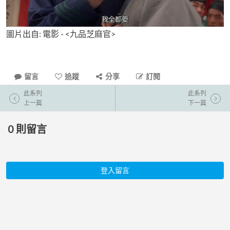
圖片出自: 電影 - <九品芝麻官>
留言
追蹤
分享
訂閱
此系列
此系列
上一篇
下一篇
0
則留言
登入留言