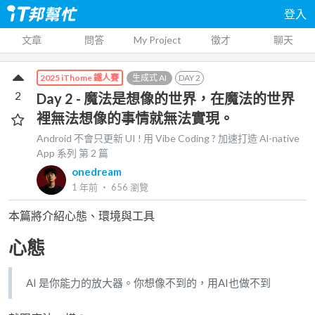
登入
文章
問答
My Project
徵才
聊天
生成式 AI
DAY
2
2025 iThome 鐵人賽
2
Day 2 - 魔法是想像的世界，在魔法的世界
裡無法想像的事情就無法實現。
Android 不會只更新 UI ! 用 Vibe Coding ? 加速打造 Al-native
App
系列 第
2
篇
onedream
1 年前
‧
656
瀏覽
本篇將介紹心態、環境與工具
心態
AI 是你能力的放大器。你想像不到的，用AI也做不到