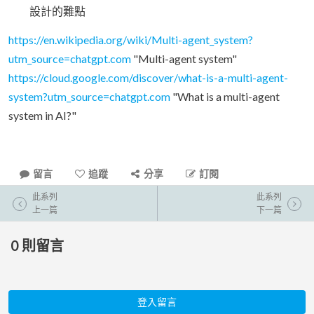
設計的難點
https://en.wikipedia.org/wiki/Multi-agent_system?
utm_source=chatgpt.com
"Multi-agent system"
https://cloud.google.com/discover/what-is-a-multi-agent-
system?utm_source=chatgpt.com
"What is a multi-agent
system in AI?"
留言
追蹤
分享
訂閱
此系列
此系列
上一篇
下一篇
0
則留言
登入留言