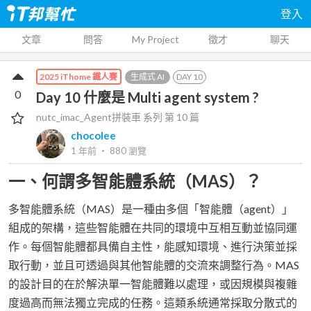
登入
文章
問答
My Project
徵才
聊天
生成式 AI
DAY
10
2025 iThome 鐵人賽
0
Day 10 什麼是 Multi agent system ?
nutc_imac_Agent拼裝車
系列 第
10
篇
chocolee
1 年前
‧
880
瀏覽
一、何謂多智能體系統（MAS）？
多智能體系統（MAS）是一種由多個「智能體（agent）」
組成的架構，這些智能體在共同的環境中互相互動並協同運
作。每個智能體都具備自主性，能感知環境、進行決策並採
取行動，並且可透過與其他智能體的交流來調整行為。MAS
的設計目的在於解決單一智能體難以處理，或因規模與複雜
度過高而無法獨立完成的任務。這類系統通常採取分散式的