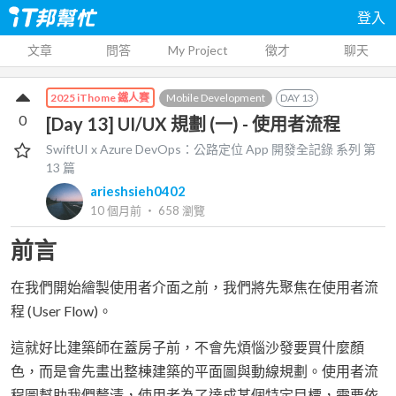
登入
文章
問答
My Project
徵才
聊天
Mobile Development
DAY
13
2025 iThome 鐵人賽
0
[Day 13] UI/UX 規劃 (一) - 使用者流程
SwiftUI x Azure DevOps：公路定位 App 開發全記錄
系列 第
13
篇
arieshsieh0402
10 個月前
‧
658
瀏覽
前言
在我們開始繪製使用者介面之前，我們將先聚焦在使用者流
程 (User Flow)。
這就好比建築師在蓋房子前，不會先煩惱沙發要買什麼顏
色，而是會先畫出整棟建築的平面圖與動線規劃。使用者流
程圖幫助我們釐清，使用者為了達成某個特定目標，需要依