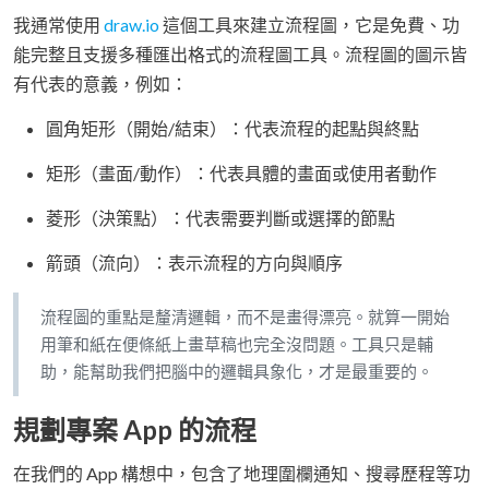
我通常使用
draw.io
這個工具來建立流程圖，它是免費、功
能完整且支援多種匯出格式的流程圖工具。流程圖的圖示皆
有代表的意義，例如：
圓角矩形（開始/結束）：代表流程的起點與終點
矩形（畫面/動作）：代表具體的畫面或使用者動作
菱形（決策點）：代表需要判斷或選擇的節點
箭頭（流向）：表示流程的方向與順序
流程圖的重點是釐清邏輯，而不是畫得漂亮。就算一開始
用筆和紙在便條紙上畫草稿也完全沒問題。工具只是輔
助，能幫助我們把腦中的邏輯具象化，才是最重要的。
規劃專案 App 的流程
在我們的 App 構想中，包含了地理圍欄通知、搜尋歷程等功