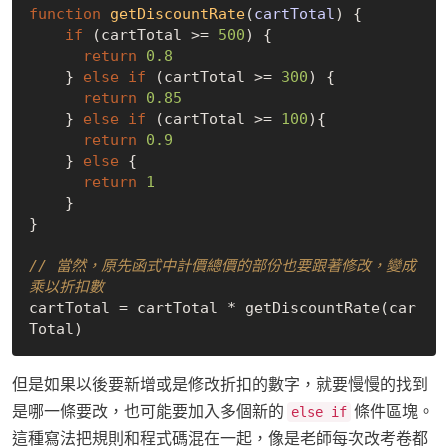
function
getDiscountRate
(
cartTotal
) 
{

if
 (cartTotal >= 
500
) {

return
0.8
    } 
else
if
 (cartTotal >= 
300
) {

return
0.85
    } 
else
if
 (cartTotal >= 
100
){

return
0.9
    } 
else
 {

return
1
    }

}

// 當然，原先函式中計價總價的部份也要跟著修改，變成
乘以折扣數
cartTotal = cartTotal * getDiscountRate(car
但是如果以後要新增或是修改折扣的數字，就要慢慢的找到
是哪一條要改，也可能要加入多個新的
條件區塊。
else if
這種寫法把規則和程式碼混在一起，像是老師每次改考卷都