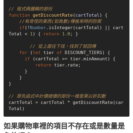
// 程式碼邏輯的部份
function
getDiscountRate
(
cartTotal
) 
{

//有奇怪的東西(如負數)傳進來時的防禦
if
(!
Number
.isInteger(cartTotal) || cart
Total < 
1
) { 
return
1.0
; }

// 從上面往下找，找到了就回傳
for
 (
let
 tier 
of
 DISCOUNT_TIERS) {

if
 (cartTotal >= tier.minAmount) {

return
 tier.rate;

      }

    }

}

// 原先函式中計價總價的部份一樣是乘以折扣數
cartTotal = cartTotal * getDiscountRate(car
如果購物車裡的項目不存在或是數量是