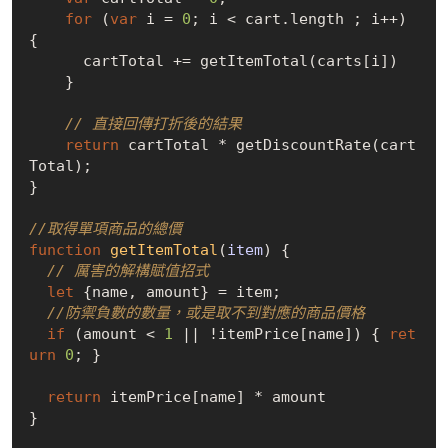
for
 (
var
 i = 
0
; i < cart.length ; i++) 
{

      cartTotal += getItemTotal(carts[i])

    }

// 直接回傳打折後的結果
return
 cartTotal * getDiscountRate(cart
Total);

}

//取得單項商品的總價
function
getItemTotal
(
item
) 
{

// 厲害的解構賦值招式
let
 {name, amount} = item;

//防禦負數的數量，或是取不到對應的商品價格
if
 (amount < 
1
 || !itemPrice[name]) { 
ret
urn
0
; }

return
 itemPrice[name] * amount

}
