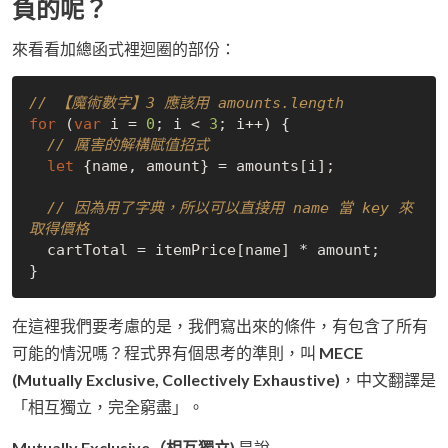
負的呢？
來看看加總函式裡迴圈的部份：
// 【魔術數字】3 應該用 amounts.length
for
 (
var
 i = 
0
; i < 
3
; i++) {

// 厲害的解構賦值招式
let
 {name, amount} = amounts[i];

// 因為用了字典，所以可以直接用 name 當 key 來
取得價格
  cartTotal = itemPrice[name] * amount;

在這裡我們要考慮的是，我們寫出來的條件，有包含了所有
可能的情況嗎？程式界有個思考的準則，叫
MECE
(Mutually Exclusive, Collectively Exhaustive)
，中文翻譯是
「相互獨立，完全窮盡」。
Mutually Exclusive（相互獨立)
是說