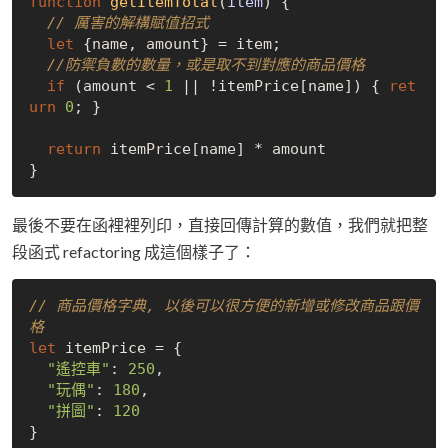
function
getItemTotal
(
item
) 
{

// 厲害的解構賦值招式
let
 {name, amount} = item;

//防禦負數的數量，或是取不到對應的商品價格
if
 (amount < 
1
 || !itemPrice[name]) { 
ret
urn
0
; }

return
 itemPrice[name] * amount

最後不要在函裡裡列印，直接回傳計算的數值，我們就把整
段函式 refactoring 成這個樣子了：
// 商品價格字典, 以後可以很方便的新增或修改商品跟價
格
let
 itemPrice = {

"遙控車"
: 
250
,

"玩偶"
: 
180
,

"拼圖"
: 
120
}
