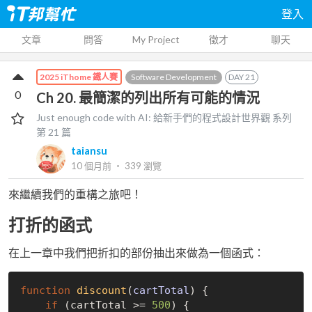
登入
文章
問答
My Project
徵才
聊天
Software Development
DAY
21
2025 iThome 鐵人賽
0
Ch 20. 最簡潔的列出所有可能的情況
Just enough code with AI: 給新手們的程式設計世界觀
系列
第
21
篇
taiansu
10 個月前
‧
339
瀏覽
來繼續我們的重構之旅吧！
打折的函式
在上一章中我們把折扣的部份抽出來做為一個函式：
function
discount
(
cartTotal
) 
{

if
 (cartTotal >= 
500
) {
