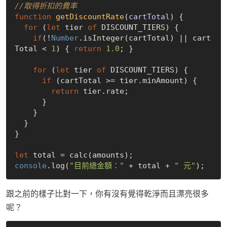
//取得折扣的費率
function
getDiscountRate
(
cartTotal
) 
{

for
 (
let
 tier 
of
 DISCOUNT_TIERS) {

if
(!
Number
.isInteger(cartTotal) || cart
Total < 
1
) { 
return
1.0
; }

for
 (
let
 tier 
of
 DISCOUNT_TIERS) {

if
 (cartTotal >= tier.minAmount) {

return
 tier.rate;

      }

    }

  }

}

let
console
.log(
"目前總金額："
 + total + 
" 元"
跟之前的樣子比對一下，你有沒有覺得乾淨而且漂亮很多
呢？