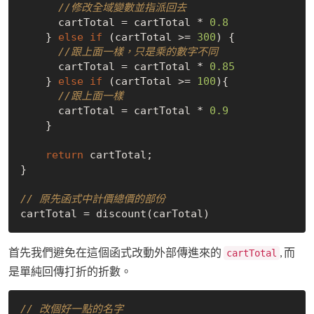
//修改全域變數並指派回去
      cartTotal = cartTotal * 
0.8
    } 
else
if
 (cartTotal >= 
300
) {

//跟上面一樣，只是乘的數字不同
      cartTotal = cartTotal * 
0.85
    } 
else
if
 (cartTotal >= 
100
){

//跟上面一樣
      cartTotal = cartTotal * 
0.9
    }

return
 cartTotal;

}

// 原先函式中計價總價的部份
首先我們避免在這個函式改動外部傳進來的
, 而
cartTotal
是單純回傳打折的折數。
// 改個好一點的名字