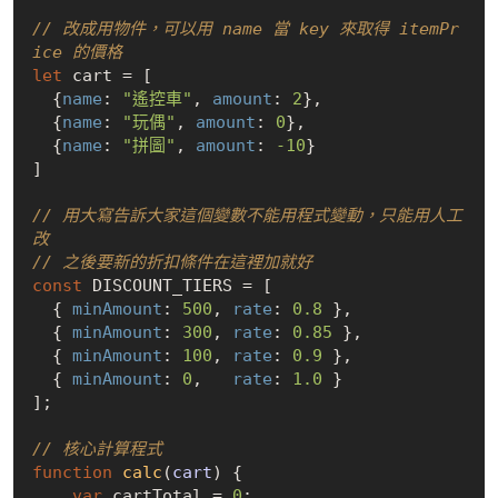
// 改成用物件，可以用 name 當 key 來取得 itemPr
ice 的價格
let
 cart = [

  {
name
: 
"遙控車"
, 
amount
: 
2
}, 

  {
name
: 
"玩偶"
, 
amount
: 
0
}, 

  {
name
: 
"拼圖"
, 
amount
: 
-10
}

]

// 用大寫告訴大家這個變數不能用程式變動，只能用人工
改
// 之後要新的折扣條件在這裡加就好
const
 DISCOUNT_TIERS = [

  { 
minAmount
: 
500
, 
rate
: 
0.8
 },

  { 
minAmount
: 
300
, 
rate
: 
0.85
 },

  { 
minAmount
: 
100
, 
rate
: 
0.9
 },

  { 
minAmount
: 
0
,   
rate
: 
1.0
 }

];

// 核心計算程式
function
calc
(
cart
) 
{

var
 cartTotal = 
0
;
