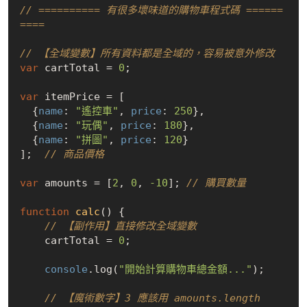
// ========== 有很多壞味道的購物車程式碼 ======
====
// 【全域變數】所有資料都是全域的，容易被意外修改
var
 cartTotal = 
0
;

var
 itemPrice = [

  {
name
: 
"遙控車"
, 
price
: 
250
}, 

  {
name
: 
"玩偶"
, 
price
: 
180
}, 

  {
name
: 
"拼圖"
, 
price
: 
120
}

];  
// 商品價格
var
 amounts = [
2
, 
0
, 
-10
]; 
// 購買數量
function
calc
(
) 
{

// 【副作用】直接修改全域變數
    cartTotal = 
0
;

console
.log(
"開始計算購物車總金額..."
);

// 【魔術數字】3 應該用 amounts.length