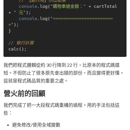
// 【副作用】印出結果
console
.log(
"購物車總金額："
 + cartTotal 
+ 
" 元"
);

console
.log(
"=======================
="
);

}

// 執行計算
我們把程式邏輯從約 30 行降到 22 行，比原本的程式碼還
短。不但防止了很多原先會出錯的部份，而且變得更好懂。
這就是程式碼品質的重要之處。
營火前的回顧
我們完成了把一大段程式碼重構的過程。用的手法包括這
些：
避免修改/使用全域變數