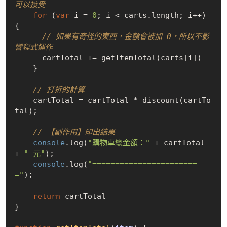
可以接受
for
 (
var
 i = 
0
; i < carts.length; i++) 
{

// 如果有奇怪的東西，金額會被加 0，所以不影
響程式運作
      cartTotal += getItemTotal(carts[i])

    }

// 打折的計算
    cartTotal = cartTotal * discount(cartTo
tal);

// 【副作用】印出結果
console
.log(
"購物車總金額："
 + cartTotal 
+ 
" 元"
);

console
.log(
"=======================
="
);

return
 cartTotal

}
