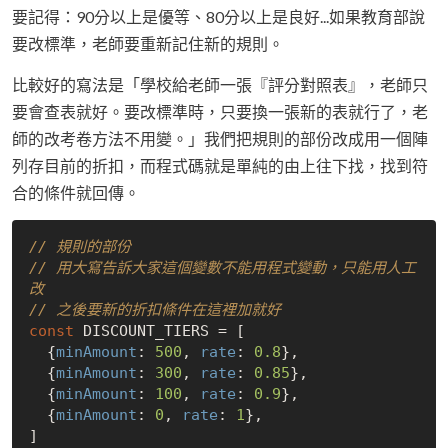
要記得：90分以上是優等、80分以上是良好...如果教育部說
要改標準，老師要重新記住新的規則。
比較好的寫法是「學校給老師一張『評分對照表』，老師只
要會查表就好。要改標準時，只要換一張新的表就行了，老
師的改考卷方法不用變。」我們把規則的部份改成用一個陣
列存目前的折扣，而程式碼就是單純的由上往下找，找到符
合的條件就回傳。
// 規則的部份
// 用大寫告訴大家這個變數不能用程式變動，只能用人工
改
// 之後要新的折扣條件在這裡加就好
const
 DISCOUNT_TIERS = [

  {
minAmount
: 
500
, 
rate
: 
0.8
},

  {
minAmount
: 
300
, 
rate
: 
0.85
},

  {
minAmount
: 
100
, 
rate
: 
0.9
},

  {
minAmount
: 
0
, 
rate
: 
1
},

]
