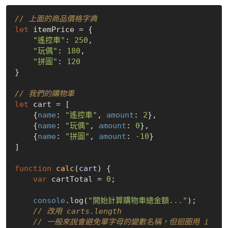
// 上面的商品價格字典
let
 itemPrice = {

"遙控車"
: 
250
,

"玩偶"
: 
180
,

"拼圖"
: 
120
}

// 我們的購物車
let
 cart = [

    {
name
: 
"遙控車"
, 
amount
: 
2
}, 

    {
name
: 
"玩偶"
, 
amount
: 
0
}, 

    {
name
: 
"拼圖"
, 
amount
: 
-10
}

]

function
calc
(
cart
) 
{

var
 cartTotal = 
0
;

console
.log(
"開始計算購物車總金額..."
);

// 改用 carts.length
// 一般來說會避免單字母的變數名稱，但迴圈用 i 