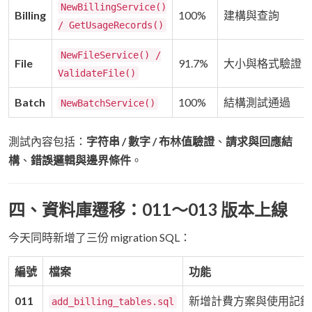
NewBillingService()
Billing
100%
建構與查詢
/ GetUsageRecords()
NewFileService() /
File
91.7%
大小與格式驗證
ValidateFile()
Batch
100%
結構測試通過
NewBatchService()
測試內容包括：
字符串 / 數字 / 布林值驗證
、
請求與回應結
構
、
錯誤邏輯與邊界條件
。
四、資料庫遷移：011～013 版本上線
今天同時新增了三份 migration SQL：
編號
檔案
功能
011
新增計費方案與使用記錄
add_billing_tables.sql