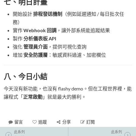
七、明日計畫
開始設計
排程發送機制
（例如延遲通知 / 每日批次任
務）
實作
Webhook 回調
，讓外部系統能追蹤結果
製作
分析儀表板 API
強化
管理員介面
，提供可視化查詢
增加
安全防護層
：敏感資料過濾、加密欄位
八、今日小結
今天沒有新功能，也沒有 flashy demo。但在工程世界裡，能
讓程式「
正常啟動
」就是最大的勝利。
留言
追蹤
分享
訂閱
此系列
此系列