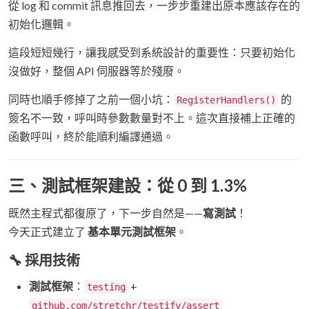
從 log 和 commit 訊息推回去，一步步重建出原本應該存在的
初始化邏輯。
這段短短幾行，讓我感受到系統設計的重要性：只要初始化
沒做好，整個 API 伺服器等於殘廢。
同時也順手修掉了之前一個小坑：
的
RegisterHandlers()
簽名不一致，呼叫時參數數量對不上。這次直接補上正確的
函數呼叫，終於能順利編譯通過。
三、測試框架建設：從 0 到 1.3%
既然主程式都復原了，下一步自然是——
寫測試
！
今天正式建立了
基本單元測試框架
。
🔧 採用技術
測試框架
：
+
testing
github.com/stretchr/testify/assert