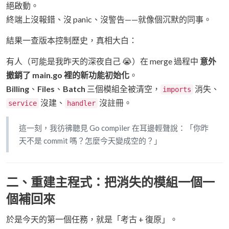
絕啟動。
終端上沒報錯、沒 panic、沒警告——就像個沉默的同事。
結果一查版本控制歷史，真相大白：
有人（可能是我昨天的深夜自己 😭）在 merge 過程中
意外
撤銷了 main.go 裡的新功能初始化
。
Billing
、
Files
、
Batch
三個模組全被清空，
消失、
imports
沒建、
沒註冊。
service
handler
這一刻，我彷彿聽見 Go compiler 在耳邊輕聲說：「你昨
天不是 commit 嗎？怎麼今天變成空的？」
二、重建主程式：把消失的模組一個一
個補回來
於是今天的第一個任務，就是「考古 + 復原」。