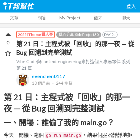
登入
文章
問答
My Project
徵才
聊天
佛心分享-SideProject30
DAY
21
2025 iThome 鐵人賽
0
第 21 日：主程式被「回收」的那一夜 — 從
Bug 回溯到完整測試
Vibe Code與context engineering來打造個人專屬夥伴
系列
第
21
篇
evenchen0117
10 個月前
‧
244
瀏覽
第 21 日：主程式被「回收」的那一
夜 — 從 Bug 回溯到完整測試
一、開場：誰偷了我的 main.go？
今天一開機、跑個
，結果伺服器靜靜地拒
go run main.go