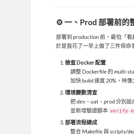
⚙️ 一、Prod 部署前
部署到 production 前，
於是我花了一早上做了三件保命
檢查 Docker 配置
調整 Dockerfile 的 multi-st
加快 build 速度 20%，映
環境變數清查
把 dev、uat、prod 分別設
並新增驗證腳本
verify-e
部署流程總成
整合 Makefile 與 scripts/de