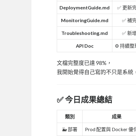
DeploymentGuide.md
✅ 更新
MonitoringGuide.md
✅ 補
Troubleshooting.md
✅ 新
API Doc
⚙️ 持續
文檔完整度已達 98%，
我開始覺得自己寫的不只是系統
✅ 今日成果總結
類別
成果
🐳 部署
Prod 配置與 Docker 