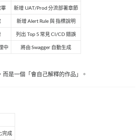
完畢
新增 UAT/Prod 分流部署章節
完
新增 Alert Rule 與 指標說明
增
列出 Top 5 常見 CI/CD 錯誤
整理中
將由 Swagger 自動生成
，而是一個「會自己解釋的作品」。
優化完成