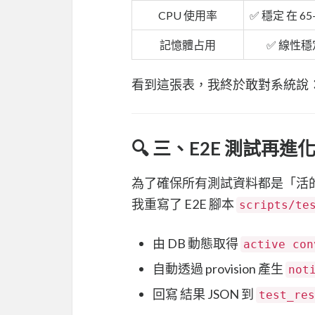
CPU 使用率
✅ 穩定 在 65
記憶體占用
✅ 線性穩
看到這張表，我終於敢對系統說
🔍 三、E2E 測試再進
為了確保所有測試資料都是「活
我重寫了 E2E 腳本
scripts/te
由 DB 動態取得
active con
自動透過 provision 產生
not
回寫 結果 JSON 到
test_res