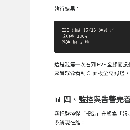
執行結果：
E2E 測試 15/15 通過 ✅  

成功率 100%  

這是我第一次看到 E2E 全綠而
感覺就像看到 CI 面板全亮 綠燈，
📊 四、監控與告警完
我把監控從「報錯」升級為「報
系統現在能：