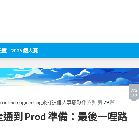
天室
2026 鐵人賽
DAY
29
與context engineering來打造個人專屬夥伴
系列 第
29
篇
2E 全通到 Prod 準備：最後一哩路