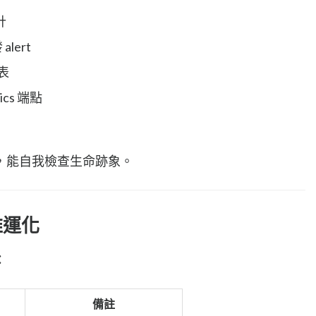
計
alert
報表
ics 端點
，能自我檢查生命跡象。
維運化
：
備註