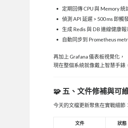
定期回傳 CPU 與 Memory 統
偵測 API 延遲 > 500 ms 即觸發 
生成 Redis 與 DB 連線健康
自動同步到 Prometheus metr
再加上 Grafana 儀表板視覺化，
現在整個系統就像戴上智慧手錶
🧩 五、文件修補與可
今天的文檔更新聚焦在實戰細節
文件
狀態