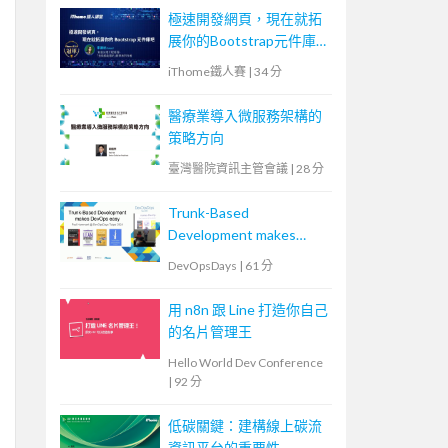
診為例
極速開發網頁，現在就拓
展你的Bootstrap元件庫
吧
iThome鐵人賽
|
34 分
醫療業導入微服務架構的
策略方向
臺灣醫院資訊主管會議
|
28 分
Trunk-Based
Development makes
DevOps easy.
DevOpsDays
|
61 分
用 n8n 跟 Line 打造你自己
的名片管理王
Hello World Dev Conference
|
92 分
低碳關鍵：建構線上碳流
資訊平台的重要性