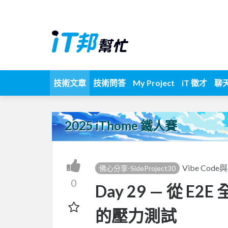
技術文章
技術問答
My Project
iT 徵才
聊
2025 iThome 鐵人賽
Vibe Code
佛心分享-SideProject30
0
Day 29 — 從 E
的壓力測試