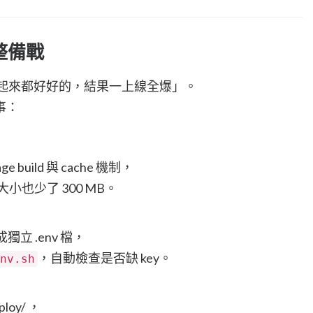
的整備戰
最怕「看起來都好好的，結果一上線全爆」。
事：
age build 與 cache 機制，
像大小也少了 300 MB。
成獨立 .env 檔，
，自動檢查是否缺 key。
nv.sh
ploy/ ，