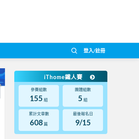
登入/註冊
iThome鐵人賽
參賽組數
團體組數
155
5
組
組
累計文章數
最後報名日
608
9/15
篇