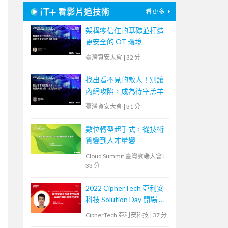
看影片追技術
看更多
架構零信任的基礎並打造
更安全的 OT 環境
臺灣資安大會
|
32 分
找出看不見的敵人！別讓
內網攻陷，成為待宰羔羊
臺灣資安大會
|
31 分
數位轉型起手式，從技術
質變到人才量變
Cloud Summit 臺灣雲端大會
|
33 分
2022 CipherTech 亞利安
科技 Solution Day 開場 &
議程 - 如何做好資料庫安
CipherTech 亞利安科技
|
37 分
全防護，以政府資料庫健