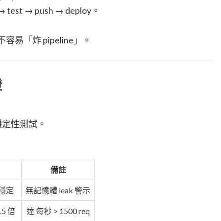
st → push → deploy。
容易「炸 pipeline」。
證
l 穩定性測試。
備註
 穩定
無記憶體 leak 警示
.5 倍
達 每秒 > 1500 req