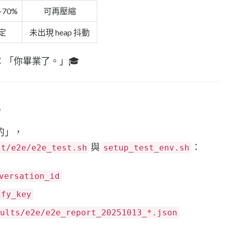
–70%
可再壓縮
定
未出現 heap 抖動
：「你畢業了。」🎓
化
的」，
與
：
st/e2e/e2e_test.sh
setup_test_env.sh
versation_id
ify_key
ults/e2e/e2e_report_20251013_*.json