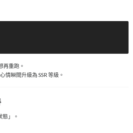
沒想再重跑。
心情瞬間升級為 SSR 等級。
善
狀態」。