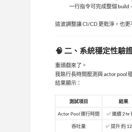
一行指令可完成整個 build → te
這波調整讓 CI/CD 更乾淨，也更不
🧠 二、系統穩定性驗
重頭戲來了。
我執行長時間壓測與 actor poo
結果顯示：
測試項目
結果
Actor Pool 運行時間
✅ 連續 2 hr
吞吐量
✅ 提升 約 12