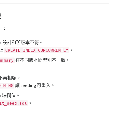
證
」：
ex 設計和舊版本不符。
補上
。
CREATE INDEX CONCURRENTLY
在不同版本間型別不一致。
ummary
料不再相容。
讓 seeding 可重入。
OTHING
ion 缺欄位。
。
it_seed.sql