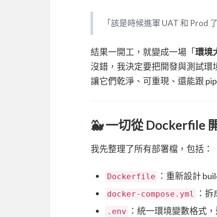
「該是時候進軍 UAT 和 Prod 
結果一開工，就變成一場「
環境
沒錯，我決定要把開發與測試環境都搬
讓它們乾淨、可重現、還能跟 pipe
🐳 一切從 Dockerfile
我先整理了所有部署檔，包括：
：重新設計 build
Dockerfile
：拆成 
docker-compose.yml
：統一環境變數格式，避免 pi
.env