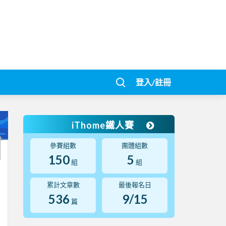
登入/註冊
iThome鐵人賽
參賽組數
團體組數
150
5
組
組
累計文章數
最後報名日
536
9/15
篇