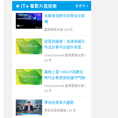
看影片追技術
看更多
攻擊者視野中的零信任架
構
臺灣資安大會
|
30 分
從雲到邊緣，全球卓越分
布式計算平台提升多雲體
驗
Cloud Summit 臺灣雲端大會
|
26 分
萬物上雲! WAAP高數位
時代企業資安防護守門員!
Cloud Summit 臺灣雲端大會
|
25 分
零信任資安大趨勢
零信任資安講堂
|
35 分