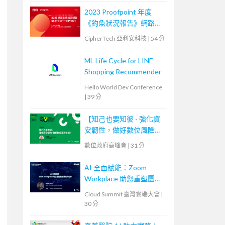
2023 Proofpoint 年度
《釣魚狀況報告》網路研
討會
CipherTech 亞利安科技
|
54 分
ML Life Cycle for LINE
Shopping Recommender
Hello World Dev Conference
|
39 分
【知己也要知彼 - 強化資
安韌性，做好數位風險防
護！】
數位政府高峰會
|
31 分
AI 全面賦能：Zoom
Workplace 助您重塑團隊
溝通與協作
Cloud Summit 臺灣雲端大會
|
30 分