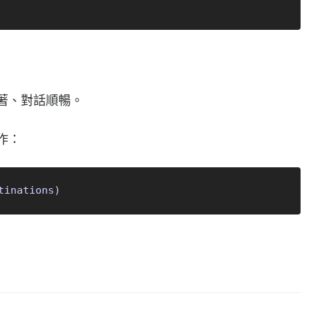
此都活著、對話順暢。
運作：
tinations)