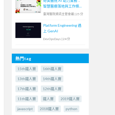
奇美醫院 AI 助力實務：
智慧醫療落地與工作條件
優化
臺灣醫院資訊主管會議
|
25 分
Platform Engineering 遇
上 GenAI
DevOpsDays
|
24 分
熱門tag
15th鐵人賽
16th鐵人賽
13th鐵人賽
14th鐵人賽
17th鐵人賽
12th鐵人賽
11th鐵人賽
鐵人賽
2019鐵人賽
javascript
2018鐵人賽
python