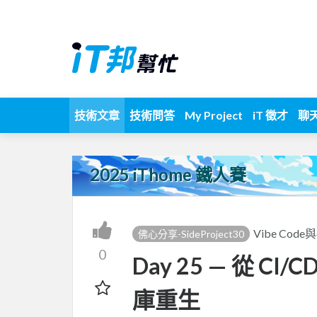
技術文章
技術問答
My Project
iT 徵才
聊
2025 iThome 鐵人賽
Vibe Code
佛心分享-SideProject30
0
Day 25 — 從 CI
庫重生