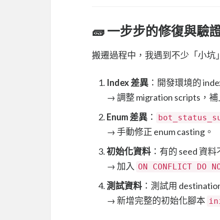
🧱 一步步的修復與驗
搬遷過程中，我遇到不少「小坑
Index 差異
：開發環境的 ind
→ 調整 migration scripts，
Enum 差異
：
bot_status_s
→ 手動修正 enum casting。
初始化資料
：有的 seed 資
→ 加入
ON CONFLICT DO N
測試資料
：測試用 destinat
→ 新增完整的初始化腳本
in