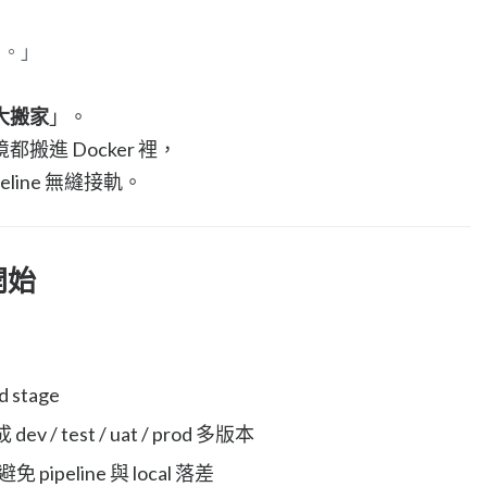
了。」
大搬家
」。
進 Docker 裡，
line 無縫接軌。
 開始
 stage
dev / test / uat / prod 多版本
peline 與 local 落差