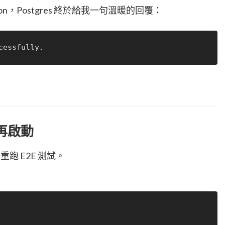
on，Postgres 終於給我一句溫暖的回覆：
試再啟動
重跑 E2E 測試。