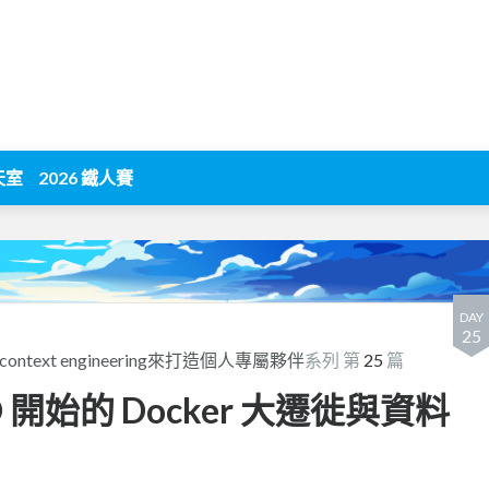
天室
2026 鐵人賽
DAY
25
與context engineering來打造個人專屬夥伴
系列 第
25
篇
/CD 開始的 Docker 大遷徙與資料