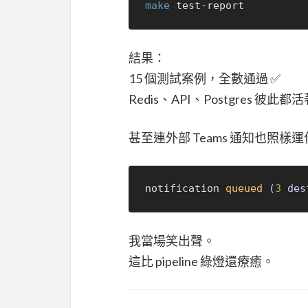
make
結果：
15 個測試案例，全數通過 ✅
Redis、API、Postgres 彼
甚至連外部 Teams 通知也照樣
notification 
queued
(
3
 des
我當場笑出聲。
這比 pipeline 綠燈還療癒。