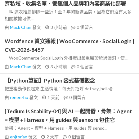
育私域、收集名單、營運個人品牌和內容商業化部署
📝 這次推薦排除一些近 1 至 2 年的新進品牌，因為它們沒有太多
相關數據可供...
由
Mack Chan
發文
3 小時前
0
個留言
Wordfence 資安通報 | WooCommerce - Social Login |
CVE-2026-8457
WooCommerce Social Login 外掛爆出嚴重驗證繞過漏洞，使...
由
Mack Chan
發文
3 小時前
0
個留言
【Python筆記】Python 函式基礎觀念
把重複動作包起來 生活情境：每天打招呼 def say_hello():...
由
reneezhu
發文
1 天前
0
個留言
[Tedium Is Stability-04] 與 AI 一起開發，骨架：Agent
= 模型 + Harness，用 guides 與 sensors 包住它
骨架：Agent = 模型 + Harness，用 guides 與 senso...
由
enjtorian
發文
2 天前
0
個留言