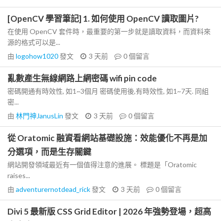
[OpenCV 學習筆記] 1. 如何使用 OpenCV 讀取圖片?
在使用 OpenCV 套件時，最重要的第一步就是讀取資料，而資料來
源的格式可以是...
由
logohow1020
發文
3 天前
0
個留言
亂數產生無線網路上網密碼 wifi pin code
密碼開通有時效性, 如1~3個月 密碼使用後,有時效性, 如1~7天. 同組
密...
由
林門神JanusLin
發文
3 天前
0
個留言
從 Oratomic 融資看網站基礎設施：效能優化不再是加
分選項，而是生存關鍵
網站開發領域最近有一個值得注意的進展。 標題是「Oratomic
raises...
由
adventurernotdead_rick
發文
3 天前
0
個留言
Divi 5 最新版 CSS Grid Editor | 2026 年強勢登場，超高