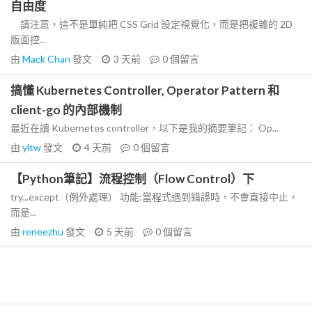
自由度
請注意，這不是單純把 CSS Grid 設定視覺化，而是把複雜的 2D
版面控...
由
Mack Chan
發文
3 天前
0
個留言
搞懂 Kubernetes Controller, Operator Pattern 和
client-go 的內部機制
最近在讀 Kubernetes controller，以下是我的摘要筆記： Op...
由
yltw
發文
4 天前
0
個留言
【Python筆記】流程控制（Flow Control）下
try...except（例外處理） 功能:當程式遇到錯誤時，不會直接中止，
而是...
由
reneezhu
發文
5 天前
0
個留言