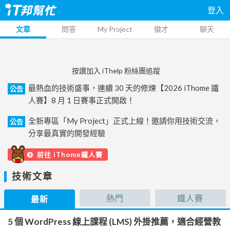
登入
文章
問答
My Project
徵才
聊天
按讚加入 iThelp 粉絲團追蹤
最熱血的技術盛事，連續 30 天的修煉【2026 iThome 鐵
公告
人賽】8 月 1 日賽事正式開啟！
全新專區「My Project」正式上線！邀請你用技術交流，
公告
分享最真實的開發經驗
前往 iThome鐵人賽
技術文章
熱門
鐵人賽
最新
5 個 WordPress 線上課程 (LMS) 外掛推薦，適合經營教