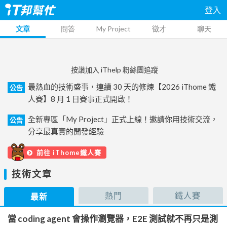
登入
文章
問答
My Project
徵才
聊天
按讚加入 iThelp 粉絲團追蹤
最熱血的技術盛事，連續 30 天的修煉【2026 iThome 鐵
公告
人賽】8 月 1 日賽事正式開啟！
全新專區「My Project」正式上線！邀請你用技術交流，
公告
分享最真實的開發經驗
前往 iThome鐵人賽
技術文章
熱門
鐵人賽
最新
當 coding agent 會操作瀏覽器，E2E 測試就不再只是測