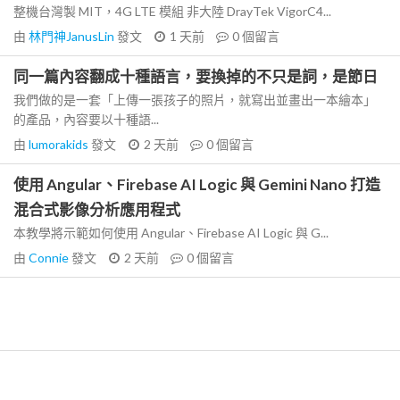
整機台灣製 MIT，4G LTE 模組 非大陸 DrayTek VigorC4...
由
林門神JanusLin
發文
1 天前
0
個留言
同一篇內容翻成十種語言，要換掉的不只是詞，是節日
我們做的是一套「上傳一張孩子的照片，就寫出並畫出一本繪本」
的產品，內容要以十種語...
由
lumorakids
發文
2 天前
0
個留言
使用 Angular、Firebase AI Logic 與 Gemini Nano 打造
混合式影像分析應用程式
本教學將示範如何使用 Angular、Firebase AI Logic 與 G...
由
Connie
發文
2 天前
0
個留言