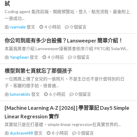
試
Coding agent 能改前端、開啟預覽站、登入、點完流程，最後附上
一張成功...
由
ryanvale
發文
4 小時前
0
個留言
你公司到底有多少台設備？Lansweeper 簡單介紹！
本篇我將會介紹 Lansweeper接著將會依序介紹 PRTG和 SolarWi...
由
YangSean
發文
4 小時前
0
個留言
模型到第七頁就忘了那個孩子
一位媽媽上傳了女兒的一張照片。不是生日也不是什麼特別的日
子，客廳的隨手拍，很普通...
由
lumorakids
發文
6 小時前
0
個留言
[Machine Learning A-Z [2026] ] 學習筆記 Day5 Simple
Linear Regression 實作
其實就只是在打基礎、simple linear regression在真實世界的...
由
duckravel48
發文
8 小時前
0
個留言