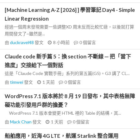
[Machine Learning A-Z [2026] ] 學習筆記 Day4 - Simple
Linear Regression
經過一個周末發現需要一些調整XD 周末反而比較忙碌，以後就打算
周間發文了~雖然是...
由
duckravel48
發文
8 小時前
0
個留言
Claude code 新手篇 5：換 section 不斷線 — 把「當下
進度」交接給下一個對話
這是「Claude Code 實戰手冊」系列的第五篇(G5)。G3 講了 CL...
由
timwei
發文
1 天前
0
個留言
WordPress 7.1 版本將於 8 月 19 日發布，其中表格無障
礙功能引發用戶群的擔憂？
WordPress 7.1 版本會變更 HTML 裡的 Table 的結構，其...
由
Mack Chan
發文
1 天前
0
個留言
船舶應用，近海 4G LTE，航運 Starlink 整合運用