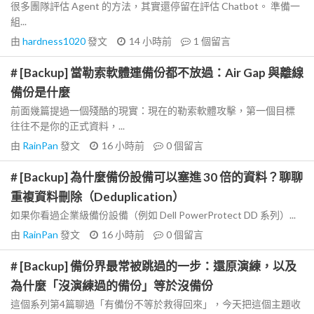
很多團隊評估 Agent 的方法，其實還停留在評估 Chatbot。 準備一
組...
由
hardness1020
發文
14 小時前
1
個留言
# [Backup] 當勒索軟體連備份都不放過：Air Gap 與離線
備份是什麼
前面幾篇提過一個殘酷的現實：現在的勒索軟體攻擊，第一個目標
往往不是你的正式資料，...
由
RainPan
發文
16 小時前
0
個留言
# [Backup] 為什麼備份設備可以塞進 30 倍的資料？聊聊
重複資料刪除（Deduplication）
如果你看過企業級備份設備（例如 Dell PowerProtect DD 系列）...
由
RainPan
發文
16 小時前
0
個留言
# [Backup] 備份界最常被跳過的一步：還原演練，以及
為什麼「沒演練過的備份」等於沒備份
這個系列第4篇聊過「有備份不等於救得回來」，今天把這個主題收