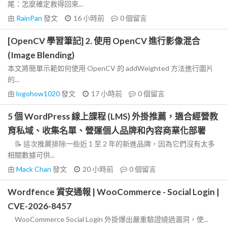
尾：怎麼確定救得回來...
由
RainPan
發文
16 小時前
0
個留言
[OpenCV 學習筆記] 2. 使用 OpenCV 進行影像混合
(Image Blending)
本文將簡單示範如何使用 OpenCV 的 addWeighted 方法進行圖片
的...
由
logohow1020
發文
17 小時前
0
個留言
5 個 WordPress 線上課程 (LMS) 外掛推薦，適合經營教
育私域、收集名單、營運個人品牌和內容商業化部署
📝 這次推薦排除一些近 1 至 2 年的新進品牌，因為它們沒有太多
相關數據可供...
由
Mack Chan
發文
20 小時前
0
個留言
Wordfence 資安通報 | WooCommerce - Social Login |
CVE-2026-8457
WooCommerce Social Login 外掛爆出嚴重驗證繞過漏洞，使...