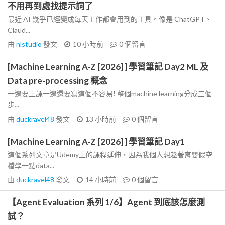
不用再到處找提示詞了
最近 AI 幾乎已經變成每天工作都會用到的工具。像是 ChatGPT、
Claud...
由
nlstudio
發文
10 小時前
0
個留言
[Machine Learning A-Z [2026] ] 學習筆記 Day2 ML 及
Data pre-processing 概念
一邊要上課一邊還要寫這個不容易! 整個machine learning分成三個
步...
由
duckravel48
發文
13 小時前
0
個留言
[Machine Learning A-Z [2026] ] 學習筆記 Day1
這個系列文章是Udemy上的課程延伸，因為我個人想趁著育嬰假空
檔學一點data...
由
duckravel48
發文
14 小時前
0
個留言
【Agent Evaluation 系列 1/6】Agent 到底該怎麼測
試？