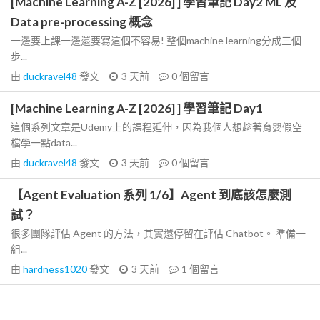
[Machine Learning A-Z [2026] ] 學習筆記 Day2 ML 及
Data pre-processing 概念
一邊要上課一邊還要寫這個不容易! 整個machine learning分成三個
步...
由
duckravel48
發文
3 天前
0
個留言
[Machine Learning A-Z [2026] ] 學習筆記 Day1
這個系列文章是Udemy上的課程延伸，因為我個人想趁著育嬰假空
檔學一點data...
由
duckravel48
發文
3 天前
0
個留言
【Agent Evaluation 系列 1/6】Agent 到底該怎麼測
試？
很多團隊評估 Agent 的方法，其實還停留在評估 Chatbot。 準備一
組...
由
hardness1020
發文
3 天前
1
個留言