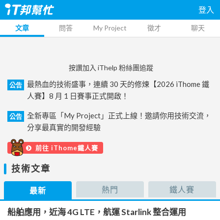
登入
文章
問答
My Project
徵才
聊天
按讚加入 iThelp 粉絲團追蹤
最熱血的技術盛事，連續 30 天的修煉【2026 iThome 鐵
公告
人賽】8 月 1 日賽事正式開啟！
全新專區「My Project」正式上線！邀請你用技術交流，
公告
分享最真實的開發經驗
前往 iThome鐵人賽
技術文章
熱門
鐵人賽
最新
船舶應用，近海 4G LTE，航運 Starlink 整合運用