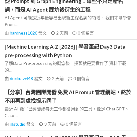
從 Prompt 到 Graph Engineering：這些不只是新名
詞，而是 AI Agent 踩坑後衍生的工程
AI Agent 可能是近年最容易出現新工程名詞的領域。 我們才剛學會
Prom...
由
hardness1020
發文
2 天前
0
個留言
[Machine Learning A-Z [2026] ] 學習筆記 Day3 Data
pre-processing with Python
了解Data Pre-processing的概念後，接著就是要實作了 資料下載
的...
由
duckravel48
發文
2 天前
0
個留言
【分享】台灣團隊開發 免費 AI Prompt 管理網站，終於
不用再到處找提示詞了
最近 AI 幾乎已經變成每天工作都會用到的工具。像是 ChatGPT、
Claud...
由
nlstudio
發文
3 天前
0
個留言