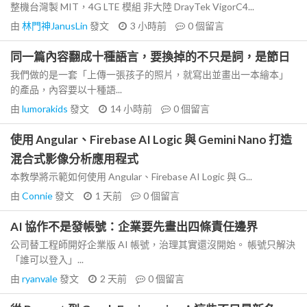
整機台灣製 MIT，4G LTE 模組 非大陸 DrayTek VigorC4...
由
林門神JanusLin
發文
3 小時前
0
個留言
同一篇內容翻成十種語言，要換掉的不只是詞，是節日
我們做的是一套「上傳一張孩子的照片，就寫出並畫出一本繪本」
的產品，內容要以十種語...
由
lumorakids
發文
14 小時前
0
個留言
使用 Angular、Firebase AI Logic 與 Gemini Nano 打造
混合式影像分析應用程式
本教學將示範如何使用 Angular、Firebase AI Logic 與 G...
由
Connie
發文
1 天前
0
個留言
AI 協作不是發帳號：企業要先畫出四條責任邊界
公司替工程師開好企業版 AI 帳號，治理其實還沒開始。 帳號只解決
「誰可以登入」...
由
ryanvale
發文
2 天前
0
個留言