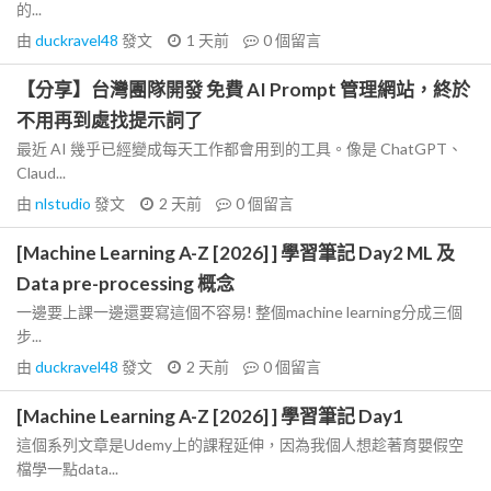
的...
由
duckravel48
發文
1 天前
0
個留言
【分享】台灣團隊開發 免費 AI Prompt 管理網站，終於
不用再到處找提示詞了
最近 AI 幾乎已經變成每天工作都會用到的工具。像是 ChatGPT、
Claud...
由
nlstudio
發文
2 天前
0
個留言
[Machine Learning A-Z [2026] ] 學習筆記 Day2 ML 及
Data pre-processing 概念
一邊要上課一邊還要寫這個不容易! 整個machine learning分成三個
步...
由
duckravel48
發文
2 天前
0
個留言
[Machine Learning A-Z [2026] ] 學習筆記 Day1
這個系列文章是Udemy上的課程延伸，因為我個人想趁著育嬰假空
檔學一點data...