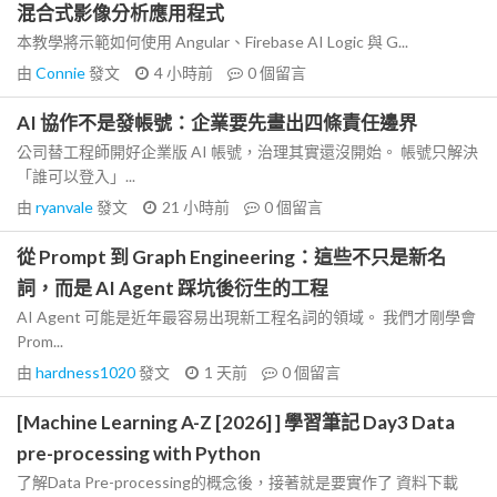
混合式影像分析應用程式
本教學將示範如何使用 Angular、Firebase AI Logic 與 G...
由
Connie
發文
4 小時前
0
個留言
AI 協作不是發帳號：企業要先畫出四條責任邊界
公司替工程師開好企業版 AI 帳號，治理其實還沒開始。 帳號只解決
「誰可以登入」...
由
ryanvale
發文
21 小時前
0
個留言
從 Prompt 到 Graph Engineering：這些不只是新名
詞，而是 AI Agent 踩坑後衍生的工程
AI Agent 可能是近年最容易出現新工程名詞的領域。 我們才剛學會
Prom...
由
hardness1020
發文
1 天前
0
個留言
[Machine Learning A-Z [2026] ] 學習筆記 Day3 Data
pre-processing with Python
了解Data Pre-processing的概念後，接著就是要實作了 資料下載