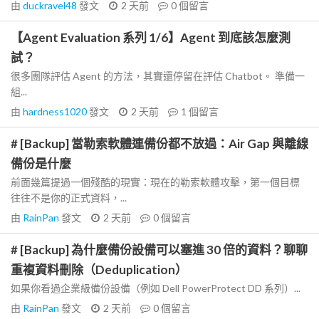
由
duckravel48
發文
2 天前
0
個留言
【Agent Evaluation 系列 1/6】Agent 到底該怎麼測
試？
很多團隊評估 Agent 的方法，其實還停留在評估 Chatbot。 準備一
組...
由
hardness1020
發文
2 天前
1
個留言
# [Backup] 當勒索軟體連備份都不放過：Air Gap 與離線
備份是什麼
前面幾篇提過一個殘酷的現實：現在的勒索軟體攻擊，第一個目標
往往不是你的正式資料，...
由
RainPan
發文
2 天前
0
個留言
# [Backup] 為什麼備份設備可以塞進 30 倍的資料？聊聊
重複資料刪除（Deduplication）
如果你看過企業級備份設備（例如 Dell PowerProtect DD 系列）...
由
RainPan
發文
2 天前
0
個留言