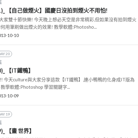
篇
1)_ 【自己做煙火】國慶日沒拍到煙火不用怕!
大家雙十節快樂! 今天晚上想必天空是非常精彩,但如果沒有拍到煙火
用筆刷做出煙火的效果! 教學軟體:Photosho...
013-10-10
DAY 20
篇
)_ 【IT鐵鴨】
!! 今天culture與大家分享這款【IT鐵鴨】,連小鴨鴨的化身成IT版為
軟體:Photoshop 學習關鍵字...
013-10-09
DAY 19
篇
)_ 【畫 世界】