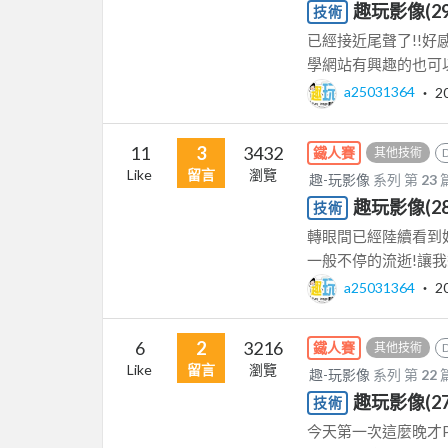
趣玩影像(2
技術
已經接近尾聲了!!好感動
學網站有興趣的也可以在
a25031364
‧
2
11
3
3432
鐵人賽
其他技術
Like
留言
瀏覽
趣-玩影像
系列 第
23
趣玩影像(28)_
技術
轉眼間已經陸續看到好
一般不停的流逝!讓我想
a25031364
‧
2
6
2
3216
鐵人賽
其他技術
Like
留言
瀏覽
趣-玩影像
系列 第
22
趣玩影像(27)
技術
今天第一次這麼晚才PO文