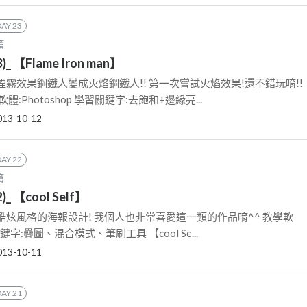
DAY 23
篇
 【Flame Iron man】
霧效果鋼鐵人變成火焰鋼鐵人!! 第一次嘗試火焰效果!還不錯玩唷!!
:Photoshop 學習關鍵字:去飽和+邊緣亮...
013-10-12
DAY 22
篇
_ 【cool Self】
炫風格的海報設計! 我個人也非常喜愛這一類的作品唷^^ 教學軟
習關鍵字:疊圖、混合模式、筆刷工具 【cool Se...
013-10-11
DAY 21