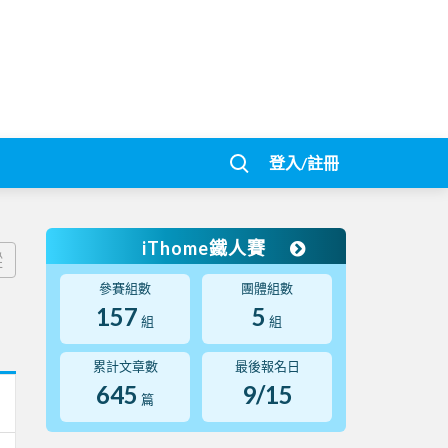
登入/註冊
iThome鐵人賽
蹤
參賽組數
團體組數
157
5
組
組
累計文章數
最後報名日
645
9/15
篇