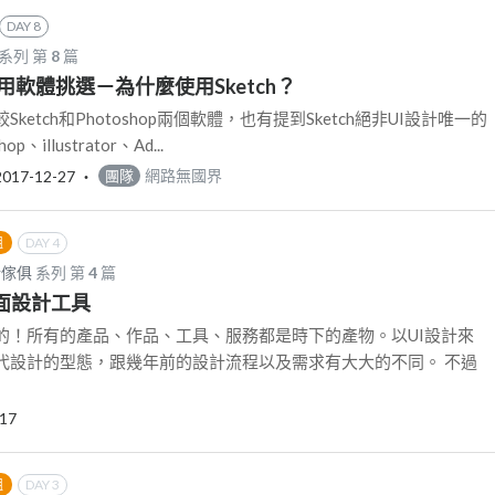
DAY 8
系列 第
8
篇
用軟體挑選－為什麼使用Sketch？
etch和Photoshop兩個軟體，也有提到Sketch絕非UI設計唯一的
illustrator、Ad...
2017-12-27
‧
網路無國界
團隊
組
DAY 4
計傢俱
系列 第
4
篇
介面設計工具
的！所有的產品、作品、工具、服務都是時下的產物。以UI設計來
代設計的型態，跟幾年前的設計流程以及需求有大大的不同。 不過
-17
組
DAY 3