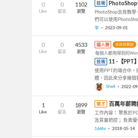
PhotoSh
技術
0
0
1102
Like
留言
瀏覽
PhotoShop去
們可以使用PhotoS
羊
‧
2023-09-01
0
0
4533
鐵人賽
自我挑戰組
Like
留言
瀏覽
每個人都用得到的Word與
11 -【P
技術
使用PPT的場合中，
體，因此來分享幾個我
Shell
‧
2022-09
百萬年薪聘
徵才
1
0
1899
Like
留言
瀏覽
工作內容： 聚焦於P
及質量把控； 負責優
166hr
‧
2018-05-14