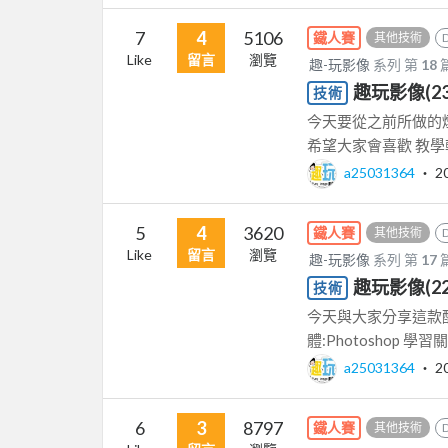
7
4
5106
鐵人賽
其他技術
Like
留言
瀏覽
趣-玩影像
系列 第
18
趣玩影像(23)_
技術
今天要從之前所做的煙
希望大家會喜歡 教學軟體
a25031364
‧
2
5
4
3620
鐵人賽
其他技術
Like
留言
瀏覽
趣-玩影像
系列 第
17
趣玩影像(22)
技術
今天與大家分享這款酷
體:Photoshop 學
a25031364
‧
2
6
3
8797
鐵人賽
其他技術