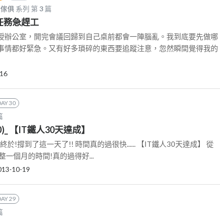
計傢俱
系列 第
3
篇
站任務急趕工
授辦公室，開完會議回歸到自己桌前都會一陣腦亂。我到底要先做哪
事情都好緊急。又有好多瑣碎的東西要追蹤注意，忽然瞬間覺得我的
-16
DAY 30
篇
)_ 【IT鐵人30天達成】
終於!撐到了這一天了!! 時間真的過很快...... 【IT鐵人30天達成】 從
 整整一個月的時間!真的過得好...
013-10-19
DAY 29
篇