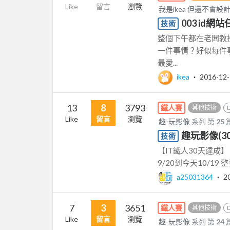
Like
留言
瀏覽
我是ikea 但還不會設
003 id網
技術
整個下午都在老闆教
一件事情？好似每件
最愛...
ikea
‧
2016-12
13
8
3793
鐵人賽
其他技術
Like
留言
瀏覽
趣-玩影像
系列 第
25
趣玩影像(30
技術
【IT鐵人30天達成】 
9/20到今天10/19
a25031364
‧
2
7
3
3651
鐵人賽
其他技術
Like
留言
瀏覽
趣-玩影像
系列 第
24