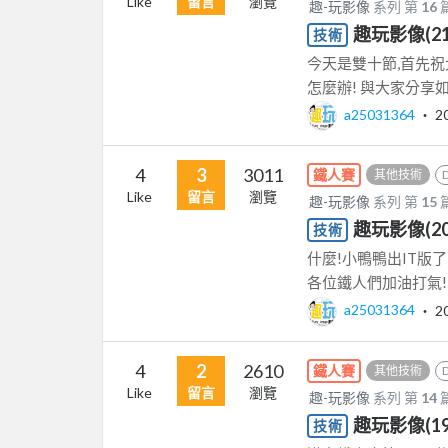
Like
留言
瀏覽
趣-玩影像
系列 第
16
趣玩影像(2
技術
今天是雙十節,首先祝
怎麼辦! 與大家分享如何
a25031364
‧
2
4
3
3011
鐵人賽
其他技術
Like
留言
瀏覽
趣-玩影像
系列 第
15
趣玩影像(20
技術
什麼!小鴨鴨出IT版了
各位鐵人們加油打氣! 教學
a25031364
‧
2
4
2
2610
鐵人賽
其他技術
Like
留言
瀏覽
趣-玩影像
系列 第
14
趣玩影像(19
技術