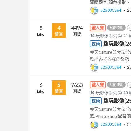
習關鍵字:顏色選取、文字
a25031364
‧
2
8
4
4494
鐵人賽
其他技術
Like
留言
瀏覽
趣-玩影像
系列 第
21
趣玩影像(2
技術
今天culture與大
整出各式各樣的姿勢!相當有
a25031364
‧
2
6
5
7653
鐵人賽
其他技術
Like
留言
瀏覽
趣-玩影像
系列 第
20
趣玩影像(25)
技術
今天culture與大
體:Photoshop 學習
a25031364
‧
2