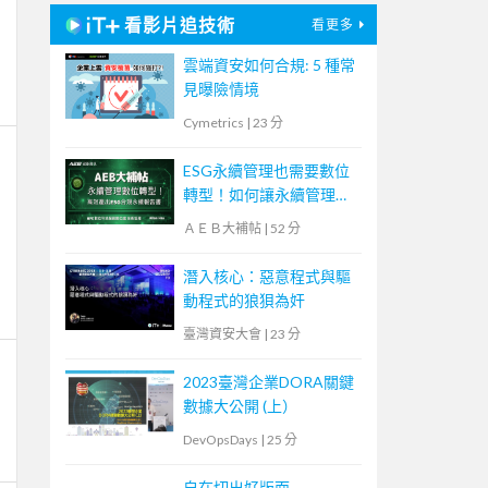
看影片追技術
看更多
雲端資安如何合規: 5 種常
見曝險情境
Cymetrics
|
23 分
ESG永續管理也需要數位
轉型！如何讓永續管理既
高效又符合國際標章？
ＡＥＢ大補帖
|
52 分
【宏碁資訊網路學堂】
潛入核心：惡意程式與驅
動程式的狼狽為奸
臺灣資安大會
|
23 分
2023臺灣企業DORA關鍵
數據大公開 (上）
DevOpsDays
|
25 分
自在切出好版面