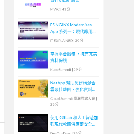
MWC
|
41 分
F5 NGINX Modernizes
App 系列一：現代應用架
構的基石：NGINX的技術
IT EXPLAINED
|
39 分
藍圖與未來
掌握平台服務 ，擁有完美
資料保護
KubeSummit
|
29 分
NetApp 幫助您建構混合
雲最佳藍圖，強化資料管
理
Cloud Summit 臺灣雲端大會
|
28 分
使用 GitLab 和人工智慧加
強現代軟體供應鏈安全
Securing the Modern
DevOpsDays
|
76 分