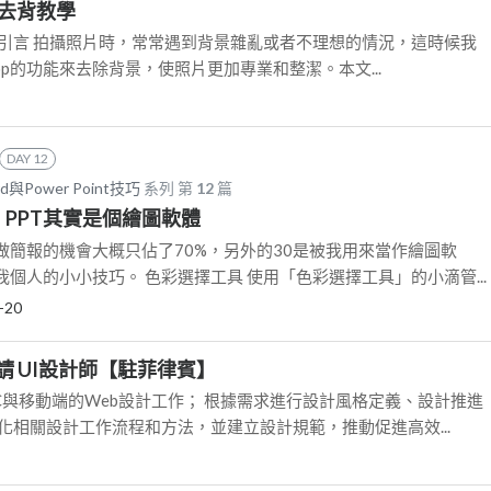
op去背教學
背教學 引言 拍攝照片時，常常遇到背景雜亂或者不理想的情況，這時候我
hop的功能來去除背景，使照片更加專業和整潔。本文...
DAY 12
Power Point技巧
系列 第
12
篇
PT】PPT其實是個繪圖軟體
做簡報的機會大概只佔了70%，另外的30是被我用來當作繪圖軟
個人的小小技巧。 色彩選擇工具 使用「色彩選擇工具」的小滴管...
-20
請 UI設計師【駐菲律賓】
C與移動端的Web設計工作； 根據需求進行設計風格定義、設計推進
化相關設計工作流程和方法，並建立設計規範，推動促進高效...