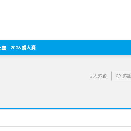
天室
2026 鐵人賽
追
3
人追蹤