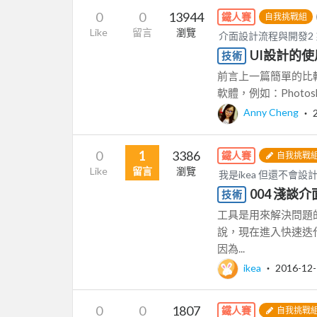
0
0
13944
鐵人賽
自我挑戰組
Like
留言
瀏覽
介面設計流程與開發2
UI設計的使
技術
前言上一篇簡單的比較Sk
軟體，例如：Photoshop、
Anny Cheng
‧
0
1
3386
鐵人賽
自我挑戰
Like
留言
瀏覽
我是ikea 但還不會設
004 淺談
技術
工具是用來解決問題
說，現在進入快速迭
因為...
ikea
‧
2016-12
0
0
1807
鐵人賽
自我挑戰