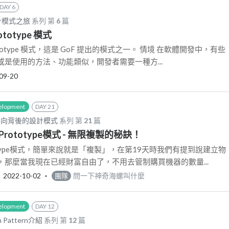
DAY 6
 設計模式之旅
系列 第
6
篇
rototype 模式
totype 模式，這是 GoF 提出的模式之一。 情境 在軟體開發中，有些
是使用的方法、功能類似，開發者需要一種方...
09-20
elopment
DAY 21
導向背後的設計模式
系列 第
21
篇
Prototype模式 - 無限複製的秘訣！
otype模式，簡單來說就是「複製」，在第19天時我們有提到說建立物
那麼當我現在已經財富自由了，不用去管制購買機器的數量...
‧
2022-10-02
‧
問一下神奇海螺叫什麼
團隊
elopment
DAY 12
Pattern介紹
系列 第
12
篇