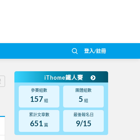
登入/註冊
iThome鐵人賽
蹤
參賽組數
團體組數
157
5
組
組
累計文章數
最後報名日
651
9/15
篇