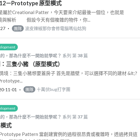
12－Prototype 原型模式
reational Patter，今天要來介紹最後一個位，也就是
問題情境與解析 假設今天有個複雜的物件，你...
-27
‧
波皮辣椒那你會修電腦嗎仙姑狗
團隊
elopment
式的，那為什麼不一開始就學呢？
系列 第
38
篇
 範例：三隻小豬 （原型模式）
 情境：三隻小豬想要蓋房子 首先是牆壁，可以選擇不同的建材 &lt;?
rototype...
20-11-01
‧
十萬伏bug打字團
團隊
elopment
式的，那為什麼不一開始就學呢？
系列 第
37
篇
原型模式
Prototype Pattern 當創建實例的過程很昂貴或複雜時，透過拷貝這