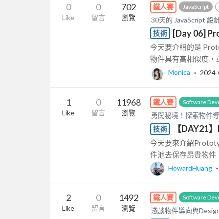
0
0
702
鐵人賽
JavaScript
Like
留言
瀏覽
30天的 JavaScript
[Day 06] P
技術
今天要介紹的是 Pro
物件具有高相似度，或
Monica
‧
2024-
1
0
11968
鐵人賽
Software Dev
Like
留言
瀏覽
勇闖秘境！探索物件
【DAY21】
技術
今天要來介紹Prot
件池去保存昂貴物件，
HowardHuang
2
0
1492
鐵人賽
Software Dev
Like
留言
瀏覽
淺談物件導向與Design 