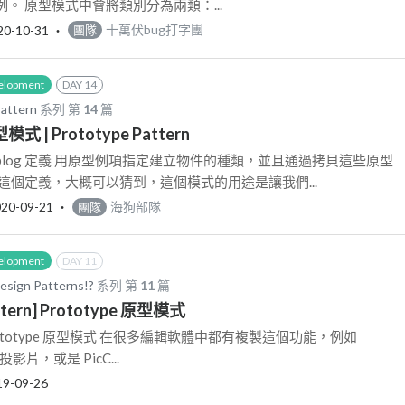
。 原型模式中會將類別分為兩類：...
20-10-31
‧
十萬伏bug打字團
團隊
elopment
DAY 14
ttern
系列 第
14
篇
型模式 | Prototype Pattern
log 定義 用原型例項指定建立物件的種類，並且通過拷貝這些原型
這個定義，大概可以猜到，這個模式的用途是讓我們...
20-09-21
‧
海狗部隊
團隊
elopment
DAY 11
n Patterns!?
系列 第
11
篇
attern] Prototype 原型模式
rn] Prototype 原型模式 在很多編輯軟體中都有複製這個功能，例如
製投影片，或是 PicC...
19-09-26