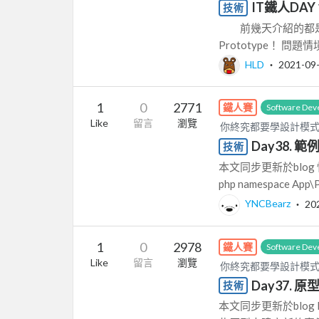
IT鐵人DAY 
技術
前幾天介紹的都是屬於C
Prototype！ 
HLD
‧
2021-09
1
0
2771
鐵人賽
Software Dev
Like
留言
瀏覽
你終究都要學設計模
Day38.
技術
本文同步更新於blog
php namespace App\P
YNCBearz
‧
20
1
0
2978
鐵人賽
Software Dev
Like
留言
瀏覽
你終究都要學設計模
Day37. 
技術
本文同步更新於blog 