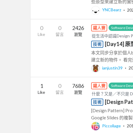
些原型來建立新的實例
YNCBearz
‧
20
0
0
2426
鐵人賽
Software Dev
Like
留言
瀏覽
從生活中認識Design Pa
[Day14] 原
技術
本文同步分享於個人b
建立新的物件。 看完
ianjustin39
‧
20
1
0
7686
鐵人賽
Software Dev
Like
留言
瀏覽
什麼？又是／不只是 Desig
[Design P
技術
[Design Patte
Google Slides 的複
Piccollage
‧
20