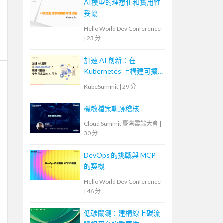
AI模型的理想化和實用性
妥協
Hello World Dev Conference
|
23 分
加速 AI 創新：在
Kubernetes 上構建可擴
展、安全且高效的 AI 平
KubeSummit
|
29 分
台
機敏檔案軌跡稽核
Cloud Summit 臺灣雲端大會
|
30 分
DevOps 的挑戰與 MCP
的契機
Hello World Dev Conference
|
46 分
低碳關鍵：建構線上碳流