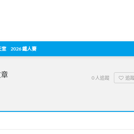
天室
2026 鐵人賽
文章
追
0
人追蹤