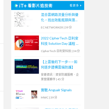
看影片追技術
看更多
混合雲網路流量分析與優
化，找出效能瓶頸與潛在
資安風險
EC NETWORKER
|
39 分
2022 CipherTech 亞利安
科技 Solution Day 議程 —
資料庫安全防護，金鑰管
CipherTech 亞利安科技
|
34 分
理、加密、代碼化
【上雲後的下一步——如
何逐步建構雲端防護】
安碁資訊｜資安防護服務．企
業營運夥伴
|
45 分
實戰 Angualr Signals
MWC
|
39 分