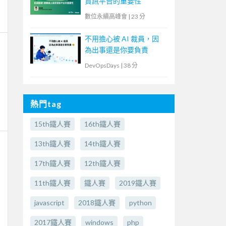
資訊平台的重要性
數位永續高峰會
|
23 分
不用擔心被 AI 裁員，因
為出事還是你要負責
DevOpsDays
|
38 分
熱門tag
15th鐵人賽
16th鐵人賽
13th鐵人賽
14th鐵人賽
17th鐵人賽
12th鐵人賽
11th鐵人賽
鐵人賽
2019鐵人賽
javascript
2018鐵人賽
python
2017鐵人賽
windows
php