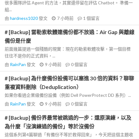
很多團隊評估 Agent 的方法，其實還停留在評估 Chatbot。 準備一
組...
由
hardness1020
發文
7 小時前
1
個留言
# [Backup] 當勒索軟體連備份都不放過：Air Gap 與離線
備份是什麼
前面幾篇提過一個殘酷的現實：現在的勒索軟體攻擊，第一個目標
往往不是你的正式資料，...
由
RainPan
發文
9 小時前
0
個留言
# [Backup] 為什麼備份設備可以塞進 30 倍的資料？聊聊
重複資料刪除（Deduplication）
如果你看過企業級備份設備（例如 Dell PowerProtect DD 系列）...
由
RainPan
發文
9 小時前
0
個留言
# [Backup] 備份界最常被跳過的一步：還原演練，以及
為什麼「沒演練過的備份」等於沒備份
這個系列第4篇聊過「有備份不等於救得回來」，今天把這個主題收