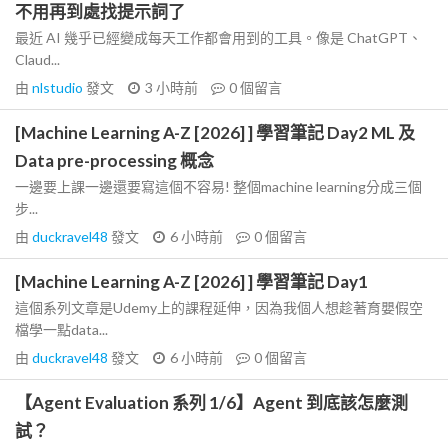
不用再到處找提示詞了
最近 AI 幾乎已經變成每天工作都會用到的工具。像是 ChatGPT、
Claud...
由
nlstudio
發文
3 小時前
0
個留言
[Machine Learning A-Z [2026] ] 學習筆記 Day2 ML 及
Data pre-processing 概念
一邊要上課一邊還要寫這個不容易! 整個machine learning分成三個
步...
由
duckravel48
發文
6 小時前
0
個留言
[Machine Learning A-Z [2026] ] 學習筆記 Day1
這個系列文章是Udemy上的課程延伸，因為我個人想趁著育嬰假空
檔學一點data...
由
duckravel48
發文
6 小時前
0
個留言
【Agent Evaluation 系列 1/6】Agent 到底該怎麼測
試？