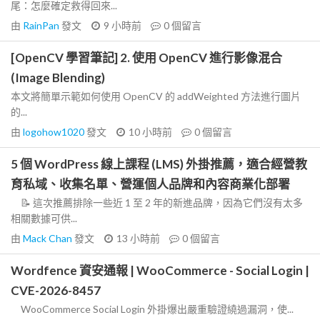
尾：怎麼確定救得回來...
由
RainPan
發文
9 小時前
0
個留言
[OpenCV 學習筆記] 2. 使用 OpenCV 進行影像混合
(Image Blending)
本文將簡單示範如何使用 OpenCV 的 addWeighted 方法進行圖片
的...
由
logohow1020
發文
10 小時前
0
個留言
5 個 WordPress 線上課程 (LMS) 外掛推薦，適合經營教
育私域、收集名單、營運個人品牌和內容商業化部署
📝 這次推薦排除一些近 1 至 2 年的新進品牌，因為它們沒有太多
相關數據可供...
由
Mack Chan
發文
13 小時前
0
個留言
Wordfence 資安通報 | WooCommerce - Social Login |
CVE-2026-8457
WooCommerce Social Login 外掛爆出嚴重驗證繞過漏洞，使...