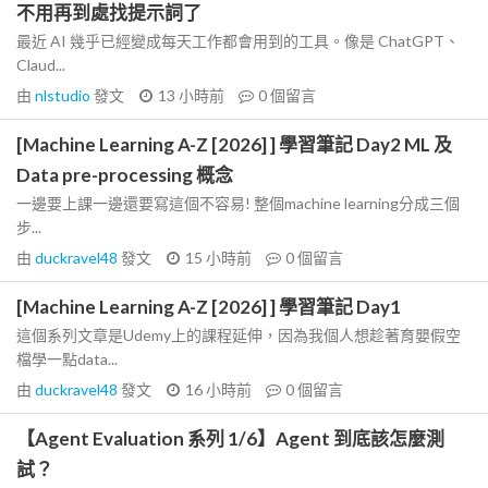
不用再到處找提示詞了
最近 AI 幾乎已經變成每天工作都會用到的工具。像是 ChatGPT、
Claud...
由
nlstudio
發文
13 小時前
0
個留言
[Machine Learning A-Z [2026] ] 學習筆記 Day2 ML 及
Data pre-processing 概念
一邊要上課一邊還要寫這個不容易! 整個machine learning分成三個
步...
由
duckravel48
發文
15 小時前
0
個留言
[Machine Learning A-Z [2026] ] 學習筆記 Day1
這個系列文章是Udemy上的課程延伸，因為我個人想趁著育嬰假空
檔學一點data...
由
duckravel48
發文
16 小時前
0
個留言
【Agent Evaluation 系列 1/6】Agent 到底該怎麼測
試？