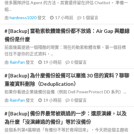
很多團隊評估 Agent 的方法，其實還停留在評估 Chatbot。 準備一
組...
由
hardness1020
發文
17 小時前
1
個留言
# [Backup] 當勒索軟體連備份都不放過：Air Gap 與離線
備份是什麼
前面幾篇提過一個殘酷的現實：現在的勒索軟體攻擊，第一個目標
往往不是你的正式資料，...
由
RainPan
發文
19 小時前
0
個留言
# [Backup] 為什麼備份設備可以塞進 30 倍的資料？聊聊
重複資料刪除（Deduplication）
如果你看過企業級備份設備（例如 Dell PowerProtect DD 系列）...
由
RainPan
發文
19 小時前
0
個留言
# [Backup] 備份界最常被跳過的一步：還原演練，以及
為什麼「沒演練過的備份」等於沒備份
這個系列第4篇聊過「有備份不等於救得回來」，今天把這個主題收