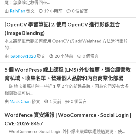
尾：怎麼確定救得回來...
由
RainPan
發文
19 小時前
0
個留言
[OpenCV 學習筆記] 2. 使用 OpenCV 進行影像混合
(Image Blending)
本文將簡單示範如何使用 OpenCV 的 addWeighted 方法進行圖片
的...
由
logohow1020
發文
20 小時前
0
個留言
5 個 WordPress 線上課程 (LMS) 外掛推薦，適合經營教
育私域、收集名單、營運個人品牌和內容商業化部署
📝 這次推薦排除一些近 1 至 2 年的新進品牌，因為它們沒有太多
相關數據可供...
由
Mack Chan
發文
1 天前
0
個留言
Wordfence 資安通報 | WooCommerce - Social Login |
CVE-2026-8457
WooCommerce Social Login 外掛爆出嚴重驗證繞過漏洞，使...