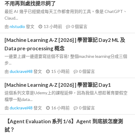
不用再到處找提示詞了
最近 AI 幾乎已經變成每天工作都會用到的工具。像是 ChatGPT、
Claud...
由
nlstudio
發文
13 小時前
0
個留言
[Machine Learning A-Z [2026] ] 學習筆記 Day2 ML 及
Data pre-processing 概念
一邊要上課一邊還要寫這個不容易! 整個machine learning分成三個
步...
由
duckravel48
發文
15 小時前
0
個留言
[Machine Learning A-Z [2026] ] 學習筆記 Day1
這個系列文章是Udemy上的課程延伸，因為我個人想趁著育嬰假空
檔學一點data...
由
duckravel48
發文
16 小時前
0
個留言
【Agent Evaluation 系列 1/6】Agent 到底該怎麼測
試？