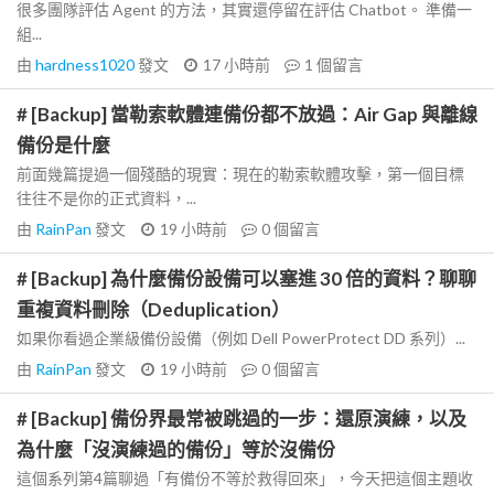
很多團隊評估 Agent 的方法，其實還停留在評估 Chatbot。 準備一
組...
由
hardness1020
發文
17 小時前
1
個留言
# [Backup] 當勒索軟體連備份都不放過：Air Gap 與離線
備份是什麼
前面幾篇提過一個殘酷的現實：現在的勒索軟體攻擊，第一個目標
往往不是你的正式資料，...
由
RainPan
發文
19 小時前
0
個留言
# [Backup] 為什麼備份設備可以塞進 30 倍的資料？聊聊
重複資料刪除（Deduplication）
如果你看過企業級備份設備（例如 Dell PowerProtect DD 系列）...
由
RainPan
發文
19 小時前
0
個留言
# [Backup] 備份界最常被跳過的一步：還原演練，以及
為什麼「沒演練過的備份」等於沒備份
這個系列第4篇聊過「有備份不等於救得回來」，今天把這個主題收