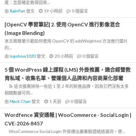
尾：怎麼確定救得回來...
由
RainPan
發文
19 小時前
0
個留言
[OpenCV 學習筆記] 2. 使用 OpenCV 進行影像混合
(Image Blending)
本文將簡單示範如何使用 OpenCV 的 addWeighted 方法進行圖片
的...
由
logohow1020
發文
20 小時前
0
個留言
5 個 WordPress 線上課程 (LMS) 外掛推薦，適合經營教
育私域、收集名單、營運個人品牌和內容商業化部署
📝 這次推薦排除一些近 1 至 2 年的新進品牌，因為它們沒有太多
相關數據可供...
由
Mack Chan
發文
1 天前
0
個留言
Wordfence 資安通報 | WooCommerce - Social Login |
CVE-2026-8457
WooCommerce Social Login 外掛爆出嚴重驗證繞過漏洞，使...