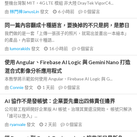
整機台灣製 MIT，4G LTE 模組 非大陸 DrayTek VigorC4...
由
林門神JanusLin
發文
6 小時前
0
個留言
同一篇內容翻成十種語言，要換掉的不只是詞，是節日
我們做的是一套「上傳一張孩子的照片，就寫出並畫出一本繪本」
的產品，內容要以十種語...
由
lumorakids
發文
16 小時前
0
個留言
使用 Angular、Firebase AI Logic 與 Gemini Nano 打造
混合式影像分析應用程式
本教學將示範如何使用 Angular、Firebase AI Logic 與 G...
由
Connie
發文
1 天前
0
個留言
AI 協作不是發帳號：企業要先畫出四條責任邊界
公司替工程師開好企業版 AI 帳號，治理其實還沒開始。 帳號只解決
「誰可以登入」...
由
ryanvale
發文
2 天前
0
個留言