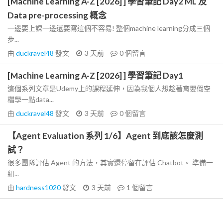
[Machine Learning A-Z [2026] ] 學習筆記 Day2 ML 及
Data pre-processing 概念
一邊要上課一邊還要寫這個不容易! 整個machine learning分成三個
步...
由
duckravel48
發文
3 天前
0
個留言
[Machine Learning A-Z [2026] ] 學習筆記 Day1
這個系列文章是Udemy上的課程延伸，因為我個人想趁著育嬰假空
檔學一點data...
由
duckravel48
發文
3 天前
0
個留言
【Agent Evaluation 系列 1/6】Agent 到底該怎麼測
試？
很多團隊評估 Agent 的方法，其實還停留在評估 Chatbot。 準備一
組...
由
hardness1020
發文
3 天前
1
個留言