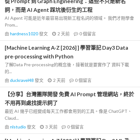
從 Prompt 到 Graph Engineering：這些不只是新名
詞，而是 AI Agent 踩坑後衍生的工程
AI Agent 可能是近年最容易出現新工程名詞的領域。 我們才剛學會
Prom...
由
hardness1020
發文
2 天前
0
個留言
[Machine Learning A-Z [2026] ] 學習筆記 Day3 Data
pre-processing with Python
了解Data Pre-processing的概念後，接著就是要實作了 資料下載
的...
由
duckravel48
發文
2 天前
0
個留言
【分享】台灣團隊開發 免費 AI Prompt 管理網站，終於
不用再到處找提示詞了
最近 AI 幾乎已經變成每天工作都會用到的工具。像是 ChatGPT、
Claud...
由
nlstudio
發文
3 天前
0
個留言