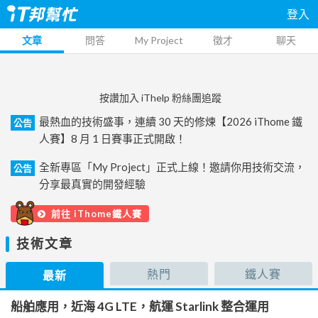
登入
文章
問答
My Project
徵才
聊天
按讚加入 iThelp 粉絲團追蹤
最熱血的技術盛事，連續 30 天的修煉【2026 iThome 鐵
公告
人賽】8 月 1 日賽事正式開啟！
全新專區「My Project」正式上線！邀請你用技術交流，
公告
分享最真實的開發經驗
前往 iThome鐵人賽
技術文章
熱門
鐵人賽
最新
船舶應用，近海 4G LTE，航運 Starlink 整合運用