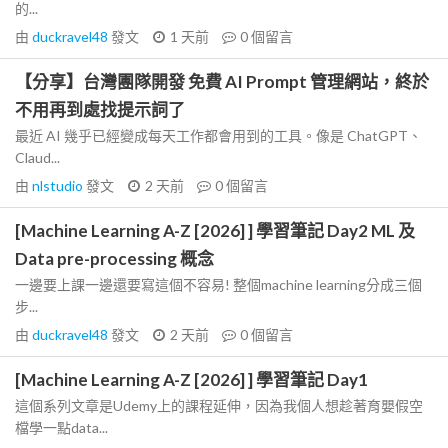
的...
由
duckravel48
發文
1 天前
0
個留言
【分享】台灣團隊開發 免費 AI Prompt 管理網站，終於
不用再到處找提示詞了
最近 AI 幾乎已經變成每天工作都會用到的工具。像是 ChatGPT、
Claud...
由
nlstudio
發文
2 天前
0
個留言
[Machine Learning A-Z [2026] ] 學習筆記 Day2 ML 及
Data pre-processing 概念
一邊要上課一邊還要寫這個不容易! 整個machine learning分成三個
步...
由
duckravel48
發文
2 天前
0
個留言
[Machine Learning A-Z [2026] ] 學習筆記 Day1
這個系列文章是Udemy上的課程延伸，因為我個人想趁著育嬰假空
檔學一點data...