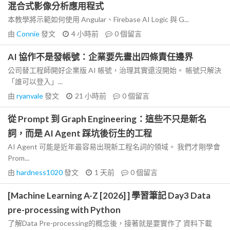
混合式影像分析應用程式
本教學將示範如何使用 Angular、Firebase AI Logic 與 G...
由
Connie
發文
4 小時前
0
個留言
AI 協作不是發帳號：企業要先畫出四條責任邊界
公司替工程師開好企業版 AI 帳號，治理其實還沒開始。 帳號只解決
「誰可以登入」...
由
ryanvale
發文
21 小時前
0
個留言
從 Prompt 到 Graph Engineering：這些不只是新名
詞，而是 AI Agent 踩坑後衍生的工程
AI Agent 可能是近年最容易出現新工程名詞的領域。 我們才剛學會
Prom...
由
hardness1020
發文
1 天前
0
個留言
[Machine Learning A-Z [2026] ] 學習筆記 Day3 Data
pre-processing with Python
了解Data Pre-processing的概念後，接著就是要實作了 資料下載