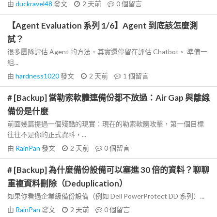
由
duckravel48
發文
2 天前
0
個留言
【Agent Evaluation 系列 1/6】Agent 到底該怎麼測
試？
很多團隊評估 Agent 的方法，其實還停留在評估 Chatbot。 準備一
組...
由
hardness1020
發文
2 天前
1
個留言
# [Backup] 當勒索軟體連備份都不放過：Air Gap 與離線
備份是什麼
前面幾篇提過一個殘酷的現實：現在的勒索軟體攻擊，第一個目標
往往不是你的正式資料，...
由
RainPan
發文
2 天前
0
個留言
# [Backup] 為什麼備份設備可以塞進 30 倍的資料？聊聊
重複資料刪除（Deduplication）
如果你看過企業級備份設備（例如 Dell PowerProtect DD 系列）...
由
RainPan
發文
2 天前
0
個留言