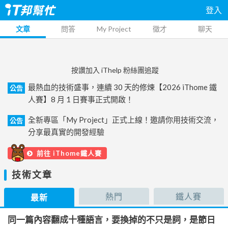
登入
文章
問答
My Project
徵才
聊天
按讚加入 iThelp 粉絲團追蹤
最熱血的技術盛事，連續 30 天的修煉【2026 iThome 鐵
公告
人賽】8 月 1 日賽事正式開啟！
全新專區「My Project」正式上線！邀請你用技術交流，
公告
分享最真實的開發經驗
前往 iThome鐵人賽
技術文章
熱門
鐵人賽
最新
同一篇內容翻成十種語言，要換掉的不只是詞，是節日