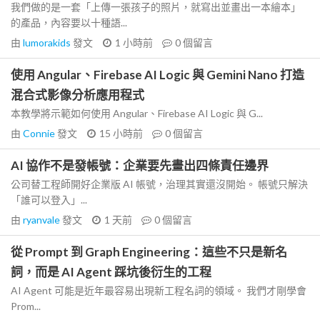
我們做的是一套「上傳一張孩子的照片，就寫出並畫出一本繪本」
的產品，內容要以十種語...
由
lumorakids
發文
1 小時前
0
個留言
使用 Angular、Firebase AI Logic 與 Gemini Nano 打造
混合式影像分析應用程式
本教學將示範如何使用 Angular、Firebase AI Logic 與 G...
由
Connie
發文
15 小時前
0
個留言
AI 協作不是發帳號：企業要先畫出四條責任邊界
公司替工程師開好企業版 AI 帳號，治理其實還沒開始。 帳號只解決
「誰可以登入」...
由
ryanvale
發文
1 天前
0
個留言
從 Prompt 到 Graph Engineering：這些不只是新名
詞，而是 AI Agent 踩坑後衍生的工程
AI Agent 可能是近年最容易出現新工程名詞的領域。 我們才剛學會
Prom...