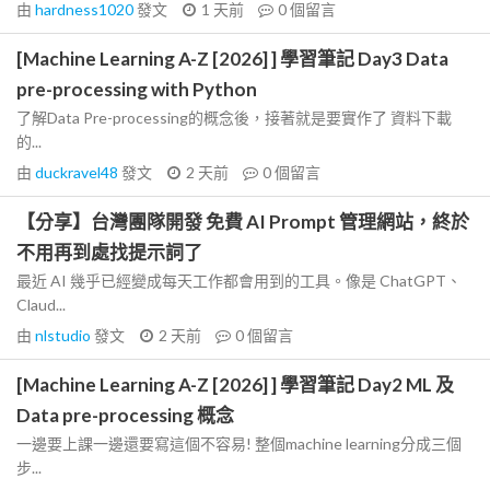
由
hardness1020
發文
1 天前
0
個留言
[Machine Learning A-Z [2026] ] 學習筆記 Day3 Data
pre-processing with Python
了解Data Pre-processing的概念後，接著就是要實作了 資料下載
的...
由
duckravel48
發文
2 天前
0
個留言
【分享】台灣團隊開發 免費 AI Prompt 管理網站，終於
不用再到處找提示詞了
最近 AI 幾乎已經變成每天工作都會用到的工具。像是 ChatGPT、
Claud...
由
nlstudio
發文
2 天前
0
個留言
[Machine Learning A-Z [2026] ] 學習筆記 Day2 ML 及
Data pre-processing 概念
一邊要上課一邊還要寫這個不容易! 整個machine learning分成三個
步...