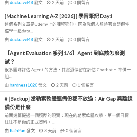
由
duckravel48
發文
2 天前
0
個留言
[Machine Learning A-Z [2026] ] 學習筆記 Day1
這個系列文章是Udemy上的課程延伸，因為我個人想趁著育嬰假空
檔學一點data...
由
duckravel48
發文
2 天前
0
個留言
【Agent Evaluation 系列 1/6】Agent 到底該怎麼測
試？
很多團隊評估 Agent 的方法，其實還停留在評估 Chatbot。 準備一
組...
由
hardness1020
發文
2 天前
1
個留言
# [Backup] 當勒索軟體連備份都不放過：Air Gap 與離線
備份是什麼
前面幾篇提過一個殘酷的現實：現在的勒索軟體攻擊，第一個目標
往往不是你的正式資料，...
由
RainPan
發文
3 天前
0
個留言