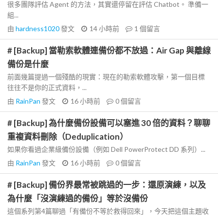
很多團隊評估 Agent 的方法，其實還停留在評估 Chatbot。 準備一
組...
由
hardness1020
發文
14 小時前
1
個留言
# [Backup] 當勒索軟體連備份都不放過：Air Gap 與離線
備份是什麼
前面幾篇提過一個殘酷的現實：現在的勒索軟體攻擊，第一個目標
往往不是你的正式資料，...
由
RainPan
發文
16 小時前
0
個留言
# [Backup] 為什麼備份設備可以塞進 30 倍的資料？聊聊
重複資料刪除（Deduplication）
如果你看過企業級備份設備（例如 Dell PowerProtect DD 系列）...
由
RainPan
發文
16 小時前
0
個留言
# [Backup] 備份界最常被跳過的一步：還原演練，以及
為什麼「沒演練過的備份」等於沒備份
這個系列第4篇聊過「有備份不等於救得回來」，今天把這個主題收