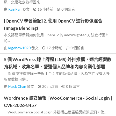
尾：怎麼確定救得回來...
由
RainPan
發文
16 小時前
0
個留言
[OpenCV 學習筆記] 2. 使用 OpenCV 進行影像混合
(Image Blending)
本文將簡單示範如何使用 OpenCV 的 addWeighted 方法進行圖片
的...
由
logohow1020
發文
17 小時前
0
個留言
5 個 WordPress 線上課程 (LMS) 外掛推薦，適合經營教
育私域、收集名單、營運個人品牌和內容商業化部署
📝 這次推薦排除一些近 1 至 2 年的新進品牌，因為它們沒有太多
相關數據可供...
由
Mack Chan
發文
20 小時前
0
個留言
Wordfence 資安通報 | WooCommerce - Social Login |
CVE-2026-8457
WooCommerce Social Login 外掛爆出嚴重驗證繞過漏洞，使...