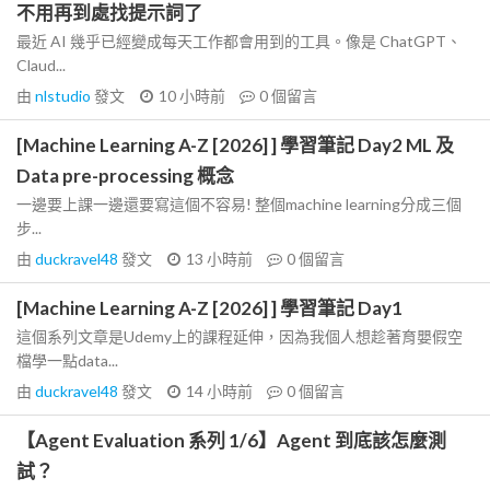
不用再到處找提示詞了
最近 AI 幾乎已經變成每天工作都會用到的工具。像是 ChatGPT、
Claud...
由
nlstudio
發文
10 小時前
0
個留言
[Machine Learning A-Z [2026] ] 學習筆記 Day2 ML 及
Data pre-processing 概念
一邊要上課一邊還要寫這個不容易! 整個machine learning分成三個
步...
由
duckravel48
發文
13 小時前
0
個留言
[Machine Learning A-Z [2026] ] 學習筆記 Day1
這個系列文章是Udemy上的課程延伸，因為我個人想趁著育嬰假空
檔學一點data...
由
duckravel48
發文
14 小時前
0
個留言
【Agent Evaluation 系列 1/6】Agent 到底該怎麼測
試？