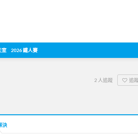
天室
2026 鐵人賽
追
2
人追蹤
解決