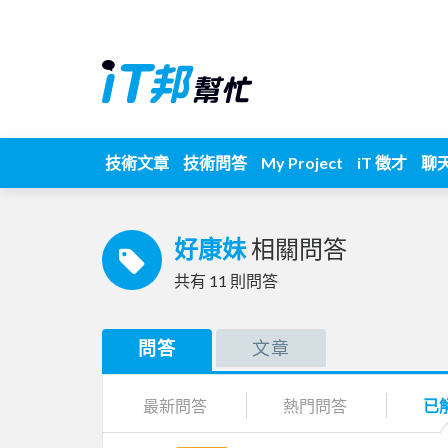
技術文章
技術問答
My Project
iT 徵才
聊
好康妹
相關問答
共有
11
則問答
問答
文章
最新問答
熱門問答
已