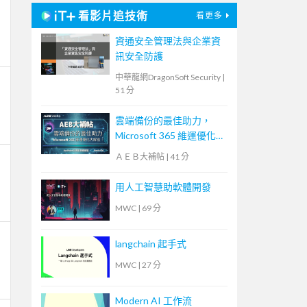
看影片追技術
看更多
資通安全管理法與企業資
訊安全防護
中華龍網DragonSoft Security
|
51 分
雲端備份的最佳助力，
Microsoft 365 維運優化
大解密！【宏碁資訊網路
ＡＥＢ大補帖
|
41 分
學堂】
用人工智慧助軟體開發
MWC
|
69 分
langchain 起手式
MWC
|
27 分
Modern AI 工作流