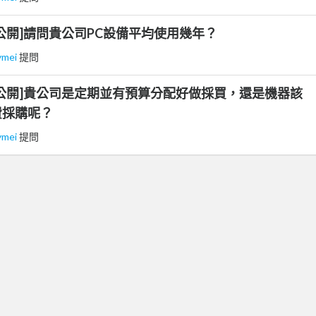
公開]請問貴公司PC設備平均使用幾年？
ymei
提問
公開]貴公司是定期並有預算分配好做採買，還是機器該
費採購呢？
ymei
提問