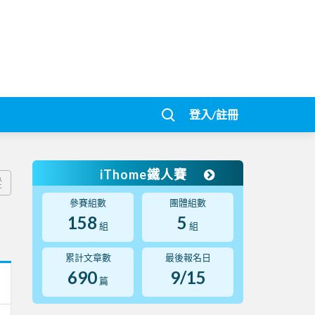
登入/註冊
iThome鐵人賽
蹤
參賽組數
團體組數
158
5
組
組
累計文章數
最後報名日
690
9/15
篇