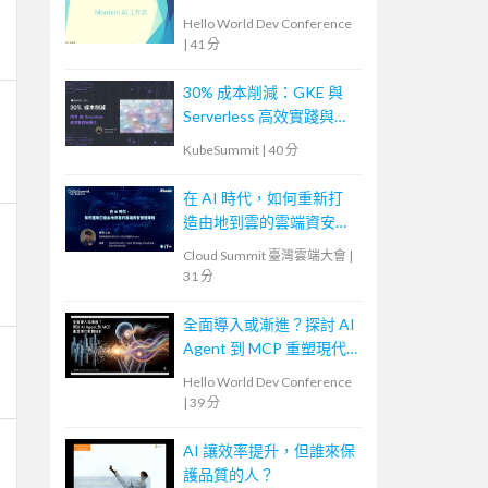
Hello World Dev Conference
|
41 分
30% 成本削減：GKE 與
Serverless 高效實踐與優
化
KubeSummit
|
40 分
在 AI 時代，如何重新打
造由地到雲的雲端資安管
理策略
Cloud Summit 臺灣雲端大會
|
31 分
全面導入或漸進？探討 AI
Agent 到 MCP 重塑現代
軟體設計
Hello World Dev Conference
|
39 分
AI 讓效率提升，但誰來保
護品質的人？