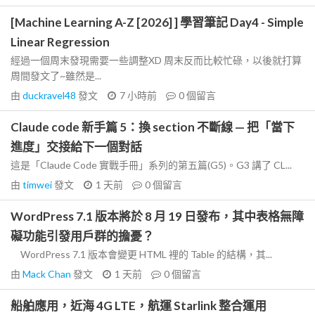
[Machine Learning A-Z [2026] ] 學習筆記 Day4 - Simple
Linear Regression
經過一個周末發現需要一些調整XD 周末反而比較忙碌，以後就打算
周間發文了~雖然是...
由
duckravel48
發文
7 小時前
0
個留言
Claude code 新手篇 5：換 section 不斷線 — 把「當下
進度」交接給下一個對話
這是「Claude Code 實戰手冊」系列的第五篇(G5)。G3 講了 CL...
由
timwei
發文
1 天前
0
個留言
WordPress 7.1 版本將於 8 月 19 日發布，其中表格無障
礙功能引發用戶群的擔憂？
WordPress 7.1 版本會變更 HTML 裡的 Table 的結構，其...
由
Mack Chan
發文
1 天前
0
個留言
船舶應用，近海 4G LTE，航運 Starlink 整合運用