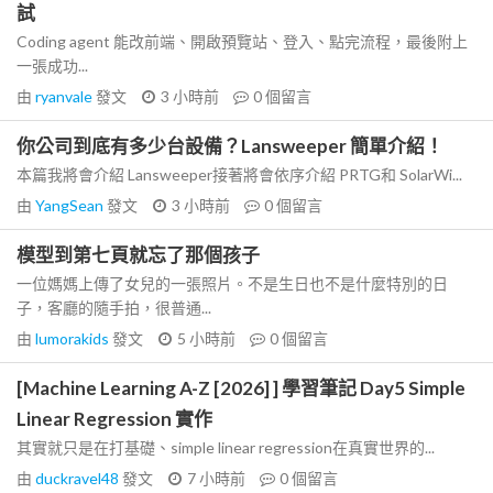
試
Coding agent 能改前端、開啟預覽站、登入、點完流程，最後附上
一張成功...
由
ryanvale
發文
3 小時前
0
個留言
你公司到底有多少台設備？Lansweeper 簡單介紹！
本篇我將會介紹 Lansweeper接著將會依序介紹 PRTG和 SolarWi...
由
YangSean
發文
3 小時前
0
個留言
模型到第七頁就忘了那個孩子
一位媽媽上傳了女兒的一張照片。不是生日也不是什麼特別的日
子，客廳的隨手拍，很普通...
由
lumorakids
發文
5 小時前
0
個留言
[Machine Learning A-Z [2026] ] 學習筆記 Day5 Simple
Linear Regression 實作
其實就只是在打基礎、simple linear regression在真實世界的...
由
duckravel48
發文
7 小時前
0
個留言