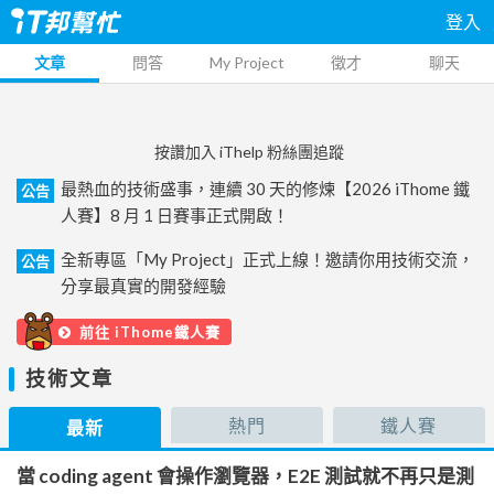
登入
文章
問答
My Project
徵才
聊天
按讚加入 iThelp 粉絲團追蹤
最熱血的技術盛事，連續 30 天的修煉【2026 iThome 鐵
公告
人賽】8 月 1 日賽事正式開啟！
全新專區「My Project」正式上線！邀請你用技術交流，
公告
分享最真實的開發經驗
前往 iThome鐵人賽
技術文章
熱門
鐵人賽
最新
當 coding agent 會操作瀏覽器，E2E 測試就不再只是測