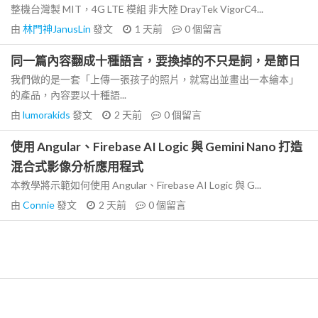
整機台灣製 MIT，4G LTE 模組 非大陸 DrayTek VigorC4...
由
林門神JanusLin
發文
1 天前
0
個留言
同一篇內容翻成十種語言，要換掉的不只是詞，是節日
我們做的是一套「上傳一張孩子的照片，就寫出並畫出一本繪本」
的產品，內容要以十種語...
由
lumorakids
發文
2 天前
0
個留言
使用 Angular、Firebase AI Logic 與 Gemini Nano 打造
混合式影像分析應用程式
本教學將示範如何使用 Angular、Firebase AI Logic 與 G...
由
Connie
發文
2 天前
0
個留言