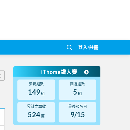
登入/註冊
iThome鐵人賽
蹤
參賽組數
團體組數
149
5
組
組
累計文章數
最後報名日
524
9/15
篇