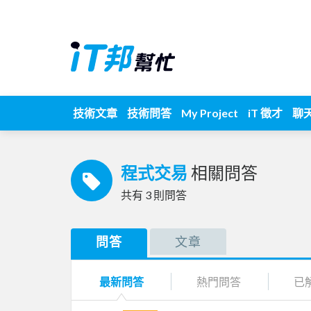
技術文章
技術問答
My Project
iT 徵才
聊
程式交易
相關問答
共有
3
則問答
問答
文章
最新問答
熱門問答
已