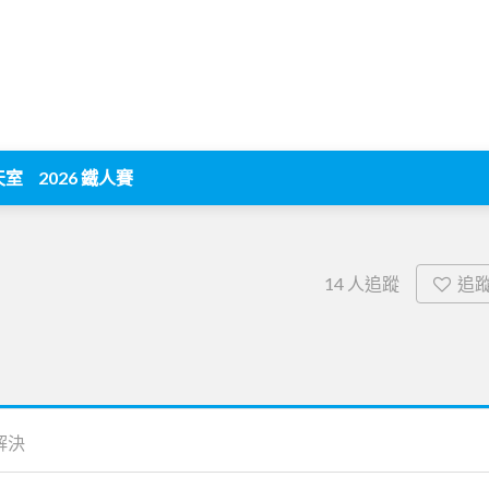
天室
2026 鐵人賽
追
14
人追蹤
解決