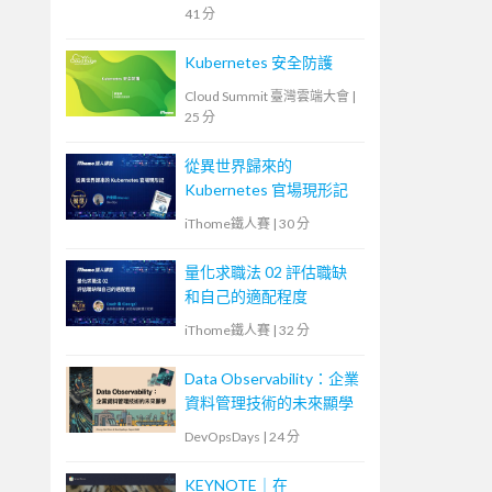
41 分
Kubernetes 安全防護
Cloud Summit 臺灣雲端大會
|
25 分
從異世界歸來的
Kubernetes 官場現形記
iThome鐵人賽
|
30 分
量化求職法 02 評估職缺
和自己的適配程度
iThome鐵人賽
|
32 分
Data Observability：企業
資料管理技術的未來顯學
DevOpsDays
|
24 分
KEYNOTE｜在