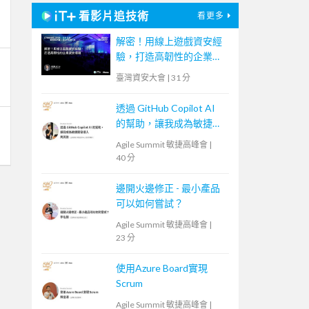
看影片追技術
看更多
解密！用線上遊戲資安經
驗，打造高韌性的企業資
安環境
臺灣資安大會
|
31 分
透過 GitHub Copilot AI
的幫助，讓我成為敏捷開
發人
Agile Summit 敏捷高峰會
|
40 分
邊開火邊修正 - 最小產品
可以如何嘗試？
Agile Summit 敏捷高峰會
|
23 分
使用Azure Board實現
Scrum
Agile Summit 敏捷高峰會
|