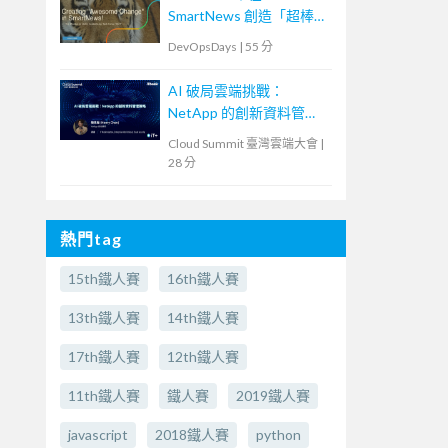
SmartNews 創造「超棒的
改變」！特務部隊
DevOpsDays
|
55 分
「ACT」挑戰的事故減半
作戰
AI 破局雲端挑戰：
NetApp 的創新資料管理
策略
Cloud Summit 臺灣雲端大會
|
28 分
熱門tag
15th鐵人賽
16th鐵人賽
13th鐵人賽
14th鐵人賽
17th鐵人賽
12th鐵人賽
11th鐵人賽
鐵人賽
2019鐵人賽
javascript
2018鐵人賽
python