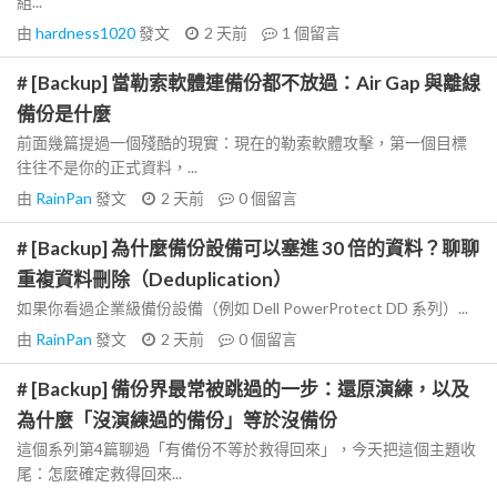
組...
由
hardness1020
發文
2 天前
1
個留言
# [Backup] 當勒索軟體連備份都不放過：Air Gap 與離線
備份是什麼
前面幾篇提過一個殘酷的現實：現在的勒索軟體攻擊，第一個目標
往往不是你的正式資料，...
由
RainPan
發文
2 天前
0
個留言
# [Backup] 為什麼備份設備可以塞進 30 倍的資料？聊聊
重複資料刪除（Deduplication）
如果你看過企業級備份設備（例如 Dell PowerProtect DD 系列）...
由
RainPan
發文
2 天前
0
個留言
# [Backup] 備份界最常被跳過的一步：還原演練，以及
為什麼「沒演練過的備份」等於沒備份
這個系列第4篇聊過「有備份不等於救得回來」，今天把這個主題收
尾：怎麼確定救得回來...