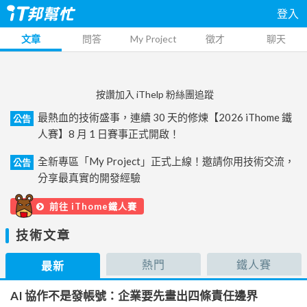
登入
文章
問答
My Project
徵才
聊天
按讚加入 iThelp 粉絲團追蹤
最熱血的技術盛事，連續 30 天的修煉【2026 iThome 鐵
公告
人賽】8 月 1 日賽事正式開啟！
全新專區「My Project」正式上線！邀請你用技術交流，
公告
分享最真實的開發經驗
前往 iThome鐵人賽
技術文章
熱門
鐵人賽
最新
AI 協作不是發帳號：企業要先畫出四條責任邊界