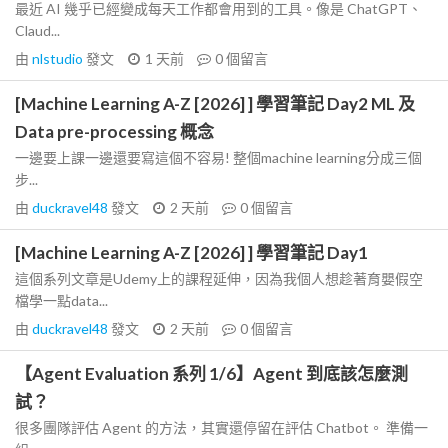
最近 AI 幾乎已經變成每天工作都會用到的工具。像是 ChatGPT、
Claud...
由
nlstudio
發文
1 天前
0
個留言
[Machine Learning A-Z [2026] ] 學習筆記 Day2 ML 及
Data pre-processing 概念
一邊要上課一邊還要寫這個不容易! 整個machine learning分成三個
步...
由
duckravel48
發文
2 天前
0
個留言
[Machine Learning A-Z [2026] ] 學習筆記 Day1
這個系列文章是Udemy上的課程延伸，因為我個人想趁著育嬰假空
檔學一點data...
由
duckravel48
發文
2 天前
0
個留言
【Agent Evaluation 系列 1/6】Agent 到底該怎麼測
試？
很多團隊評估 Agent 的方法，其實還停留在評估 Chatbot。 準備一