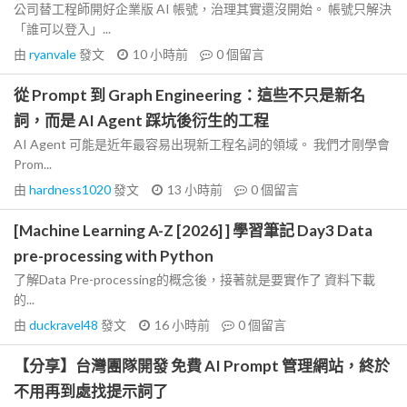
公司替工程師開好企業版 AI 帳號，治理其實還沒開始。 帳號只解決
「誰可以登入」...
由
ryanvale
發文
10 小時前
0
個留言
從 Prompt 到 Graph Engineering：這些不只是新名
詞，而是 AI Agent 踩坑後衍生的工程
AI Agent 可能是近年最容易出現新工程名詞的領域。 我們才剛學會
Prom...
由
hardness1020
發文
13 小時前
0
個留言
[Machine Learning A-Z [2026] ] 學習筆記 Day3 Data
pre-processing with Python
了解Data Pre-processing的概念後，接著就是要實作了 資料下載
的...
由
duckravel48
發文
16 小時前
0
個留言
【分享】台灣團隊開發 免費 AI Prompt 管理網站，終於
不用再到處找提示詞了