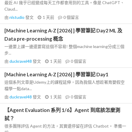
最近 AI 幾乎已經變成每天工作都會用到的工具。像是 ChatGPT、
Claud...
由
nlstudio
發文
1 天前
0
個留言
[Machine Learning A-Z [2026] ] 學習筆記 Day2 ML 及
Data pre-processing 概念
一邊要上課一邊還要寫這個不容易! 整個machine learning分成三個
步...
由
duckravel48
發文
1 天前
0
個留言
[Machine Learning A-Z [2026] ] 學習筆記 Day1
這個系列文章是Udemy上的課程延伸，因為我個人想趁著育嬰假空
檔學一點data...
由
duckravel48
發文
1 天前
0
個留言
【Agent Evaluation 系列 1/6】Agent 到底該怎麼測
試？
很多團隊評估 Agent 的方法，其實還停留在評估 Chatbot。 準備一