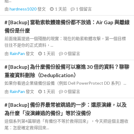
組...
由
hardness1020
發文
1 天前
1
個留言
# [Backup] 當勒索軟體連備份都不放過：Air Gap 與離線
備份是什麼
前面幾篇提過一個殘酷的現實：現在的勒索軟體攻擊，第一個目標
往往不是你的正式資料，...
由
RainPan
發文
1 天前
0
個留言
# [Backup] 為什麼備份設備可以塞進 30 倍的資料？聊聊
重複資料刪除（Deduplication）
如果你看過企業級備份設備（例如 Dell PowerProtect DD 系列）...
由
RainPan
發文
1 天前
0
個留言
# [Backup] 備份界最常被跳過的一步：還原演練，以及
為什麼「沒演練過的備份」等於沒備份
這個系列第4篇聊過「有備份不等於救得回來」，今天把這個主題收
尾：怎麼確定救得回來...