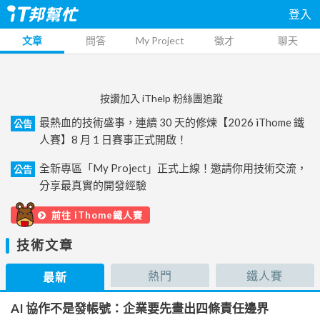
登入
文章
問答
My Project
徵才
聊天
按讚加入 iThelp 粉絲團追蹤
最熱血的技術盛事，連續 30 天的修煉【2026 iThome 鐵
公告
人賽】8 月 1 日賽事正式開啟！
全新專區「My Project」正式上線！邀請你用技術交流，
公告
分享最真實的開發經驗
前往 iThome鐵人賽
技術文章
熱門
鐵人賽
最新
AI 協作不是發帳號：企業要先畫出四條責任邊界