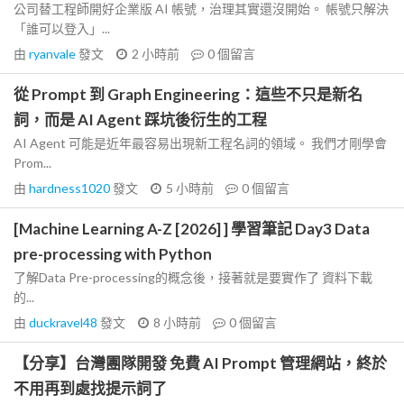
公司替工程師開好企業版 AI 帳號，治理其實還沒開始。 帳號只解決
「誰可以登入」...
由
ryanvale
發文
2 小時前
0
個留言
從 Prompt 到 Graph Engineering：這些不只是新名
詞，而是 AI Agent 踩坑後衍生的工程
AI Agent 可能是近年最容易出現新工程名詞的領域。 我們才剛學會
Prom...
由
hardness1020
發文
5 小時前
0
個留言
[Machine Learning A-Z [2026] ] 學習筆記 Day3 Data
pre-processing with Python
了解Data Pre-processing的概念後，接著就是要實作了 資料下載
的...
由
duckravel48
發文
8 小時前
0
個留言
【分享】台灣團隊開發 免費 AI Prompt 管理網站，終於
不用再到處找提示詞了