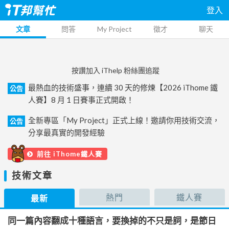
登入
文章
問答
My Project
徵才
聊天
按讚加入 iThelp 粉絲團追蹤
最熱血的技術盛事，連續 30 天的修煉【2026 iThome 鐵
公告
人賽】8 月 1 日賽事正式開啟！
全新專區「My Project」正式上線！邀請你用技術交流，
公告
分享最真實的開發經驗
前往 iThome鐵人賽
技術文章
熱門
鐵人賽
最新
同一篇內容翻成十種語言，要換掉的不只是詞，是節日