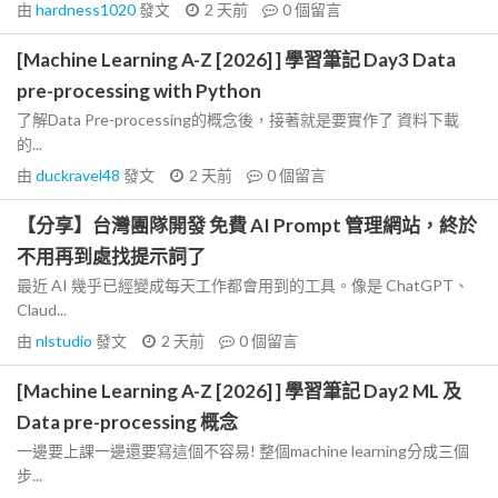
由
hardness1020
發文
2 天前
0
個留言
[Machine Learning A-Z [2026] ] 學習筆記 Day3 Data
pre-processing with Python
了解Data Pre-processing的概念後，接著就是要實作了 資料下載
的...
由
duckravel48
發文
2 天前
0
個留言
【分享】台灣團隊開發 免費 AI Prompt 管理網站，終於
不用再到處找提示詞了
最近 AI 幾乎已經變成每天工作都會用到的工具。像是 ChatGPT、
Claud...
由
nlstudio
發文
2 天前
0
個留言
[Machine Learning A-Z [2026] ] 學習筆記 Day2 ML 及
Data pre-processing 概念
一邊要上課一邊還要寫這個不容易! 整個machine learning分成三個
步...