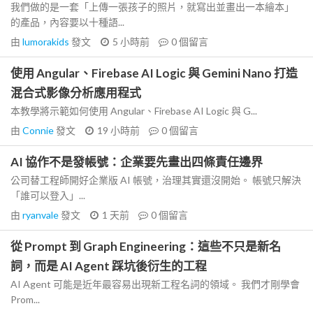
我們做的是一套「上傳一張孩子的照片，就寫出並畫出一本繪本」
的產品，內容要以十種語...
由
lumorakids
發文
5 小時前
0
個留言
使用 Angular、Firebase AI Logic 與 Gemini Nano 打造
混合式影像分析應用程式
本教學將示範如何使用 Angular、Firebase AI Logic 與 G...
由
Connie
發文
19 小時前
0
個留言
AI 協作不是發帳號：企業要先畫出四條責任邊界
公司替工程師開好企業版 AI 帳號，治理其實還沒開始。 帳號只解決
「誰可以登入」...
由
ryanvale
發文
1 天前
0
個留言
從 Prompt 到 Graph Engineering：這些不只是新名
詞，而是 AI Agent 踩坑後衍生的工程
AI Agent 可能是近年最容易出現新工程名詞的領域。 我們才剛學會
Prom...