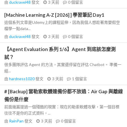
由
duckravel48
發文
3 天前
0
個留言
[Machine Learning A-Z [2026] ] 學習筆記 Day1
這個系列文章是Udemy上的課程延伸，因為我個人想趁著育嬰假空
檔學一點data...
由
duckravel48
發文
3 天前
0
個留言
【Agent Evaluation 系列 1/6】Agent 到底該怎麼測
試？
很多團隊評估 Agent 的方法，其實還停留在評估 Chatbot。 準備一
組...
由
hardness1020
發文
3 天前
1
個留言
# [Backup] 當勒索軟體連備份都不放過：Air Gap 與離線
備份是什麼
前面幾篇提過一個殘酷的現實：現在的勒索軟體攻擊，第一個目標
往往不是你的正式資料，...
由
RainPan
發文
3 天前
0
個留言