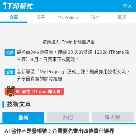
登入
文章
問答
My Project
徵才
聊天
按讚加入 iThelp 粉絲團追蹤
最熱血的技術盛事，連續 30 天的修煉【2026 iThome 鐵
公告
人賽】8 月 1 日賽事正式開啟！
全新專區「My Project」正式上線！邀請你用技術交流，
公告
分享最真實的開發經驗
前往 iThome鐵人賽
技術文章
熱門
鐵人賽
最新
AI 協作不是發帳號：企業要先畫出四條責任邊界