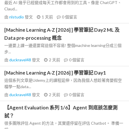
最近 AI 幾乎已經變成每天工作都會用到的工具。像是 ChatGPT、
Claud...
由
nlstudio
發文
1 天前
0
個留言
[Machine Learning A-Z [2026] ] 學習筆記 Day2 ML 及
Data pre-processing 概念
一邊要上課一邊還要寫這個不容易! 整個machine learning分成三個
步...
由
duckravel48
發文
2 天前
0
個留言
[Machine Learning A-Z [2026] ] 學習筆記 Day1
這個系列文章是Udemy上的課程延伸，因為我個人想趁著育嬰假空
檔學一點data...
由
duckravel48
發文
2 天前
0
個留言
【Agent Evaluation 系列 1/6】Agent 到底該怎麼測
試？
很多團隊評估 Agent 的方法，其實還停留在評估 Chatbot。 準備一