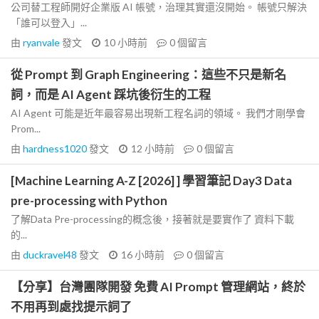
公司替工程師開好企業版 AI 帳號，治理其實還沒開始。 帳號只解決
「誰可以登入」...
由
ryanvale
發文
10 小時前
0
個留言
從 Prompt 到 Graph Engineering：這些不只是新名
詞，而是 AI Agent 踩坑後衍生的工程
AI Agent 可能是近年最容易出現新工程名詞的領域。 我們才剛學會
Prom...
由
hardness1020
發文
12 小時前
0
個留言
[Machine Learning A-Z [2026] ] 學習筆記 Day3 Data
pre-processing with Python
了解Data Pre-processing的概念後，接著就是要實作了 資料下載
的...
由
duckravel48
發文
16 小時前
0
個留言
【分享】台灣團隊開發 免費 AI Prompt 管理網站，終於
不用再到處找提示詞了