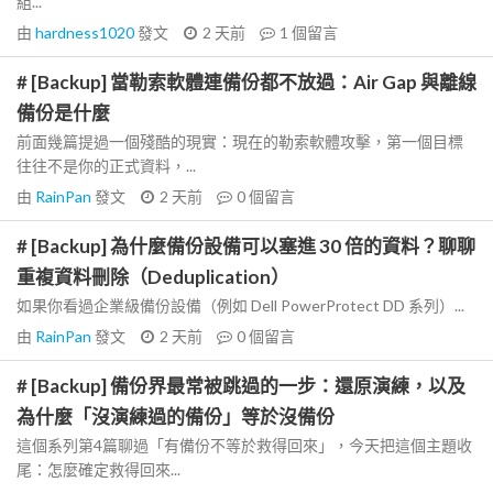
組...
由
hardness1020
發文
2 天前
1
個留言
# [Backup] 當勒索軟體連備份都不放過：Air Gap 與離線
備份是什麼
前面幾篇提過一個殘酷的現實：現在的勒索軟體攻擊，第一個目標
往往不是你的正式資料，...
由
RainPan
發文
2 天前
0
個留言
# [Backup] 為什麼備份設備可以塞進 30 倍的資料？聊聊
重複資料刪除（Deduplication）
如果你看過企業級備份設備（例如 Dell PowerProtect DD 系列）...
由
RainPan
發文
2 天前
0
個留言
# [Backup] 備份界最常被跳過的一步：還原演練，以及
為什麼「沒演練過的備份」等於沒備份
這個系列第4篇聊過「有備份不等於救得回來」，今天把這個主題收
尾：怎麼確定救得回來...